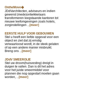
OntheMove�
JDdVarchitecten, adviseurs en indien
gewenst (mede)ontwikkelaars
transformeren leegstaande kantoren tot
nieuwe leefomgevingen zoals hotels,
zorginstellingen ...
[meer]
EERSTE HULP VOOR GEBOUWEN
Stel u heeft een liefde opgevat voor een
object en ziet dat zij ernstig
verwaarloosd wordt, in de steek gelaten
of op een andere manier misbruikt.
Breng ons ...
[meer]
JDdV SMEEROLIE
Stel uw droom(huisvesting) dreigt in
duigen te vallen. Dan is dit het adres
voor het juiste smeermiddel voor
plannen die nog opgestart moeten gaan
worden, ...
[meer]