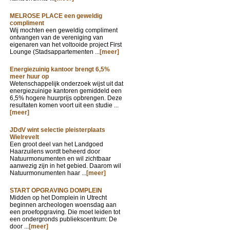
MELROSE PLACE een geweldig
compliment
Wij mochten een geweldig compliment
ontvangen van de vereniging van
eigenaren van het voltooide project First
Lounge (Stadsappartementen ...
[meer]
Energiezuinig kantoor brengt 6,5%
meer huur op
Wetenschappelijk onderzoek wijst uit dat
energiezuinige kantoren gemiddeld een
6,5% hogere huurprijs opbrengen. Deze
resultaten komen voort uit een studie ...
[meer]
JDdV wint selectie pleisterplaats
Wielrevelt
Een groot deel van het Landgoed
Haarzuilens wordt beheerd door
Natuurmonumenten en wil zichtbaar
aanwezig zijn in het gebied. Daarom wil
Natuurmonumenten haar ...
[meer]
START OPGRAVING DOMPLEIN
Midden op het Domplein in Utrecht
beginnen archeologen woensdag aan
een proefopgraving. Die moet leiden tot
een ondergronds publiekscentrum: De
door ...
[meer]