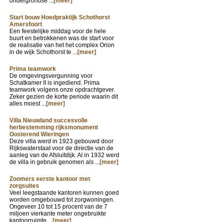
ondergrondse ...
[meer]
Start bouw Hoedpraktijk Schothorst
Amersfoort
Een feestelijke middag voor de hele
buurt en betrokkenen was de start voor
de realisatie van het het complex Orion
in de wijk Schothorst te ...
[meer]
Prima teamwork
De omgevingsvergunning voor
Schatkamer II is ingediend. Prima
teamwork volgens onze opdrachtgever.
Zeker gezien de korte periode waarin dit
alles moest ...
[meer]
Villa Nieuwland succesvolle
herbestemming rijksmonument
Oosterend Wieringen
Deze villa werd in 1923 gebouwd door
Rijkswaterstaat voor de directie van de
aanleg van de Afsluitdijk. Al in 1932 werd
de villa in gebruik genomen als ...
[meer]
Zoomers eerste kantoor met
zorgsuites
Veel leegstaande kantoren kunnen goed
worden omgebouwd tot zorgwoningen.
Ongeveer 10 tot 15 procent van de 7
miljoen vierkante meter ongebruikte
kantoorruimte ...
[meer]