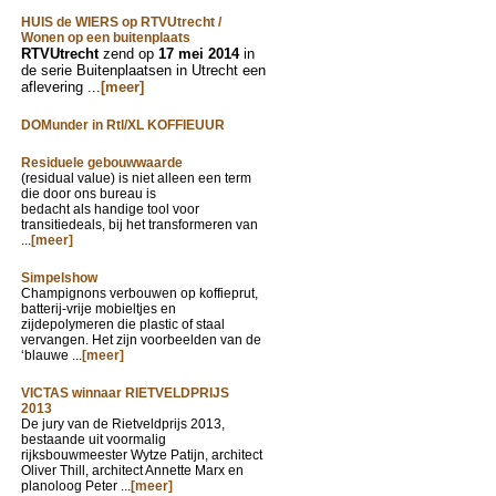
HUIS de WIERS op RTVUtrecht /
Wonen op een buitenplaats
RTVUtrecht
zend op
17 mei 2014
in
de serie Buitenplaatsen in Utrecht een
aflevering ...
[meer]
DOMunder in Rtl/XL KOFFIEUUR
Residuele gebouwwaarde
(residual value) is niet alleen een term
die door ons bureau is
bedacht als handige tool voor
transitiedeals, bij het transformeren van
...
[meer]
Simpelshow
Champignons verbouwen op koffieprut,
batterij-vrije mobieltjes en
zijdepolymeren die plastic of staal
vervangen. Het zijn voorbeelden van de
‘blauwe ...
[meer]
VICTAS winnaar RIETVELDPRIJS
2013
De jury van de Rietveldprijs 2013,
bestaande uit voormalig
rijksbouwmeester Wytze Patijn, architect
Oliver Thill, architect Annette Marx en
planoloog Peter ...
[meer]