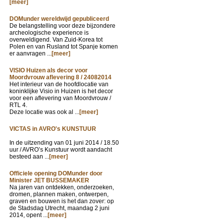
[meer]
DOMunder wereldwijd gepubliceerd
De belangstelling voor deze bijzondere
archeologische experience is
overweldigend. Van Zuid-Korea tot
Polen en van Rusland tot Spanje komen
er aanvragen ...
[meer]
VISIO Huizen als decor voor
Moordvrouw aflevering 8 / 24082014
Het interieur van de hoofdlocatie van
koninklijke Visio in Huizen is het decor
voor een aflevering van Moordvrouw /
RTL 4.
Deze locatie was ook al ...
[meer]
VICTAS in AVRO's KUNSTUUR
In de uitzending van
01 juni 2014 / 18.50
uur / AVRO’s Kunstuur wordt aandacht
besteed aan ...
[meer]
Officiele opening DOMunder door
Minister JET BUSSEMAKER
Na jaren van ontdekken, onderzoeken,
dromen, plannen maken, ontwerpen,
graven en bouwen is het dan zover: op
de Stadsdag Utrecht, maandag 2 juni
2014, opent ...
[meer]