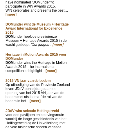
have nominated 'DOMunder' to
participate in WIN Awards 2015.
WIN celebrates and presents the best ...
[meer]
DOMunder wint de Museum + Heritage
Award International for Excellence
2015
DOM
under heeft de prestigieuze
Museum + Heritage Awards 2015 in de
wacht gesleept. '
Our judges ...
[meer]
Heritage in Motion Awards 2015 voor
DOMunder
DOM
under wins the Heritage in Motion
Awards 2015.
he international
T
competition to highlight ...
[meer]
2015 VN jaar van de bodem
Op uitnodiging van de Provincie Zeeland
levert JDdV een bijdrage aan de
opening van het 2015 VN jaar van de
bodem met als thema: 'de rol van de
bodem in het ...
[meer]
JDdV wint selectie Holtingerveld
voor een paviljoen en belevingsroute
waarbij de lange geschiedenis van het
Holtingerveld cq de Halvelterberg met
de vele historische sporen vanaf de ...