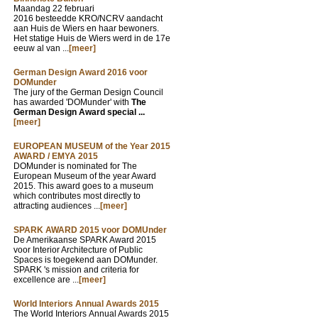
Maandag 22 februari
2016 besteedde KRO/NCRV aandacht
aan Huis de Wiers en haar bewoners.
Het statige Huis de Wiers werd in de 17e
eeuw al van ...
[meer]
German Design Award 2016 voor
DOMunder
The jury of the German Design Council
has awarded 'DOMunder' with
The
German Design Award special ...
[meer]
EUROPEAN MUSEUM of the Year 2015
AWARD / EMYA 2015
DOMunder is nominated for The
European Museum of the year Award
2015. This award goes to a museum
which contributes most directly to
attracting audiences ...
[meer]
SPARK AWARD 2015 voor DOMUnder
De Amerikaanse SPARK Award 2015
voor Interior Architecture of Public
Spaces is toegekend aan DOMunder.
SPARK 's mission and criteria for
excellence are ...
[meer]
World Interiors Annual Awards 2015
The World Interiors Annual Awards 2015