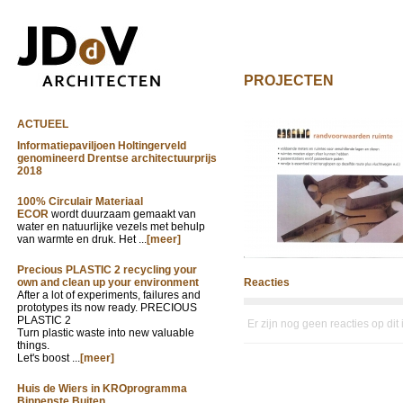
PROJECTEN
ACTUEEL
Informatiepaviljoen Holtingerveld
genomineerd Drentse architectuurprijs
2018
100% Circulair Materiaal
ECOR
wordt duurzaam gemaakt van
water en natuurlijke vezels met behulp
van warmte en druk. Het ...
[meer]
Precious PLASTIC 2 recycling your
own and clean up your environment
Reacties
After a lot of experiments, failures and
prototypes its now ready. PRECIOUS
PLASTIC 2
Er zijn nog geen reacties op dit
Turn plastic waste into new valuable
things.
Let's boost ...
[meer]
Huis de Wiers in KROprogramma
Binnenste Buiten