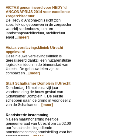
VICTAS genomineerd voor HEDY 'd
ANCONAPRIJS 2014 voor excellente
zorgarchitectuur
De Hedy d’Ancona-prijs richt zich
specifiek op gebouwen in de zorgsector
waarbij stedenbouw, tuin- en
landschapsarchitectuur, architectuur
en/of ...
[meer]
Victas verslavingskliniek Utrecht
opgeleverd
Deze nieuwe verslavingskliniek is
gerealiseerd dankzij een huzarenstukje
logistiek midden in de binnenstad van
Utrecht. De gebouwdelen zijn zo
compact en ...
[meer]
Start Schatkamer Domplein II Utrecht
Donderdag 16 mei is na vijf jaar
voorbereiding de bouw gestart van
Schatkamer Domplein II. De eerste
scheppen gaan de grond in voor deel 2
van de Schatkamer ...
[meer]
Raadsbrede instemming
Na een marathonzitting heeft de
gemeenteraad van Utrecht om ca 02.00
uur 's nachts het ingediende
amendement mbt garantstelling voor het