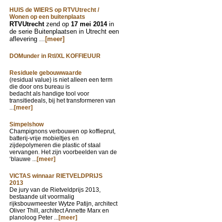
HUIS de WIERS op RTVUtrecht /
Wonen op een buitenplaats
RTVUtrecht
zend op
17 mei 2014
in
de serie Buitenplaatsen in Utrecht een
aflevering ...
[meer]
DOMunder in Rtl/XL KOFFIEUUR
Residuele gebouwwaarde
(residual value) is niet alleen een term
die door ons bureau is
bedacht als handige tool voor
transitiedeals, bij het transformeren van
...
[meer]
Simpelshow
Champignons verbouwen op koffieprut,
batterij-vrije mobieltjes en
zijdepolymeren die plastic of staal
vervangen. Het zijn voorbeelden van de
‘blauwe ...
[meer]
VICTAS winnaar RIETVELDPRIJS
2013
De jury van de Rietveldprijs 2013,
bestaande uit voormalig
rijksbouwmeester Wytze Patijn, architect
Oliver Thill, architect Annette Marx en
planoloog Peter ...
[meer]