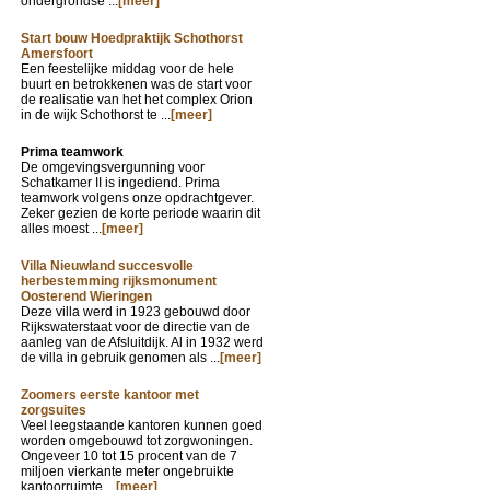
ondergrondse ...
[meer]
Start bouw Hoedpraktijk Schothorst
Amersfoort
Een feestelijke middag voor de hele
buurt en betrokkenen was de start voor
de realisatie van het het complex Orion
in de wijk Schothorst te ...
[meer]
Prima teamwork
De omgevingsvergunning voor
Schatkamer II is ingediend. Prima
teamwork volgens onze opdrachtgever.
Zeker gezien de korte periode waarin dit
alles moest ...
[meer]
Villa Nieuwland succesvolle
herbestemming rijksmonument
Oosterend Wieringen
Deze villa werd in 1923 gebouwd door
Rijkswaterstaat voor de directie van de
aanleg van de Afsluitdijk. Al in 1932 werd
de villa in gebruik genomen als ...
[meer]
Zoomers eerste kantoor met
zorgsuites
Veel leegstaande kantoren kunnen goed
worden omgebouwd tot zorgwoningen.
Ongeveer 10 tot 15 procent van de 7
miljoen vierkante meter ongebruikte
kantoorruimte ...
[meer]