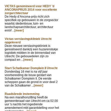
VICTAS genomineerd voor HEDY 'd
ANCONAPRIJS 2014 voor excellente
zorgarchitectuur
De Hedy d’Ancona-prijs richt zich
specifiek op gebouwen in de zorgsector
waarbij stedenbouw, tuin- en
landschapsarchitectuur, architectuur
en/of ...
[meer]
Victas verslavingskliniek Utrecht
opgeleverd
Deze nieuwe verslavingskliniek is
gerealiseerd dankzij een huzarenstukje
logistiek midden in de binnenstad van
Utrecht. De gebouwdelen zijn zo
compact en ...
[meer]
Start Schatkamer Domplein II Utrecht
Donderdag 16 mei is na vijf jaar
voorbereiding de bouw gestart van
Schatkamer Domplein II. De eerste
scheppen gaan de grond in voor deel 2
van de Schatkamer ...
[meer]
Raadsbrede instemming
Na een marathonzitting heeft de
gemeenteraad van Utrecht om ca 02.00
uur 's nachts het ingediende
amendement mbt garantstelling voor het