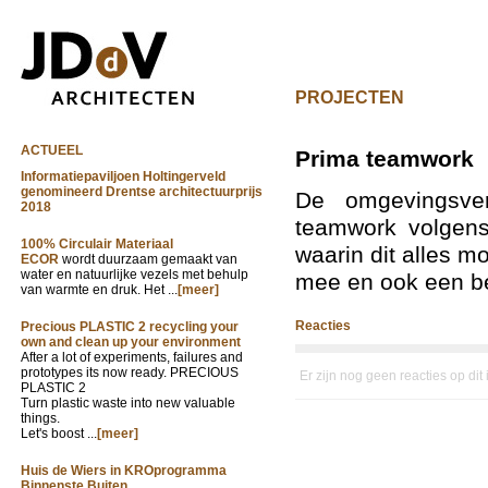
PROJECTEN
ACTUEEL
Prima teamwork
Informatiepaviljoen Holtingerveld
genomineerd Drentse architectuurprijs
De omgevingsver
2018
teamwork volgens
100% Circulair Materiaal
waarin dit alles mo
ECOR
wordt duurzaam gemaakt van
water en natuurlijke vezels met behulp
mee en ook een be
van warmte en druk. Het ...
[meer]
Reacties
Precious PLASTIC 2 recycling your
own and clean up your environment
After a lot of experiments, failures and
prototypes its now ready. PRECIOUS
Er zijn nog geen reacties op dit
PLASTIC 2
Turn plastic waste into new valuable
things.
Let's boost ...
[meer]
Huis de Wiers in KROprogramma
Binnenste Buiten