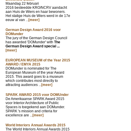
Maandag 22 februari
2016 besteedde KRO/NCRV aandacht
aan Huis de Wiers en haar bewoners.
Het statige Huis de Wiers werd in de 17e
eeuw al van ...
[meer]
German Design Award 2016 voor
DOMunder
The jury of the German Design Council
has awarded 'DOMunder' with
The
German Design Award special ...
[meer]
EUROPEAN MUSEUM of the Year 2015
AWARD / EMYA 2015
DOMunder is nominated for The
European Museum of the year Award
2015. This award goes to a museum
which contributes most directly to
attracting audiences ...
[meer]
SPARK AWARD 2015 voor DOMUnder
De Amerikaanse SPARK Award 2015
voor Interior Architecture of Public
Spaces is toegekend aan DOMunder.
SPARK 's mission and criteria for
excellence are ...
[meer]
World Interiors Annual Awards 2015
The World Interiors Annual Awards 2015