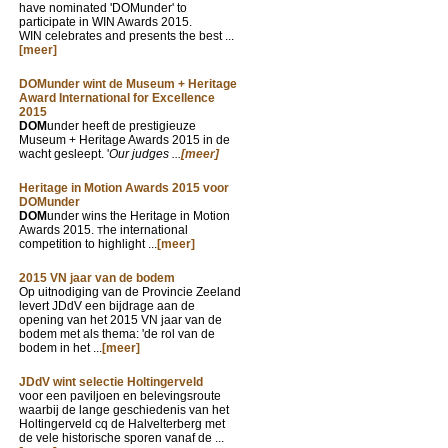
have nominated 'DOMunder' to
participate in WIN Awards 2015.
WIN celebrates and presents the best ...
[meer]
DOMunder wint de Museum + Heritage
Award International for Excellence
2015
DOM
under heeft de prestigieuze
Museum + Heritage Awards 2015 in de
wacht gesleept. '
Our judges ...
[meer]
Heritage in Motion Awards 2015 voor
DOMunder
DOM
under wins the Heritage in Motion
Awards 2015.
he international
T
competition to highlight ...
[meer]
2015 VN jaar van de bodem
Op uitnodiging van de Provincie Zeeland
levert JDdV een bijdrage aan de
opening van het 2015 VN jaar van de
bodem met als thema: 'de rol van de
bodem in het ...
[meer]
JDdV wint selectie Holtingerveld
voor een paviljoen en belevingsroute
waarbij de lange geschiedenis van het
Holtingerveld cq de Halvelterberg met
de vele historische sporen vanaf de ...