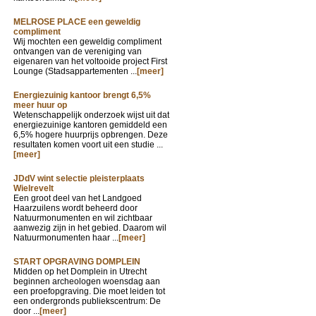
MELROSE PLACE een geweldig
compliment
Wij mochten een geweldig compliment
ontvangen van de vereniging van
eigenaren van het voltooide project First
Lounge (Stadsappartementen ...
[meer]
Energiezuinig kantoor brengt 6,5%
meer huur op
Wetenschappelijk onderzoek wijst uit dat
energiezuinige kantoren gemiddeld een
6,5% hogere huurprijs opbrengen. Deze
resultaten komen voort uit een studie ...
[meer]
JDdV wint selectie pleisterplaats
Wielrevelt
Een groot deel van het Landgoed
Haarzuilens wordt beheerd door
Natuurmonumenten en wil zichtbaar
aanwezig zijn in het gebied. Daarom wil
Natuurmonumenten haar ...
[meer]
START OPGRAVING DOMPLEIN
Midden op het Domplein in Utrecht
beginnen archeologen woensdag aan
een proefopgraving. Die moet leiden tot
een ondergronds publiekscentrum: De
door ...
[meer]