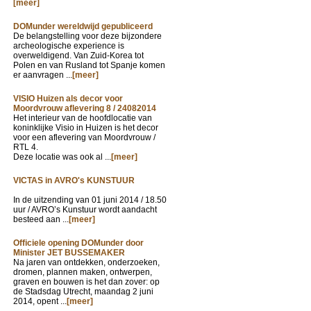
[meer]
DOMunder wereldwijd gepubliceerd
De belangstelling voor deze bijzondere
archeologische experience is
overweldigend. Van Zuid-Korea tot
Polen en van Rusland tot Spanje komen
er aanvragen ...
[meer]
VISIO Huizen als decor voor
Moordvrouw aflevering 8 / 24082014
Het interieur van de hoofdlocatie van
koninklijke Visio in Huizen is het decor
voor een aflevering van Moordvrouw /
RTL 4.
Deze locatie was ook al ...
[meer]
VICTAS in AVRO's KUNSTUUR
In de uitzending van
01 juni 2014 / 18.50
uur / AVRO’s Kunstuur wordt aandacht
besteed aan ...
[meer]
Officiele opening DOMunder door
Minister JET BUSSEMAKER
Na jaren van ontdekken, onderzoeken,
dromen, plannen maken, ontwerpen,
graven en bouwen is het dan zover: op
de Stadsdag Utrecht, maandag 2 juni
2014, opent ...
[meer]