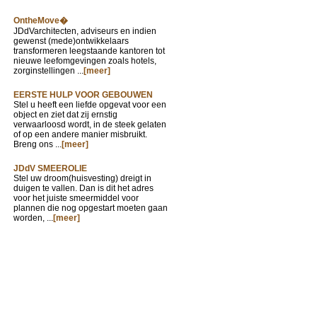
OntheMove�
JDdVarchitecten, adviseurs en indien
gewenst (mede)ontwikkelaars
transformeren leegstaande kantoren tot
nieuwe leefomgevingen zoals hotels,
zorginstellingen ...
[meer]
EERSTE HULP VOOR GEBOUWEN
Stel u heeft een liefde opgevat voor een
object en ziet dat zij ernstig
verwaarloosd wordt, in de steek gelaten
of op een andere manier misbruikt.
Breng ons ...
[meer]
JDdV SMEEROLIE
Stel uw droom(huisvesting) dreigt in
duigen te vallen. Dan is dit het adres
voor het juiste smeermiddel voor
plannen die nog opgestart moeten gaan
worden, ...
[meer]