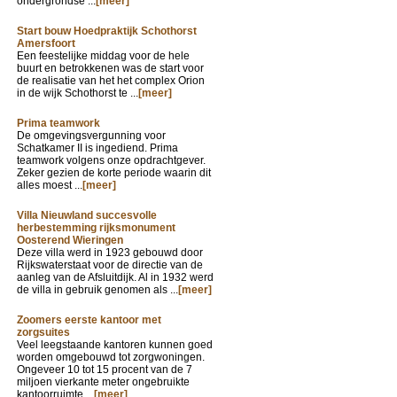
ondergrondse ...
[meer]
Start bouw Hoedpraktijk Schothorst
Amersfoort
Een feestelijke middag voor de hele
buurt en betrokkenen was de start voor
de realisatie van het het complex Orion
in de wijk Schothorst te ...
[meer]
Prima teamwork
De omgevingsvergunning voor
Schatkamer II is ingediend. Prima
teamwork volgens onze opdrachtgever.
Zeker gezien de korte periode waarin dit
alles moest ...
[meer]
Villa Nieuwland succesvolle
herbestemming rijksmonument
Oosterend Wieringen
Deze villa werd in 1923 gebouwd door
Rijkswaterstaat voor de directie van de
aanleg van de Afsluitdijk. Al in 1932 werd
de villa in gebruik genomen als ...
[meer]
Zoomers eerste kantoor met
zorgsuites
Veel leegstaande kantoren kunnen goed
worden omgebouwd tot zorgwoningen.
Ongeveer 10 tot 15 procent van de 7
miljoen vierkante meter ongebruikte
kantoorruimte ...
[meer]