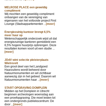
MELROSE PLACE een geweldig
compliment
Wij mochten een geweldig compliment
ontvangen van de vereniging van
eigenaren van het voltooide project First
Lounge (Stadsappartementen ...
[meer]
Energiezuinig kantoor brengt 6,5%
meer huur op
Wetenschappelijk onderzoek wijst uit dat
energiezuinige kantoren gemiddeld een
6,5% hogere huurprijs opbrengen. Deze
resultaten komen voort uit een studie ...
[meer]
JDdV wint selectie pleisterplaats
Wielrevelt
Een groot deel van het Landgoed
Haarzuilens wordt beheerd door
Natuurmonumenten en wil zichtbaar
aanwezig zijn in het gebied. Daarom wil
Natuurmonumenten haar ...
[meer]
START OPGRAVING DOMPLEIN
Midden op het Domplein in Utrecht
beginnen archeologen woensdag aan
een proefopgraving. Die moet leiden tot
een ondergronds publiekscentrum: De
door ...
[meer]