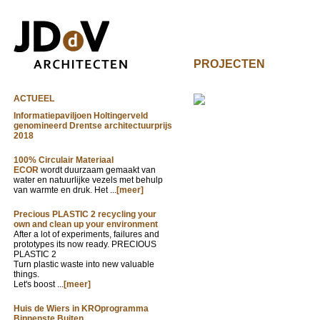
PROJECTEN
ACTUEEL
Informatiepaviljoen Holtingerveld
genomineerd Drentse architectuurprijs
2018
100% Circulair Materiaal
ECOR
wordt duurzaam gemaakt van
water en natuurlijke vezels met behulp
van warmte en druk. Het ...
[meer]
Precious PLASTIC 2 recycling your
own and clean up your environment
After a lot of experiments, failures and
prototypes its now ready. PRECIOUS
PLASTIC 2
Turn plastic waste into new valuable
things.
Let's boost ...
[meer]
Huis de Wiers in KROprogramma
Binnenste Buiten