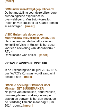
[meer]
DOMunder wereldwijd gepubliceerd
De belangstelling voor deze bijzondere
archeologische experience is
overweldigend. Van Zuid-Korea tot
Polen en van Rusland tot Spanje komen
er aanvragen ...
[meer]
VISIO Huizen als decor voor
Moordvrouw aflevering 8 / 24082014
Het interieur van de hoofdlocatie van
koninklijke Visio in Huizen is het decor
voor een aflevering van Moordvrouw /
RTL 4.
Deze locatie was ook al ...
[meer]
VICTAS in AVRO's KUNSTUUR
In de uitzending van
01 juni 2014 / 18.50
uur / AVRO’s Kunstuur wordt aandacht
besteed aan ...
[meer]
Officiele opening DOMunder door
Minister JET BUSSEMAKER
Na jaren van ontdekken, onderzoeken,
dromen, plannen maken, ontwerpen,
graven en bouwen is het dan zover: op
de Stadsdag Utrecht, maandag 2 juni
2014, opent ...
[meer]