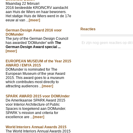
Maandag 22 februari
2016 besteedde KRO/NCRV aandacht
aan Huis de Wiers en haar bewoners.
Het statige Huis de Wiers werd in de 17e
eeuw al van ...
[meer]
Reacties
German Design Award 2016 voor
DOMunder
The jury of the German Design Council
has awarded 'DOMunder' with
The
Er zijn nog geen reacties op dit
German Design Award special ...
[meer]
EUROPEAN MUSEUM of the Year 2015
AWARD / EMYA 2015
DOMunder is nominated for The
European Museum of the year Award
2015. This award goes to a museum
which contributes most directly to
attracting audiences ...
[meer]
SPARK AWARD 2015 voor DOMUnder
De Amerikaanse SPARK Award 2015
voor Interior Architecture of Public
Spaces is toegekend aan DOMunder.
SPARK 's mission and criteria for
excellence are ...
[meer]
World Interiors Annual Awards 2015
The World Interiors Annual Awards 2015