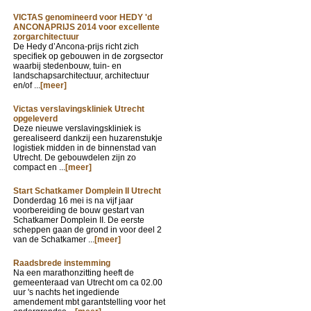
VICTAS genomineerd voor HEDY 'd
ANCONAPRIJS 2014 voor excellente
zorgarchitectuur
De Hedy d’Ancona-prijs richt zich
specifiek op gebouwen in de zorgsector
waarbij stedenbouw, tuin- en
landschapsarchitectuur, architectuur
en/of ...
[meer]
Victas verslavingskliniek Utrecht
opgeleverd
Deze nieuwe verslavingskliniek is
gerealiseerd dankzij een huzarenstukje
logistiek midden in de binnenstad van
Utrecht. De gebouwdelen zijn zo
compact en ...
[meer]
Start Schatkamer Domplein II Utrecht
Donderdag 16 mei is na vijf jaar
voorbereiding de bouw gestart van
Schatkamer Domplein II. De eerste
scheppen gaan de grond in voor deel 2
van de Schatkamer ...
[meer]
Raadsbrede instemming
Na een marathonzitting heeft de
gemeenteraad van Utrecht om ca 02.00
uur 's nachts het ingediende
amendement mbt garantstelling voor het