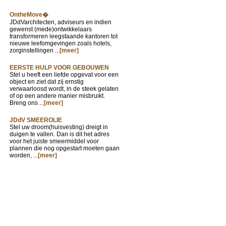
OntheMove�
JDdVarchitecten, adviseurs en indien
gewenst (mede)ontwikkelaars
transformeren leegstaande kantoren tot
nieuwe leefomgevingen zoals hotels,
zorginstellingen ...
[meer]
EERSTE HULP VOOR GEBOUWEN
Stel u heeft een liefde opgevat voor een
object en ziet dat zij ernstig
verwaarloosd wordt, in de steek gelaten
of op een andere manier misbruikt.
Breng ons ...
[meer]
JDdV SMEEROLIE
Stel uw droom(huisvesting) dreigt in
duigen te vallen. Dan is dit het adres
voor het juiste smeermiddel voor
plannen die nog opgestart moeten gaan
worden, ...
[meer]