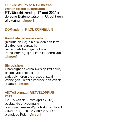
HUIS de WIERS op RTVUtrecht /
Wonen op een buitenplaats
RTVUtrecht
zend op
17 mei 2014
in
de serie Buitenplaatsen in Utrecht een
aflevering ...
[meer]
DOMunder in Rtl/XL KOFFIEUUR
Residuele gebouwwaarde
(residual value) is niet alleen een term
die door ons bureau is
bedacht als handige tool voor
transitiedeals, bij het transformeren van
...
[meer]
Simpelshow
Champignons verbouwen op koffieprut,
batterij-vrije mobieltjes en
zijdepolymeren die plastic of staal
vervangen. Het zijn voorbeelden van de
‘blauwe ...
[meer]
VICTAS winnaar RIETVELDPRIJS
2013
De jury van de Rietveldprijs 2013,
bestaande uit voormalig
rijksbouwmeester Wytze Patijn, architect
Oliver Thill, architect Annette Marx en
planoloog Peter ...
[meer]