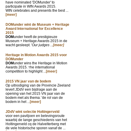
have nominated 'DOMunder' to
participate in WIN Awards 2015.
WIN celebrates and presents the best ...
[meer]
DOMunder wint de Museum + Heritage
Award International for Excellence
2015
DOM
under heeft de prestigieuze
Museum + Heritage Awards 2015 in de
wacht gesleept. '
Our judges ...
[meer]
Heritage in Motion Awards 2015 voor
DOMunder
DOM
under wins the Heritage in Motion
Awards 2015.
he international
T
competition to highlight ...
[meer]
2015 VN jaar van de bodem
Op uitnodiging van de Provincie Zeeland
levert JDdV een bijdrage aan de
opening van het 2015 VN jaar van de
bodem met als thema: 'de rol van de
bodem in het ...
[meer]
JDdV wint selectie Holtingerveld
voor een paviljoen en belevingsroute
waarbij de lange geschiedenis van het
Holtingerveld cq de Halvelterberg met
de vele historische sporen vanaf de ...