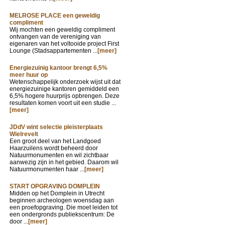
MELROSE PLACE een geweldig
compliment
Wij mochten een geweldig compliment
ontvangen van de vereniging van
eigenaren van het voltooide project First
Lounge (Stadsappartementen ...
[meer]
Energiezuinig kantoor brengt 6,5%
meer huur op
Wetenschappelijk onderzoek wijst uit dat
energiezuinige kantoren gemiddeld een
6,5% hogere huurprijs opbrengen. Deze
resultaten komen voort uit een studie ...
[meer]
JDdV wint selectie pleisterplaats
Wielrevelt
Een groot deel van het Landgoed
Haarzuilens wordt beheerd door
Natuurmonumenten en wil zichtbaar
aanwezig zijn in het gebied. Daarom wil
Natuurmonumenten haar ...
[meer]
START OPGRAVING DOMPLEIN
Midden op het Domplein in Utrecht
beginnen archeologen woensdag aan
een proefopgraving. Die moet leiden tot
een ondergronds publiekscentrum: De
door ...
[meer]