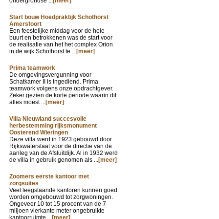
ondergrondse ...
[meer]
Start bouw Hoedpraktijk Schothorst
Amersfoort
Een feestelijke middag voor de hele
buurt en betrokkenen was de start voor
de realisatie van het het complex Orion
in de wijk Schothorst te ...
[meer]
Prima teamwork
De omgevingsvergunning voor
Schatkamer II is ingediend. Prima
teamwork volgens onze opdrachtgever.
Zeker gezien de korte periode waarin dit
alles moest ...
[meer]
Villa Nieuwland succesvolle
herbestemming rijksmonument
Oosterend Wieringen
Deze villa werd in 1923 gebouwd door
Rijkswaterstaat voor de directie van de
aanleg van de Afsluitdijk. Al in 1932 werd
de villa in gebruik genomen als ...
[meer]
Zoomers eerste kantoor met
zorgsuites
Veel leegstaande kantoren kunnen goed
worden omgebouwd tot zorgwoningen.
Ongeveer 10 tot 15 procent van de 7
miljoen vierkante meter ongebruikte
kantoorruimte ...
[meer]