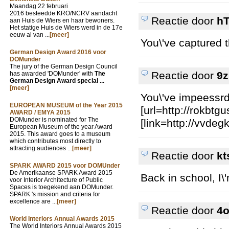
Maandag 22 februari
2016 besteedde KRO/NCRV aandacht
Reactie door
h
aan Huis de Wiers en haar bewoners.
Het statige Huis de Wiers werd in de 17e
eeuw al van ...
[meer]
You\'ve captured t
German Design Award 2016 voor
DOMunder
The jury of the German Design Council
Reactie door
9
has awarded 'DOMunder' with
The
German Design Award special ...
[meer]
You\'ve impeessrd 
EUROPEAN MUSEUM of the Year 2015
[url=http://rokbtg
AWARD / EMYA 2015
DOMunder is nominated for The
[link=http://vvde
European Museum of the year Award
2015. This award goes to a museum
which contributes most directly to
attracting audiences ...
[meer]
Reactie door
kt
SPARK AWARD 2015 voor DOMUnder
De Amerikaanse SPARK Award 2015
Back in school, I\
voor Interior Architecture of Public
Spaces is toegekend aan DOMunder.
SPARK 's mission and criteria for
excellence are ...
[meer]
Reactie door
4
World Interiors Annual Awards 2015
The World Interiors Annual Awards 2015