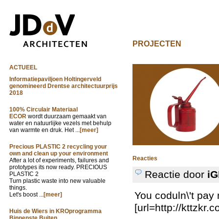
PROJECTEN
ACTUEEL
Informatiepaviljoen Holtingerveld
genomineerd Drentse architectuurprijs
2018
100% Circulair Materiaal
ECOR
wordt duurzaam gemaakt van
water en natuurlijke vezels met behulp
van warmte en druk. Het ...
[meer]
Precious PLASTIC 2 recycling your
own and clean up your environment
Reacties
After a lot of experiments, failures and
prototypes its now ready. PRECIOUS
Reactie door
iG
PLASTIC 2
Turn plastic waste into new valuable
things.
You coduln\'t pay
Let's boost ...
[meer]
[url=http://kttzkr
Huis de Wiers in KROprogramma
Binnenste Buiten