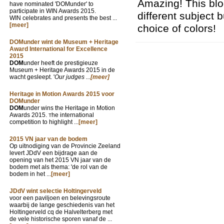
Amazing! This blog
have nominated 'DOMunder' to
participate in WIN Awards 2015.
different subject 
WIN celebrates and presents the best ...
[meer]
choice of colors!
DOMunder wint de Museum + Heritage
Award International for Excellence
2015
DOM
under heeft de prestigieuze
Museum + Heritage Awards 2015 in de
wacht gesleept. '
Our judges ...
[meer]
Heritage in Motion Awards 2015 voor
DOMunder
DOM
under wins the Heritage in Motion
Awards 2015.
he international
T
competition to highlight ...
[meer]
2015 VN jaar van de bodem
Op uitnodiging van de Provincie Zeeland
levert JDdV een bijdrage aan de
opening van het 2015 VN jaar van de
bodem met als thema: 'de rol van de
bodem in het ...
[meer]
JDdV wint selectie Holtingerveld
voor een paviljoen en belevingsroute
waarbij de lange geschiedenis van het
Holtingerveld cq de Halvelterberg met
de vele historische sporen vanaf de ...