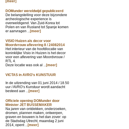
[meer]
DOMunder wereldwijd gepubliceerd
De belangstelling voor deze bijzondere
archeologische experience is
overweldigend. Van Zuid-Korea tot
Polen en van Rusland tot Spanje komen
er aanvragen ...
[meer]
VISIO Huizen als decor voor
Moordvrouw aflevering 8 / 24082014
Het interieur van de hoofdlocatie van
koninklijke Visio in Huizen is het decor
voor een aflevering van Moordvrouw /
RTL 4.
Deze locatie was ook al ...
[meer]
VICTAS in AVRO's KUNSTUUR
In de uitzending van
01 juni 2014 / 18.50
uur / AVRO’s Kunstuur wordt aandacht
besteed aan ...
[meer]
Officiele opening DOMunder door
Minister JET BUSSEMAKER
Na jaren van ontdekken, onderzoeken,
dromen, plannen maken, ontwerpen,
graven en bouwen is het dan zover: op
de Stadsdag Utrecht, maandag 2 juni
2014, opent ...
[meer]