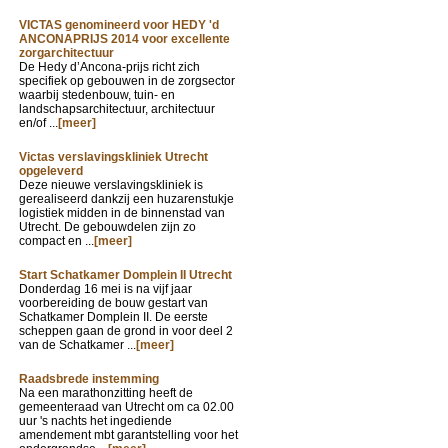
VICTAS genomineerd voor HEDY 'd
ANCONAPRIJS 2014 voor excellente
zorgarchitectuur
De Hedy d’Ancona-prijs richt zich
specifiek op gebouwen in de zorgsector
waarbij stedenbouw, tuin- en
landschapsarchitectuur, architectuur
en/of ...
[meer]
Victas verslavingskliniek Utrecht
opgeleverd
Deze nieuwe verslavingskliniek is
gerealiseerd dankzij een huzarenstukje
logistiek midden in de binnenstad van
Utrecht. De gebouwdelen zijn zo
compact en ...
[meer]
Start Schatkamer Domplein II Utrecht
Donderdag 16 mei is na vijf jaar
voorbereiding de bouw gestart van
Schatkamer Domplein II. De eerste
scheppen gaan de grond in voor deel 2
van de Schatkamer ...
[meer]
Raadsbrede instemming
Na een marathonzitting heeft de
gemeenteraad van Utrecht om ca 02.00
uur 's nachts het ingediende
amendement mbt garantstelling voor het