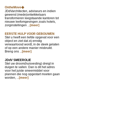
OntheMove�
JDdVarchitecten, adviseurs en indien
gewenst (mede)ontwikkelaars
transformeren leegstaande kantoren tot
nieuwe leefomgevingen zoals hotels,
zorginstellingen ...
[meer]
EERSTE HULP VOOR GEBOUWEN
Stel u heeft een liefde opgevat voor een
object en ziet dat zij ernstig
verwaarloosd wordt, in de steek gelaten
of op een andere manier misbruikt.
Breng ons ...
[meer]
JDdV SMEEROLIE
Stel uw droom(huisvesting) dreigt in
duigen te vallen. Dan is dit het adres
voor het juiste smeermiddel voor
plannen die nog opgestart moeten gaan
worden, ...
[meer]