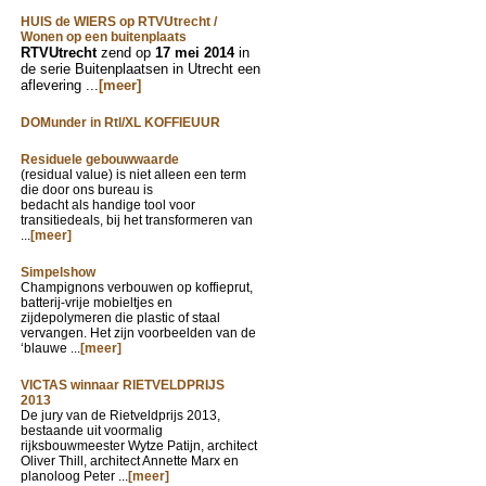
HUIS de WIERS op RTVUtrecht /
Wonen op een buitenplaats
RTVUtrecht
zend op
17 mei 2014
in
de serie Buitenplaatsen in Utrecht een
aflevering ...
[meer]
DOMunder in Rtl/XL KOFFIEUUR
Residuele gebouwwaarde
(residual value) is niet alleen een term
die door ons bureau is
bedacht als handige tool voor
transitiedeals, bij het transformeren van
...
[meer]
Simpelshow
Champignons verbouwen op koffieprut,
batterij-vrije mobieltjes en
zijdepolymeren die plastic of staal
vervangen. Het zijn voorbeelden van de
‘blauwe ...
[meer]
VICTAS winnaar RIETVELDPRIJS
2013
De jury van de Rietveldprijs 2013,
bestaande uit voormalig
rijksbouwmeester Wytze Patijn, architect
Oliver Thill, architect Annette Marx en
planoloog Peter ...
[meer]