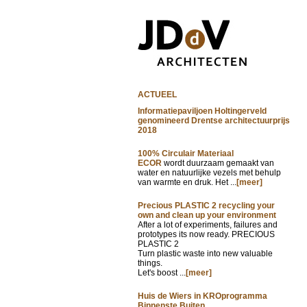
ACTUEEL
Informatiepaviljoen Holtingerveld
genomineerd Drentse architectuurprijs
2018
100% Circulair Materiaal
ECOR
wordt duurzaam gemaakt van
water en natuurlijke vezels met behulp
van warmte en druk. Het ...
[meer]
Precious PLASTIC 2 recycling your
own and clean up your environment
After a lot of experiments, failures and
prototypes its now ready. PRECIOUS
PLASTIC 2
Turn plastic waste into new valuable
things.
Let's boost ...
[meer]
Huis de Wiers in KROprogramma
Binnenste Buiten