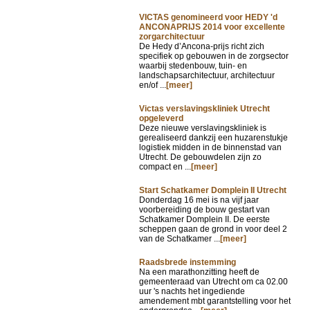
VICTAS genomineerd voor HEDY 'd
ANCONAPRIJS 2014 voor excellente
zorgarchitectuur
De Hedy d’Ancona-prijs richt zich
specifiek op gebouwen in de zorgsector
waarbij stedenbouw, tuin- en
landschapsarchitectuur, architectuur
en/of ...
[meer]
Victas verslavingskliniek Utrecht
opgeleverd
Deze nieuwe verslavingskliniek is
gerealiseerd dankzij een huzarenstukje
logistiek midden in de binnenstad van
Utrecht. De gebouwdelen zijn zo
compact en ...
[meer]
Start Schatkamer Domplein II Utrecht
Donderdag 16 mei is na vijf jaar
voorbereiding de bouw gestart van
Schatkamer Domplein II. De eerste
scheppen gaan de grond in voor deel 2
van de Schatkamer ...
[meer]
Raadsbrede instemming
Na een marathonzitting heeft de
gemeenteraad van Utrecht om ca 02.00
uur 's nachts het ingediende
amendement mbt garantstelling voor het