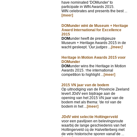
have nominated 'DOMunder' to
participate in WIN Awards 2015.
WIN celebrates and presents the best ...
[meer]
DOMunder wint de Museum + Heritage
Award International for Excellence
2015
DOM
under heeft de prestigieuze
Museum + Heritage Awards 2015 in de
wacht gesleept. '
Our judges ...
[meer]
Heritage in Motion Awards 2015 voor
DOMunder
DOM
under wins the Heritage in Motion
Awards 2015.
he international
T
competition to highlight ...
[meer]
2015 VN jaar van de bodem
Op uitnodiging van de Provincie Zeeland
levert JDdV een bijdrage aan de
opening van het 2015 VN jaar van de
bodem met als thema: 'de rol van de
bodem in het ...
[meer]
JDdV wint selectie Holtingerveld
voor een paviljoen en belevingsroute
waarbij de lange geschiedenis van het
Holtingerveld cq de Halvelterberg met
de vele historische sporen vanaf de ...