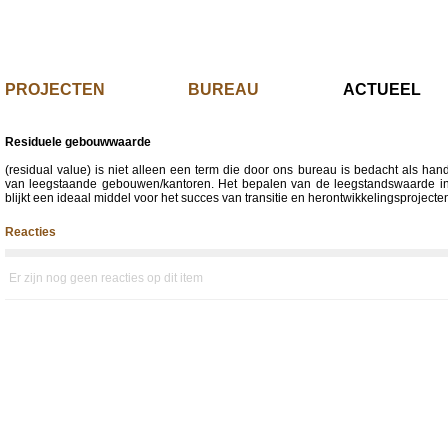
PROJECTEN
BUREAU
ACTUE
Residuele gebouwwaarde
(residual value) is niet alleen een term die door ons bureau is bedacht als handi
van leegstaande gebouwen/kantoren. Het bepalen van de leegstandswaarde in 
blijkt een ideaal middel voor het succes van transitie en herontwikkelingsprojecte
Reacties
Er zijn nog geen reacties op dit item