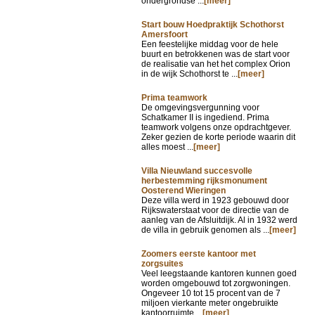
ondergrondse ...
[meer]
Start bouw Hoedpraktijk Schothorst
Amersfoort
Een feestelijke middag voor de hele
buurt en betrokkenen was de start voor
de realisatie van het het complex Orion
in de wijk Schothorst te ...
[meer]
Prima teamwork
De omgevingsvergunning voor
Schatkamer II is ingediend. Prima
teamwork volgens onze opdrachtgever.
Zeker gezien de korte periode waarin dit
alles moest ...
[meer]
Villa Nieuwland succesvolle
herbestemming rijksmonument
Oosterend Wieringen
Deze villa werd in 1923 gebouwd door
Rijkswaterstaat voor de directie van de
aanleg van de Afsluitdijk. Al in 1932 werd
de villa in gebruik genomen als ...
[meer]
Zoomers eerste kantoor met
zorgsuites
Veel leegstaande kantoren kunnen goed
worden omgebouwd tot zorgwoningen.
Ongeveer 10 tot 15 procent van de 7
miljoen vierkante meter ongebruikte
kantoorruimte ...
[meer]