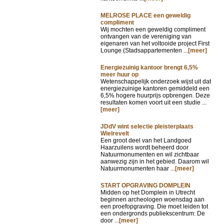
MELROSE PLACE een geweldig
compliment
Wij mochten een geweldig compliment
ontvangen van de vereniging van
eigenaren van het voltooide project First
Lounge (Stadsappartementen ...
[meer]
Energiezuinig kantoor brengt 6,5%
meer huur op
Wetenschappelijk onderzoek wijst uit dat
energiezuinige kantoren gemiddeld een
6,5% hogere huurprijs opbrengen. Deze
resultaten komen voort uit een studie ...
[meer]
JDdV wint selectie pleisterplaats
Wielrevelt
Een groot deel van het Landgoed
Haarzuilens wordt beheerd door
Natuurmonumenten en wil zichtbaar
aanwezig zijn in het gebied. Daarom wil
Natuurmonumenten haar ...
[meer]
START OPGRAVING DOMPLEIN
Midden op het Domplein in Utrecht
beginnen archeologen woensdag aan
een proefopgraving. Die moet leiden tot
een ondergronds publiekscentrum: De
door ...
[meer]