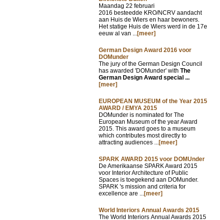
Maandag 22 februari
2016 besteedde KRO/NCRV aandacht
aan Huis de Wiers en haar bewoners.
Het statige Huis de Wiers werd in de 17e
eeuw al van ...
[meer]
German Design Award 2016 voor
DOMunder
The jury of the German Design Council
has awarded 'DOMunder' with
The
German Design Award special ...
[meer]
EUROPEAN MUSEUM of the Year 2015
AWARD / EMYA 2015
DOMunder is nominated for The
European Museum of the year Award
2015. This award goes to a museum
which contributes most directly to
attracting audiences ...
[meer]
SPARK AWARD 2015 voor DOMUnder
De Amerikaanse SPARK Award 2015
voor Interior Architecture of Public
Spaces is toegekend aan DOMunder.
SPARK 's mission and criteria for
excellence are ...
[meer]
World Interiors Annual Awards 2015
The World Interiors Annual Awards 2015