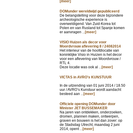
[meer]
DOMunder wereldwijd gepubliceerd
De belangstelling voor deze bijzondere
archeologische experience is
overweldigend. Van Zuid-Korea tot
Polen en van Rusland tot Spanje komen
er aanvragen ...
[meer]
VISIO Huizen als decor voor
Moordvrouw aflevering 8 / 24082014
Het interieur van de hoofdlocatie van
koninklijke Visio in Huizen is het decor
voor een aflevering van Moordvrouw /
RTL 4.
Deze locatie was ook al ...
[meer]
VICTAS in AVRO's KUNSTUUR
In de uitzending van
01 juni 2014 / 18.50
uur / AVRO’s Kunstuur wordt aandacht
besteed aan ...
[meer]
Officiele opening DOMunder door
Minister JET BUSSEMAKER
Na jaren van ontdekken, onderzoeken,
dromen, plannen maken, ontwerpen,
graven en bouwen is het dan zover: op
de Stadsdag Utrecht, maandag 2 juni
2014, opent ...
[meer]