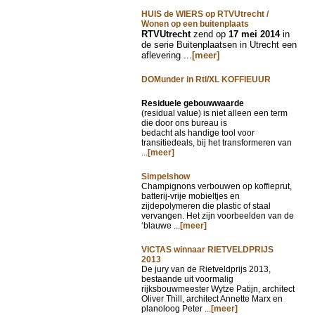
HUIS de WIERS op RTVUtrecht /
Wonen op een buitenplaats
RTVUtrecht
zend op
17 mei 2014
in
de serie Buitenplaatsen in Utrecht een
aflevering ...
[meer]
DOMunder in Rtl/XL KOFFIEUUR
Residuele gebouwwaarde
(residual value) is niet alleen een term
die door ons bureau is
bedacht als handige tool voor
transitiedeals, bij het transformeren van
...
[meer]
Simpelshow
Champignons verbouwen op koffieprut,
batterij-vrije mobieltjes en
zijdepolymeren die plastic of staal
vervangen. Het zijn voorbeelden van de
‘blauwe ...
[meer]
VICTAS winnaar RIETVELDPRIJS
2013
De jury van de Rietveldprijs 2013,
bestaande uit voormalig
rijksbouwmeester Wytze Patijn, architect
Oliver Thill, architect Annette Marx en
planoloog Peter ...
[meer]