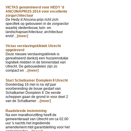
VICTAS genomineerd voor HEDY 'd
ANCONAPRIJS 2014 voor excellente
zorgarchitectuur
De Hedy d’Ancona-prijs richt zich
specifiek op gebouwen in de zorgsector
waarbij stedenbouw, tuin- en
landschapsarchitectuur, architectuur
en/of ...
[meer]
Victas verslavingskliniek Utrecht
opgeleverd
Deze nieuwe verslavingskliniek is
gerealiseerd dankzij een huzarenstukje
logistiek midden in de binnenstad van
Utrecht. De gebouwdelen zijn zo
compact en ...
[meer]
Start Schatkamer Domplein II Utrecht
Donderdag 16 mei is na vijf jaar
voorbereiding de bouw gestart van
Schatkamer Domplein II. De eerste
scheppen gaan de grond in voor deel 2
van de Schatkamer ...
[meer]
Raadsbrede instemming
Na een marathonzitting heeft de
gemeenteraad van Utrecht om ca 02.00
uur 's nachts het ingediende
amendement mbt garantstelling voor het