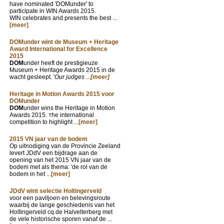
have nominated 'DOMunder' to
participate in WIN Awards 2015.
WIN celebrates and presents the best ...
[meer]
DOMunder wint de Museum + Heritage
Award International for Excellence
2015
DOM
under heeft de prestigieuze
Museum + Heritage Awards 2015 in de
wacht gesleept. '
Our judges ...
[meer]
Heritage in Motion Awards 2015 voor
DOMunder
DOM
under wins the Heritage in Motion
Awards 2015.
he international
T
competition to highlight ...
[meer]
2015 VN jaar van de bodem
Op uitnodiging van de Provincie Zeeland
levert JDdV een bijdrage aan de
opening van het 2015 VN jaar van de
bodem met als thema: 'de rol van de
bodem in het ...
[meer]
JDdV wint selectie Holtingerveld
voor een paviljoen en belevingsroute
waarbij de lange geschiedenis van het
Holtingerveld cq de Halvelterberg met
de vele historische sporen vanaf de ...