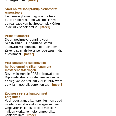
ondergrondse ...
[meer]
Start bouw Hoedpraktijk Schothorst
Amersfoort
Een feestelijke middag voor de hele
buurt en betrokkenen was de start voor
de realisatie van het het complex Orion
in de wijk Schothorst te ...
[meer]
Prima teamwork
De omgevingsvergunning voor
Schatkamer II is ingediend. Prima
teamwork volgens onze opdrachtgever.
Zeker gezien de korte periode waarin dit
alles moest ...
[meer]
Villa Nieuwland succesvolle
herbestemming rijksmonument
Oosterend Wieringen
Deze villa werd in 1923 gebouwd door
Rijkswaterstaat voor de directie van de
aanleg van de Afsluitdijk. Al in 1932 werd
de villa in gebruik genomen als ...
[meer]
Zoomers eerste kantoor met
zorgsuites
Veel leegstaande kantoren kunnen goed
worden omgebouwd tot zorgwoningen.
Ongeveer 10 tot 15 procent van de 7
miljoen vierkante meter ongebruikte
kantoorruimte ...
[meer]