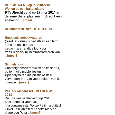
HUIS de WIERS op RTVUtrecht /
Wonen op een buitenplaats
RTVUtrecht
zend op
17 mei 2014
in
de serie Buitenplaatsen in Utrecht een
aflevering ...
[meer]
DOMunder in Rtl/XL KOFFIEUUR
Residuele gebouwwaarde
(residual value) is niet alleen een term
die door ons bureau is
bedacht als handige tool voor
transitiedeals, bij het transformeren van
...
[meer]
Simpelshow
Champignons verbouwen op koffieprut,
batterij-vrije mobieltjes en
zijdepolymeren die plastic of staal
vervangen. Het zijn voorbeelden van de
‘blauwe ...
[meer]
VICTAS winnaar RIETVELDPRIJS
2013
De jury van de Rietveldprijs 2013,
bestaande uit voormalig
rijksbouwmeester Wytze Patijn, architect
Oliver Thill, architect Annette Marx en
planoloog Peter ...
[meer]