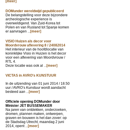
[meer]
DOMunder wereldwijd gepubliceerd
De belangstelling voor deze bijzondere
archeologische experience is
overweldigend. Van Zuid-Korea tot
Polen en van Rusland tot Spanje komen
er aanvragen ...
[meer]
VISIO Huizen als decor voor
Moordvrouw aflevering 8 / 24082014
Het interieur van de hoofdlocatie van
koninklijke Visio in Huizen is het decor
voor een aflevering van Moordvrouw /
RTL 4.
Deze locatie was ook al ...
[meer]
VICTAS in AVRO's KUNSTUUR
In de uitzending van
01 juni 2014 / 18.50
uur / AVRO’s Kunstuur wordt aandacht
besteed aan ...
[meer]
Officiele opening DOMunder door
Minister JET BUSSEMAKER
Na jaren van ontdekken, onderzoeken,
dromen, plannen maken, ontwerpen,
graven en bouwen is het dan zover: op
de Stadsdag Utrecht, maandag 2 juni
2014, opent ...
[meer]