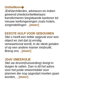
OntheMove�
JDdVarchitecten, adviseurs en indien
gewenst (mede)ontwikkelaars
transformeren leegstaande kantoren tot
nieuwe leefomgevingen zoals hotels,
zorginstellingen ...
[meer]
EERSTE HULP VOOR GEBOUWEN
Stel u heeft een liefde opgevat voor een
object en ziet dat zij ernstig
verwaarloosd wordt, in de steek gelaten
of op een andere manier misbruikt.
Breng ons ...
[meer]
JDdV SMEEROLIE
Stel uw droom(huisvesting) dreigt in
duigen te vallen. Dan is dit het adres
voor het juiste smeermiddel voor
plannen die nog opgestart moeten gaan
worden, ...
[meer]