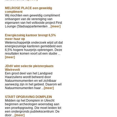
MELROSE PLACE een geweldig
compliment
Wij mochten een geweldig compliment
ontvangen van de vereniging van
eigenaren van het voltooide project First
Lounge (Stadsappartementen ...
[meer]
Energiezuinig kantoor brengt 6,5%
meer huur op
Wetenschappelijk onderzoek wijst uit dat
energiezuinige kantoren gemiddeld een
6,5% hogere huurprijs opbrengen. Deze
resultaten komen voort uit een studie ...
[meer]
JDdV wint selectie pleisterplaats
Wielrevelt
Een groot deel van het Landgoed
Haarzuilens wordt beheerd door
Natuurmonumenten en wil zichtbaar
aanwezig zijn in het gebied. Daarom wil
Natuurmonumenten haar ...
[meer]
START OPGRAVING DOMPLEIN
Midden op het Domplein in Utrecht
beginnen archeologen woensdag aan
een proefopgraving. Die moet leiden tot
een ondergronds publiekscentrum: De
door ...
[meer]