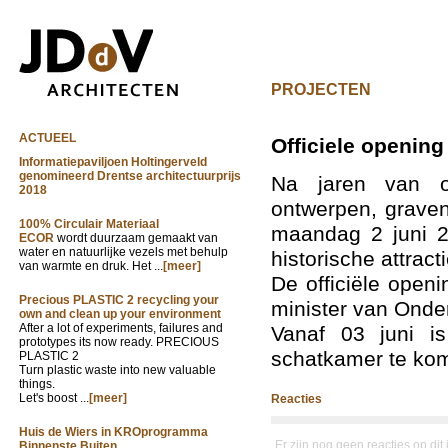
PROJECTEN
ACTUEEL
Officiele openi
Informatiepaviljoen Holtingerveld
genomineerd Drentse architectuurprijs
Na jaren van o
2018
ontwerpen, graven
100% Circulair Materiaal
maandag 2 juni 2
ECOR
wordt duurzaam gemaakt van
water en natuurlijke vezels met behulp
historische attracti
van warmte en druk. Het ...
[meer]
De officiële open
Precious PLASTIC 2 recycling your
minister van Onde
own and clean up your environment
After a lot of experiments, failures and
Vanaf 03 juni i
prototypes its now ready. PRECIOUS
schatkamer te ko
PLASTIC 2
Turn plastic waste into new valuable
things.
Let's boost ...
[meer]
Reacties
Huis de Wiers in KROprogramma
Er zijn nog geen reacties op dit
Binnenste Buiten