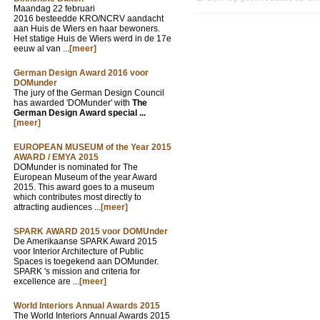
Maandag 22 februari
2016 besteedde KRO/NCRV aandacht
aan Huis de Wiers en haar bewoners.
Het statige Huis de Wiers werd in de 17e
eeuw al van ...
[meer]
German Design Award 2016 voor
DOMunder
The jury of the German Design Council
has awarded 'DOMunder' with
The
German Design Award special ...
[meer]
EUROPEAN MUSEUM of the Year 2015
AWARD / EMYA 2015
DOMunder is nominated for The
European Museum of the year Award
2015. This award goes to a museum
which contributes most directly to
attracting audiences ...
[meer]
SPARK AWARD 2015 voor DOMUnder
De Amerikaanse SPARK Award 2015
voor Interior Architecture of Public
Spaces is toegekend aan DOMunder.
SPARK 's mission and criteria for
excellence are ...
[meer]
World Interiors Annual Awards 2015
The World Interiors Annual Awards 2015