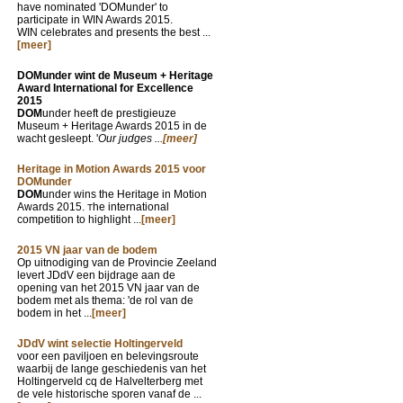
have nominated 'DOMunder' to
participate in WIN Awards 2015.
WIN celebrates and presents the best ...
[meer]
DOMunder wint de Museum + Heritage
Award International for Excellence
2015
DOM
under heeft de prestigieuze
Museum + Heritage Awards 2015 in de
wacht gesleept. '
Our judges ...
[meer]
Heritage in Motion Awards 2015 voor
DOMunder
DOM
under wins the Heritage in Motion
Awards 2015.
he international
T
competition to highlight ...
[meer]
2015 VN jaar van de bodem
Op uitnodiging van de Provincie Zeeland
levert JDdV een bijdrage aan de
opening van het 2015 VN jaar van de
bodem met als thema: 'de rol van de
bodem in het ...
[meer]
JDdV wint selectie Holtingerveld
voor een paviljoen en belevingsroute
waarbij de lange geschiedenis van het
Holtingerveld cq de Halvelterberg met
de vele historische sporen vanaf de ...