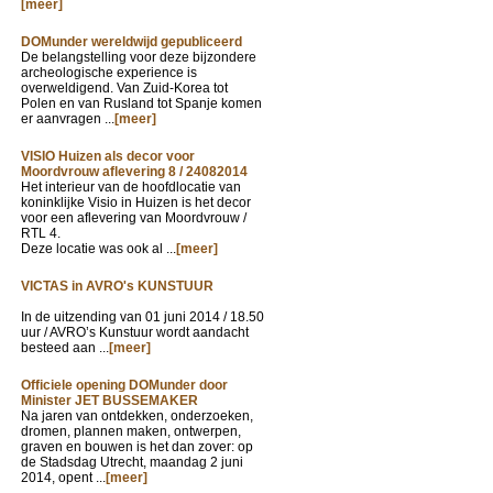
[meer]
DOMunder wereldwijd gepubliceerd
De belangstelling voor deze bijzondere
archeologische experience is
overweldigend. Van Zuid-Korea tot
Polen en van Rusland tot Spanje komen
er aanvragen ...
[meer]
VISIO Huizen als decor voor
Moordvrouw aflevering 8 / 24082014
Het interieur van de hoofdlocatie van
koninklijke Visio in Huizen is het decor
voor een aflevering van Moordvrouw /
RTL 4.
Deze locatie was ook al ...
[meer]
VICTAS in AVRO's KUNSTUUR
In de uitzending van
01 juni 2014 / 18.50
uur / AVRO’s Kunstuur wordt aandacht
besteed aan ...
[meer]
Officiele opening DOMunder door
Minister JET BUSSEMAKER
Na jaren van ontdekken, onderzoeken,
dromen, plannen maken, ontwerpen,
graven en bouwen is het dan zover: op
de Stadsdag Utrecht, maandag 2 juni
2014, opent ...
[meer]