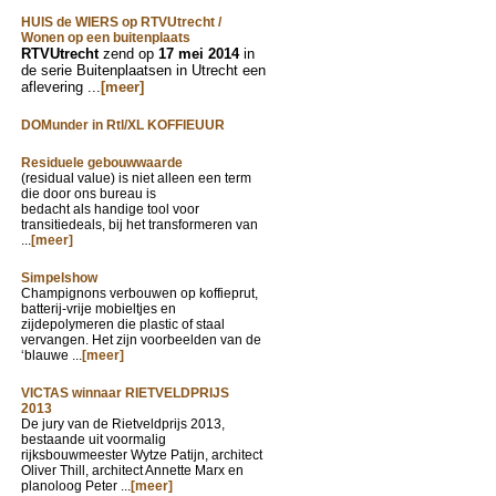
HUIS de WIERS op RTVUtrecht /
Wonen op een buitenplaats
RTVUtrecht
zend op
17 mei 2014
in
de serie Buitenplaatsen in Utrecht een
aflevering ...
[meer]
DOMunder in Rtl/XL KOFFIEUUR
Residuele gebouwwaarde
(residual value) is niet alleen een term
die door ons bureau is
bedacht als handige tool voor
transitiedeals, bij het transformeren van
...
[meer]
Simpelshow
Champignons verbouwen op koffieprut,
batterij-vrije mobieltjes en
zijdepolymeren die plastic of staal
vervangen. Het zijn voorbeelden van de
‘blauwe ...
[meer]
VICTAS winnaar RIETVELDPRIJS
2013
De jury van de Rietveldprijs 2013,
bestaande uit voormalig
rijksbouwmeester Wytze Patijn, architect
Oliver Thill, architect Annette Marx en
planoloog Peter ...
[meer]