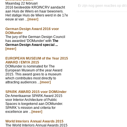
Maandag 22 februari
Er zijn nog geen reacties op dit
2016 besteedde KRO/NCRV aandacht
aan Huis de Wiers en haar bewoners.
Het statige Huis de Wiers werd in de 17e
eeuw al van ...
[meer]
German Design Award 2016 voor
DOMunder
The jury of the German Design Council
has awarded 'DOMunder' with
The
German Design Award special ...
[meer]
EUROPEAN MUSEUM of the Year 2015
AWARD / EMYA 2015
DOMunder is nominated for The
European Museum of the year Award
2015. This award goes to a museum
which contributes most directly to
attracting audiences ...
[meer]
SPARK AWARD 2015 voor DOMUnder
De Amerikaanse SPARK Award 2015
voor Interior Architecture of Public
Spaces is toegekend aan DOMunder.
SPARK 's mission and criteria for
excellence are ...
[meer]
World Interiors Annual Awards 2015
The World Interiors Annual Awards 2015