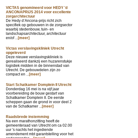
VICTAS genomineerd voor HEDY 'd
ANCONAPRIJS 2014 voor excellente
zorgarchitectuur
De Hedy d’Ancona-prijs richt zich
specifiek op gebouwen in de zorgsector
waarbij stedenbouw, tuin- en
landschapsarchitectuur, architectuur
en/of ...
[meer]
Victas verslavingskliniek Utrecht
opgeleverd
Deze nieuwe verslavingskliniek is
gerealiseerd dankzij een huzarenstukje
logistiek midden in de binnenstad van
Utrecht. De gebouwdelen zijn zo
compact en ...
[meer]
Start Schatkamer Domplein II Utrecht
Donderdag 16 mei is na vijf jaar
voorbereiding de bouw gestart van
Schatkamer Domplein II. De eerste
scheppen gaan de grond in voor deel 2
van de Schatkamer ...
[meer]
Raadsbrede instemming
Na een marathonzitting heeft de
gemeenteraad van Utrecht om ca 02.00
uur 's nachts het ingediende
amendement mbt garantstelling voor het