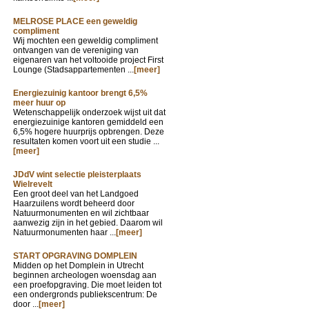
MELROSE PLACE een geweldig
compliment
Wij mochten een geweldig compliment
ontvangen van de vereniging van
eigenaren van het voltooide project First
Lounge (Stadsappartementen ...
[meer]
Energiezuinig kantoor brengt 6,5%
meer huur op
Wetenschappelijk onderzoek wijst uit dat
energiezuinige kantoren gemiddeld een
6,5% hogere huurprijs opbrengen. Deze
resultaten komen voort uit een studie ...
[meer]
JDdV wint selectie pleisterplaats
Wielrevelt
Een groot deel van het Landgoed
Haarzuilens wordt beheerd door
Natuurmonumenten en wil zichtbaar
aanwezig zijn in het gebied. Daarom wil
Natuurmonumenten haar ...
[meer]
START OPGRAVING DOMPLEIN
Midden op het Domplein in Utrecht
beginnen archeologen woensdag aan
een proefopgraving. Die moet leiden tot
een ondergronds publiekscentrum: De
door ...
[meer]