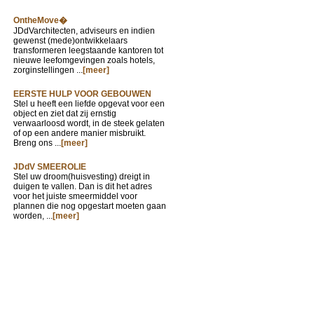
OntheMove�
JDdVarchitecten, adviseurs en indien
gewenst (mede)ontwikkelaars
transformeren leegstaande kantoren tot
nieuwe leefomgevingen zoals hotels,
zorginstellingen ...
[meer]
EERSTE HULP VOOR GEBOUWEN
Stel u heeft een liefde opgevat voor een
object en ziet dat zij ernstig
verwaarloosd wordt, in de steek gelaten
of op een andere manier misbruikt.
Breng ons ...
[meer]
JDdV SMEEROLIE
Stel uw droom(huisvesting) dreigt in
duigen te vallen. Dan is dit het adres
voor het juiste smeermiddel voor
plannen die nog opgestart moeten gaan
worden, ...
[meer]