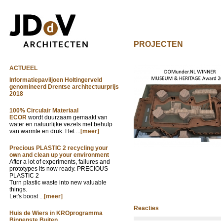
PROJECTEN
ACTUEEL
Informatiepaviljoen Holtingerveld
genomineerd Drentse architectuurprijs
2018
100% Circulair Materiaal
ECOR
wordt duurzaam gemaakt van
water en natuurlijke vezels met behulp
van warmte en druk. Het ...
[meer]
Precious PLASTIC 2 recycling your
own and clean up your environment
After a lot of experiments, failures and
prototypes its now ready. PRECIOUS
PLASTIC 2
Turn plastic waste into new valuable
things.
Let's boost ...
[meer]
Reacties
Huis de Wiers in KROprogramma
Binnenste Buiten