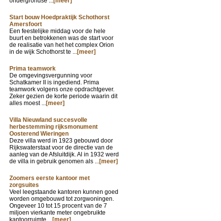
ondergrondse ...
[meer]
Start bouw Hoedpraktijk Schothorst
Amersfoort
Een feestelijke middag voor de hele
buurt en betrokkenen was de start voor
de realisatie van het het complex Orion
in de wijk Schothorst te ...
[meer]
Prima teamwork
De omgevingsvergunning voor
Schatkamer II is ingediend. Prima
teamwork volgens onze opdrachtgever.
Zeker gezien de korte periode waarin dit
alles moest ...
[meer]
Villa Nieuwland succesvolle
herbestemming rijksmonument
Oosterend Wieringen
Deze villa werd in 1923 gebouwd door
Rijkswaterstaat voor de directie van de
aanleg van de Afsluitdijk. Al in 1932 werd
de villa in gebruik genomen als ...
[meer]
Zoomers eerste kantoor met
zorgsuites
Veel leegstaande kantoren kunnen goed
worden omgebouwd tot zorgwoningen.
Ongeveer 10 tot 15 procent van de 7
miljoen vierkante meter ongebruikte
kantoorruimte ...
[meer]