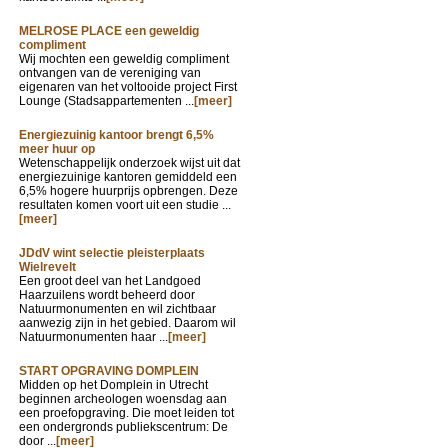
MELROSE PLACE een geweldig
compliment
Wij mochten een geweldig compliment
ontvangen van de vereniging van
eigenaren van het voltooide project First
Lounge (Stadsappartementen ...
[meer]
Energiezuinig kantoor brengt 6,5%
meer huur op
Wetenschappelijk onderzoek wijst uit dat
energiezuinige kantoren gemiddeld een
6,5% hogere huurprijs opbrengen. Deze
resultaten komen voort uit een studie ...
[meer]
JDdV wint selectie pleisterplaats
Wielrevelt
Een groot deel van het Landgoed
Haarzuilens wordt beheerd door
Natuurmonumenten en wil zichtbaar
aanwezig zijn in het gebied. Daarom wil
Natuurmonumenten haar ...
[meer]
START OPGRAVING DOMPLEIN
Midden op het Domplein in Utrecht
beginnen archeologen woensdag aan
een proefopgraving. Die moet leiden tot
een ondergronds publiekscentrum: De
door ...
[meer]