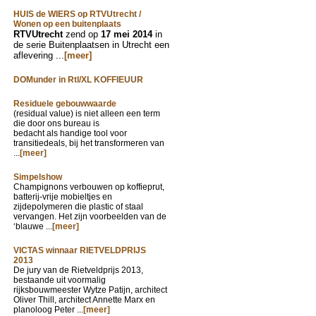
HUIS de WIERS op RTVUtrecht /
Wonen op een buitenplaats
RTVUtrecht
zend op
17 mei 2014
in
de serie Buitenplaatsen in Utrecht een
aflevering ...
[meer]
DOMunder in Rtl/XL KOFFIEUUR
Residuele gebouwwaarde
(residual value) is niet alleen een term
die door ons bureau is
bedacht als handige tool voor
transitiedeals, bij het transformeren van
...
[meer]
Simpelshow
Champignons verbouwen op koffieprut,
batterij-vrije mobieltjes en
zijdepolymeren die plastic of staal
vervangen. Het zijn voorbeelden van de
‘blauwe ...
[meer]
VICTAS winnaar RIETVELDPRIJS
2013
De jury van de Rietveldprijs 2013,
bestaande uit voormalig
rijksbouwmeester Wytze Patijn, architect
Oliver Thill, architect Annette Marx en
planoloog Peter ...
[meer]