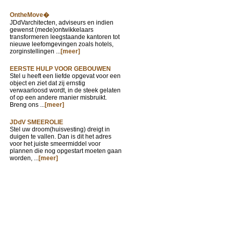
OntheMove�
JDdVarchitecten, adviseurs en indien
gewenst (mede)ontwikkelaars
transformeren leegstaande kantoren tot
nieuwe leefomgevingen zoals hotels,
zorginstellingen ...
[meer]
EERSTE HULP VOOR GEBOUWEN
Stel u heeft een liefde opgevat voor een
object en ziet dat zij ernstig
verwaarloosd wordt, in de steek gelaten
of op een andere manier misbruikt.
Breng ons ...
[meer]
JDdV SMEEROLIE
Stel uw droom(huisvesting) dreigt in
duigen te vallen. Dan is dit het adres
voor het juiste smeermiddel voor
plannen die nog opgestart moeten gaan
worden, ...
[meer]