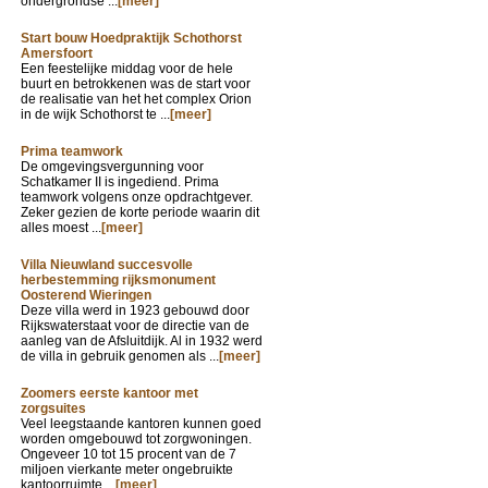
ondergrondse ...
[meer]
Start bouw Hoedpraktijk Schothorst
Amersfoort
Een feestelijke middag voor de hele
buurt en betrokkenen was de start voor
de realisatie van het het complex Orion
in de wijk Schothorst te ...
[meer]
Prima teamwork
De omgevingsvergunning voor
Schatkamer II is ingediend. Prima
teamwork volgens onze opdrachtgever.
Zeker gezien de korte periode waarin dit
alles moest ...
[meer]
Villa Nieuwland succesvolle
herbestemming rijksmonument
Oosterend Wieringen
Deze villa werd in 1923 gebouwd door
Rijkswaterstaat voor de directie van de
aanleg van de Afsluitdijk. Al in 1932 werd
de villa in gebruik genomen als ...
[meer]
Zoomers eerste kantoor met
zorgsuites
Veel leegstaande kantoren kunnen goed
worden omgebouwd tot zorgwoningen.
Ongeveer 10 tot 15 procent van de 7
miljoen vierkante meter ongebruikte
kantoorruimte ...
[meer]