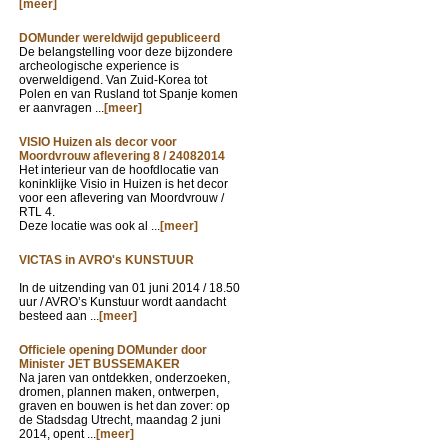
[meer]
DOMunder wereldwijd gepubliceerd
De belangstelling voor deze bijzondere
archeologische experience is
overweldigend. Van Zuid-Korea tot
Polen en van Rusland tot Spanje komen
er aanvragen ...
[meer]
VISIO Huizen als decor voor
Moordvrouw aflevering 8 / 24082014
Het interieur van de hoofdlocatie van
koninklijke Visio in Huizen is het decor
voor een aflevering van Moordvrouw /
RTL 4.
Deze locatie was ook al ...
[meer]
VICTAS in AVRO's KUNSTUUR
In de uitzending van
01 juni 2014 / 18.50
uur / AVRO’s Kunstuur wordt aandacht
besteed aan ...
[meer]
Officiele opening DOMunder door
Minister JET BUSSEMAKER
Na jaren van ontdekken, onderzoeken,
dromen, plannen maken, ontwerpen,
graven en bouwen is het dan zover: op
de Stadsdag Utrecht, maandag 2 juni
2014, opent ...
[meer]