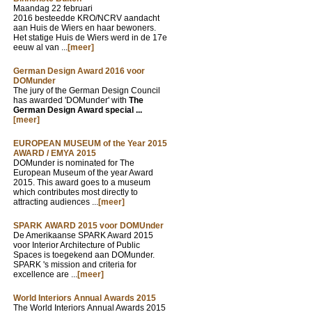
Maandag 22 februari
2016 besteedde KRO/NCRV aandacht
aan Huis de Wiers en haar bewoners.
Het statige Huis de Wiers werd in de 17e
eeuw al van ...
[meer]
German Design Award 2016 voor
DOMunder
The jury of the German Design Council
has awarded 'DOMunder' with
The
German Design Award special ...
[meer]
EUROPEAN MUSEUM of the Year 2015
AWARD / EMYA 2015
DOMunder is nominated for The
European Museum of the year Award
2015. This award goes to a museum
which contributes most directly to
attracting audiences ...
[meer]
SPARK AWARD 2015 voor DOMUnder
De Amerikaanse SPARK Award 2015
voor Interior Architecture of Public
Spaces is toegekend aan DOMunder.
SPARK 's mission and criteria for
excellence are ...
[meer]
World Interiors Annual Awards 2015
The World Interiors Annual Awards 2015