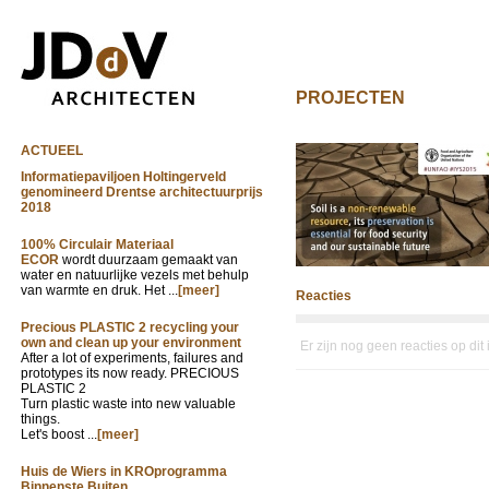
PROJECTEN
ACTUEEL
Informatiepaviljoen Holtingerveld
genomineerd Drentse architectuurprijs
2018
100% Circulair Materiaal
ECOR
wordt duurzaam gemaakt van
water en natuurlijke vezels met behulp
van warmte en druk. Het ...
[meer]
Reacties
Precious PLASTIC 2 recycling your
own and clean up your environment
Er zijn nog geen reacties op dit
After a lot of experiments, failures and
prototypes its now ready. PRECIOUS
PLASTIC 2
Turn plastic waste into new valuable
things.
Let's boost ...
[meer]
Huis de Wiers in KROprogramma
Binnenste Buiten