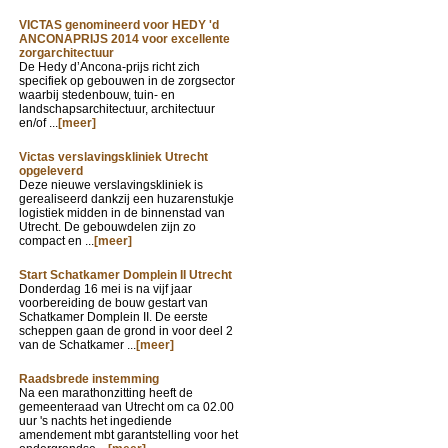
VICTAS genomineerd voor HEDY 'd
ANCONAPRIJS 2014 voor excellente
zorgarchitectuur
De Hedy d’Ancona-prijs richt zich
specifiek op gebouwen in de zorgsector
waarbij stedenbouw, tuin- en
landschapsarchitectuur, architectuur
en/of ...
[meer]
Victas verslavingskliniek Utrecht
opgeleverd
Deze nieuwe verslavingskliniek is
gerealiseerd dankzij een huzarenstukje
logistiek midden in de binnenstad van
Utrecht. De gebouwdelen zijn zo
compact en ...
[meer]
Start Schatkamer Domplein II Utrecht
Donderdag 16 mei is na vijf jaar
voorbereiding de bouw gestart van
Schatkamer Domplein II. De eerste
scheppen gaan de grond in voor deel 2
van de Schatkamer ...
[meer]
Raadsbrede instemming
Na een marathonzitting heeft de
gemeenteraad van Utrecht om ca 02.00
uur 's nachts het ingediende
amendement mbt garantstelling voor het