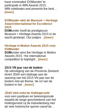
have nominated 'DOMunder' to
participate in WIN Awards 2015.
WIN celebrates and presents the best ...
[meer]
DOMunder wint de Museum + Heritage
Award International for Excellence
2015
DOM
under heeft de prestigieuze
Museum + Heritage Awards 2015 in de
wacht gesleept. '
Our judges ...
[meer]
Heritage in Motion Awards 2015 voor
DOMunder
DOM
under wins the Heritage in Motion
Awards 2015.
he international
T
competition to highlight ...
[meer]
2015 VN jaar van de bodem
Op uitnodiging van de Provincie Zeeland
levert JDdV een bijdrage aan de
opening van het 2015 VN jaar van de
bodem met als thema: 'de rol van de
bodem in het ...
[meer]
JDdV wint selectie Holtingerveld
voor een paviljoen en belevingsroute
waarbij de lange geschiedenis van het
Holtingerveld cq de Halvelterberg met
de vele historische sporen vanaf de ...