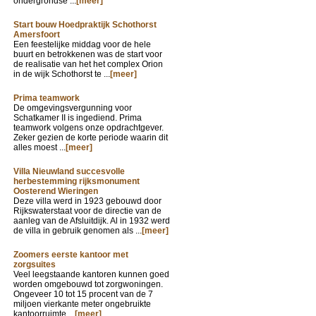
ondergrondse ...
[meer]
Start bouw Hoedpraktijk Schothorst
Amersfoort
Een feestelijke middag voor de hele
buurt en betrokkenen was de start voor
de realisatie van het het complex Orion
in de wijk Schothorst te ...
[meer]
Prima teamwork
De omgevingsvergunning voor
Schatkamer II is ingediend. Prima
teamwork volgens onze opdrachtgever.
Zeker gezien de korte periode waarin dit
alles moest ...
[meer]
Villa Nieuwland succesvolle
herbestemming rijksmonument
Oosterend Wieringen
Deze villa werd in 1923 gebouwd door
Rijkswaterstaat voor de directie van de
aanleg van de Afsluitdijk. Al in 1932 werd
de villa in gebruik genomen als ...
[meer]
Zoomers eerste kantoor met
zorgsuites
Veel leegstaande kantoren kunnen goed
worden omgebouwd tot zorgwoningen.
Ongeveer 10 tot 15 procent van de 7
miljoen vierkante meter ongebruikte
kantoorruimte ...
[meer]