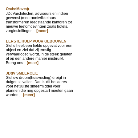
OntheMove�
JDdVarchitecten, adviseurs en indien
gewenst (mede)ontwikkelaars
transformeren leegstaande kantoren tot
nieuwe leefomgevingen zoals hotels,
zorginstellingen ...
[meer]
EERSTE HULP VOOR GEBOUWEN
Stel u heeft een liefde opgevat voor een
object en ziet dat zij ernstig
verwaarloosd wordt, in de steek gelaten
of op een andere manier misbruikt.
Breng ons ...
[meer]
JDdV SMEEROLIE
Stel uw droom(huisvesting) dreigt in
duigen te vallen. Dan is dit het adres
voor het juiste smeermiddel voor
plannen die nog opgestart moeten gaan
worden, ...
[meer]