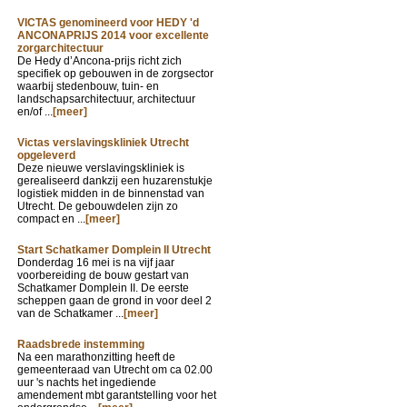
VICTAS genomineerd voor HEDY 'd
ANCONAPRIJS 2014 voor excellente
zorgarchitectuur
De Hedy d’Ancona-prijs richt zich
specifiek op gebouwen in de zorgsector
waarbij stedenbouw, tuin- en
landschapsarchitectuur, architectuur
en/of ...
[meer]
Victas verslavingskliniek Utrecht
opgeleverd
Deze nieuwe verslavingskliniek is
gerealiseerd dankzij een huzarenstukje
logistiek midden in de binnenstad van
Utrecht. De gebouwdelen zijn zo
compact en ...
[meer]
Start Schatkamer Domplein II Utrecht
Donderdag 16 mei is na vijf jaar
voorbereiding de bouw gestart van
Schatkamer Domplein II. De eerste
scheppen gaan de grond in voor deel 2
van de Schatkamer ...
[meer]
Raadsbrede instemming
Na een marathonzitting heeft de
gemeenteraad van Utrecht om ca 02.00
uur 's nachts het ingediende
amendement mbt garantstelling voor het