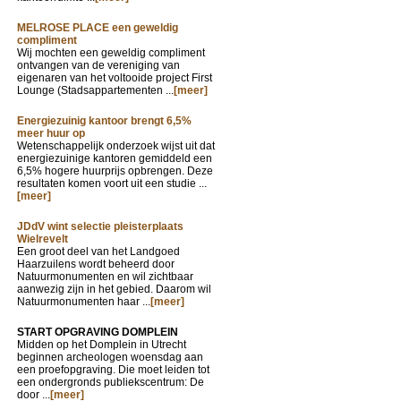
MELROSE PLACE een geweldig
compliment
Wij mochten een geweldig compliment
ontvangen van de vereniging van
eigenaren van het voltooide project First
Lounge (Stadsappartementen ...
[meer]
Energiezuinig kantoor brengt 6,5%
meer huur op
Wetenschappelijk onderzoek wijst uit dat
energiezuinige kantoren gemiddeld een
6,5% hogere huurprijs opbrengen. Deze
resultaten komen voort uit een studie ...
[meer]
JDdV wint selectie pleisterplaats
Wielrevelt
Een groot deel van het Landgoed
Haarzuilens wordt beheerd door
Natuurmonumenten en wil zichtbaar
aanwezig zijn in het gebied. Daarom wil
Natuurmonumenten haar ...
[meer]
START OPGRAVING DOMPLEIN
Midden op het Domplein in Utrecht
beginnen archeologen woensdag aan
een proefopgraving. Die moet leiden tot
een ondergronds publiekscentrum: De
door ...
[meer]