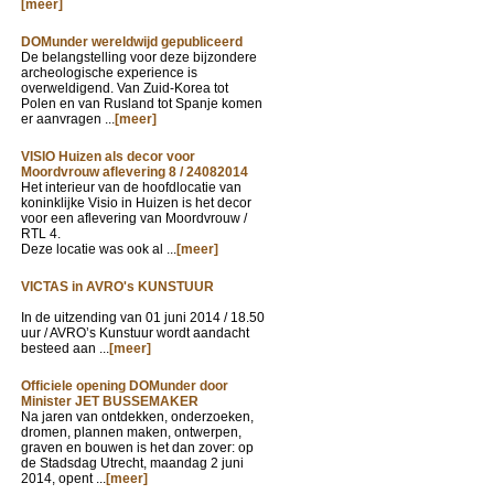
[meer]
DOMunder wereldwijd gepubliceerd
De belangstelling voor deze bijzondere
archeologische experience is
overweldigend. Van Zuid-Korea tot
Polen en van Rusland tot Spanje komen
er aanvragen ...
[meer]
VISIO Huizen als decor voor
Moordvrouw aflevering 8 / 24082014
Het interieur van de hoofdlocatie van
koninklijke Visio in Huizen is het decor
voor een aflevering van Moordvrouw /
RTL 4.
Deze locatie was ook al ...
[meer]
VICTAS in AVRO's KUNSTUUR
In de uitzending van
01 juni 2014 / 18.50
uur / AVRO’s Kunstuur wordt aandacht
besteed aan ...
[meer]
Officiele opening DOMunder door
Minister JET BUSSEMAKER
Na jaren van ontdekken, onderzoeken,
dromen, plannen maken, ontwerpen,
graven en bouwen is het dan zover: op
de Stadsdag Utrecht, maandag 2 juni
2014, opent ...
[meer]