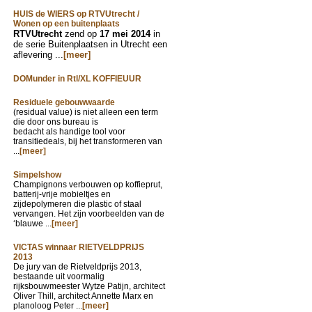
HUIS de WIERS op RTVUtrecht /
Wonen op een buitenplaats
RTVUtrecht
zend op
17 mei 2014
in
de serie Buitenplaatsen in Utrecht een
aflevering ...
[meer]
DOMunder in Rtl/XL KOFFIEUUR
Residuele gebouwwaarde
(residual value) is niet alleen een term
die door ons bureau is
bedacht als handige tool voor
transitiedeals, bij het transformeren van
...
[meer]
Simpelshow
Champignons verbouwen op koffieprut,
batterij-vrije mobieltjes en
zijdepolymeren die plastic of staal
vervangen. Het zijn voorbeelden van de
‘blauwe ...
[meer]
VICTAS winnaar RIETVELDPRIJS
2013
De jury van de Rietveldprijs 2013,
bestaande uit voormalig
rijksbouwmeester Wytze Patijn, architect
Oliver Thill, architect Annette Marx en
planoloog Peter ...
[meer]