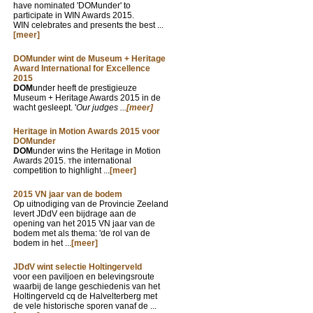
have nominated 'DOMunder' to
participate in WIN Awards 2015.
WIN celebrates and presents the best ...
[meer]
DOMunder wint de Museum + Heritage
Award International for Excellence
2015
DOM
under heeft de prestigieuze
Museum + Heritage Awards 2015 in de
wacht gesleept. '
Our judges ...
[meer]
Heritage in Motion Awards 2015 voor
DOMunder
DOM
under wins the Heritage in Motion
Awards 2015.
he international
T
competition to highlight ...
[meer]
2015 VN jaar van de bodem
Op uitnodiging van de Provincie Zeeland
levert JDdV een bijdrage aan de
opening van het 2015 VN jaar van de
bodem met als thema: 'de rol van de
bodem in het ...
[meer]
JDdV wint selectie Holtingerveld
voor een paviljoen en belevingsroute
waarbij de lange geschiedenis van het
Holtingerveld cq de Halvelterberg met
de vele historische sporen vanaf de ...