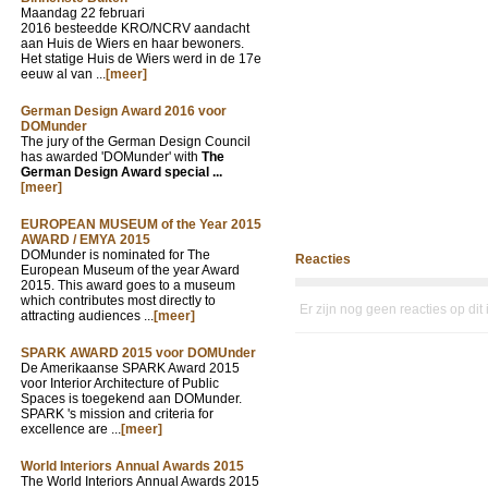
Maandag 22 februari
2016 besteedde KRO/NCRV aandacht
aan Huis de Wiers en haar bewoners.
Het statige Huis de Wiers werd in de 17e
eeuw al van ...
[meer]
German Design Award 2016 voor
DOMunder
The jury of the German Design Council
has awarded 'DOMunder' with
The
German Design Award special ...
[meer]
EUROPEAN MUSEUM of the Year 2015
AWARD / EMYA 2015
DOMunder is nominated for The
Reacties
European Museum of the year Award
2015. This award goes to a museum
which contributes most directly to
Er zijn nog geen reacties op dit
attracting audiences ...
[meer]
SPARK AWARD 2015 voor DOMUnder
De Amerikaanse SPARK Award 2015
voor Interior Architecture of Public
Spaces is toegekend aan DOMunder.
SPARK 's mission and criteria for
excellence are ...
[meer]
World Interiors Annual Awards 2015
The World Interiors Annual Awards 2015