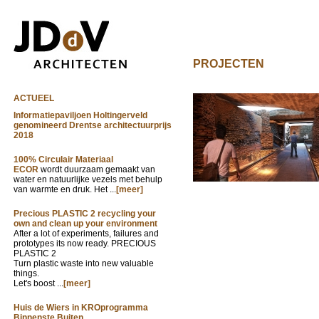
PROJECTEN
ACTUEEL
Informatiepaviljoen Holtingerveld
genomineerd Drentse architectuurprijs
2018
100% Circulair Materiaal
ECOR
wordt duurzaam gemaakt van
water en natuurlijke vezels met behulp
van warmte en druk. Het ...
[meer]
Precious PLASTIC 2 recycling your
own and clean up your environment
After a lot of experiments, failures and
prototypes its now ready. PRECIOUS
PLASTIC 2
Turn plastic waste into new valuable
things.
Let's boost ...
[meer]
Huis de Wiers in KROprogramma
Binnenste Buiten