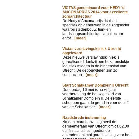
VICTAS genomineerd voor HEDY 'd
ANCONAPRIJS 2014 voor excellente
zorgarchitectuur
De Hedy d’Ancona-prijs richt zich
specifiek op gebouwen in de zorgsector
waarbij stedenbouw, tuin- en
landschapsarchitectuur, architectuur
en/of ...
[meer]
Victas verslavingskliniek Utrecht
opgeleverd
Deze nieuwe verslavingskliniek is
gerealiseerd dankzij een huzarenstukje
logistiek midden in de binnenstad van
Utrecht. De gebouwdelen zijn zo
compact en ...
[meer]
Start Schatkamer Domplein II Utrecht
Donderdag 16 mei is na vijf jaar
voorbereiding de bouw gestart van
Schatkamer Domplein II. De eerste
scheppen gaan de grond in voor deel 2
van de Schatkamer ...
[meer]
Raadsbrede instemming
Na een marathonzitting heeft de
gemeenteraad van Utrecht om ca 02.00
uur 's nachts het ingediende
amendement mbt garantstelling voor het