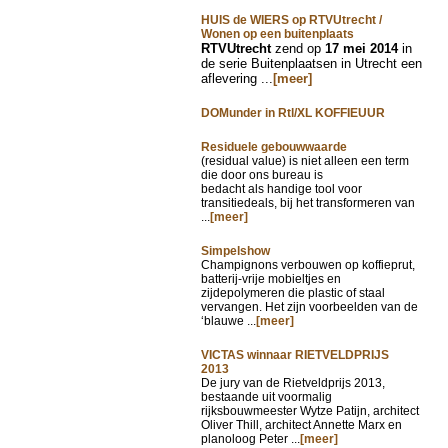
HUIS de WIERS op RTVUtrecht /
Wonen op een buitenplaats
RTVUtrecht
zend op
17 mei 2014
in
de serie Buitenplaatsen in Utrecht een
aflevering ...
[meer]
DOMunder in Rtl/XL KOFFIEUUR
Residuele gebouwwaarde
(residual value) is niet alleen een term
die door ons bureau is
bedacht als handige tool voor
transitiedeals, bij het transformeren van
...
[meer]
Simpelshow
Champignons verbouwen op koffieprut,
batterij-vrije mobieltjes en
zijdepolymeren die plastic of staal
vervangen. Het zijn voorbeelden van de
‘blauwe ...
[meer]
VICTAS winnaar RIETVELDPRIJS
2013
De jury van de Rietveldprijs 2013,
bestaande uit voormalig
rijksbouwmeester Wytze Patijn, architect
Oliver Thill, architect Annette Marx en
planoloog Peter ...
[meer]