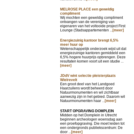
MELROSE PLACE een geweldig
compliment
Wij mochten een geweldig compliment
ontvangen van de vereniging van
eigenaren van het voltooide project First
Lounge (Stadsappartementen ...
[meer]
Energiezuinig kantoor brengt 6,5%
meer huur op
Wetenschappelijk onderzoek wijst uit dat
energiezuinige kantoren gemiddeld een
6,5% hogere huurprijs opbrengen. Deze
resultaten komen voort uit een studie ...
[meer]
JDdV wint selectie pleisterplaats
Wielrevelt
Een groot deel van het Landgoed
Haarzuilens wordt beheerd door
Natuurmonumenten en wil zichtbaar
aanwezig zijn in het gebied. Daarom wil
Natuurmonumenten haar ...
[meer]
START OPGRAVING DOMPLEIN
Midden op het Domplein in Utrecht
beginnen archeologen woensdag aan
een proefopgraving. Die moet leiden tot
een ondergronds publiekscentrum: De
door ...
[meer]