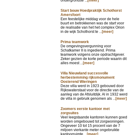
ondergrondse ...
[meer]
Start bouw Hoedpraktijk Schothorst
Amersfoort
Een feestelijke middag voor de hele
buurt en betrokkenen was de start voor
de realisatie van het het complex Orion
in de wijk Schothorst te ...
[meer]
Prima teamwork
De omgevingsvergunning voor
Schatkamer II is ingediend. Prima
teamwork volgens onze opdrachtgever.
Zeker gezien de korte periode waarin dit
alles moest ...
[meer]
Villa Nieuwland succesvolle
herbestemming rijksmonument
Oosterend Wieringen
Deze villa werd in 1923 gebouwd door
Rijkswaterstaat voor de directie van de
aanleg van de Afsluitdijk. Al in 1932 werd
de villa in gebruik genomen als ...
[meer]
Zoomers eerste kantoor met
zorgsuites
Veel leegstaande kantoren kunnen goed
worden omgebouwd tot zorgwoningen.
Ongeveer 10 tot 15 procent van de 7
miljoen vierkante meter ongebruikte
kantoorruimte ...
[meer]