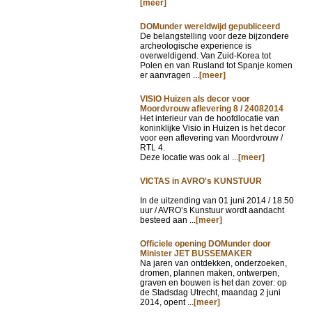
[meer]
DOMunder wereldwijd gepubliceerd
De belangstelling voor deze bijzondere
archeologische experience is
overweldigend. Van Zuid-Korea tot
Polen en van Rusland tot Spanje komen
er aanvragen ...
[meer]
VISIO Huizen als decor voor
Moordvrouw aflevering 8 / 24082014
Het interieur van de hoofdlocatie van
koninklijke Visio in Huizen is het decor
voor een aflevering van Moordvrouw /
RTL 4.
Deze locatie was ook al ...
[meer]
VICTAS in AVRO's KUNSTUUR
In de uitzending van
01 juni 2014 / 18.50
uur / AVRO’s Kunstuur wordt aandacht
besteed aan ...
[meer]
Officiele opening DOMunder door
Minister JET BUSSEMAKER
Na jaren van ontdekken, onderzoeken,
dromen, plannen maken, ontwerpen,
graven en bouwen is het dan zover: op
de Stadsdag Utrecht, maandag 2 juni
2014, opent ...
[meer]