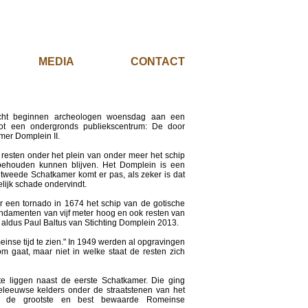
EL
MEDIA
CONTACT
cht beginnen archeologen woensdag aan een
tot een ondergronds publiekscentrum: De door
er Domplein II.
esten onder het plein van onder meer het schip
ehouden kunnen blijven. Het Domplein is een
tweede Schatkamer komt er pas, als zeker is dat
lijk schade ondervindt.
ar een tornado in 1674 het schip van de gotische
ndamenten van vijf meter hoog en ook resten van
aldus Paul Baltus van Stichting Domplein 2013.
einse tijd te zien." In 1949 werden al opgravingen
 gaat, maar niet in welke staat de resten zich
e liggen naast de eerste Schatkamer. Die ging
eleeuwse kelders onder de straatstenen van het
gt de grootste en best bewaarde Romeinse