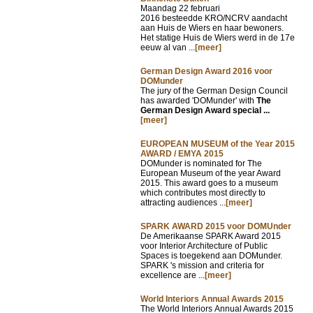
Maandag 22 februari
2016 besteedde KRO/NCRV aandacht
aan Huis de Wiers en haar bewoners.
Het statige Huis de Wiers werd in de 17e
eeuw al van ...
[meer]
German Design Award 2016 voor
DOMunder
The jury of the German Design Council
has awarded 'DOMunder' with
The
German Design Award special ...
[meer]
EUROPEAN MUSEUM of the Year 2015
AWARD / EMYA 2015
DOMunder is nominated for The
European Museum of the year Award
2015. This award goes to a museum
which contributes most directly to
attracting audiences ...
[meer]
SPARK AWARD 2015 voor DOMUnder
De Amerikaanse SPARK Award 2015
voor Interior Architecture of Public
Spaces is toegekend aan DOMunder.
SPARK 's mission and criteria for
excellence are ...
[meer]
World Interiors Annual Awards 2015
The World Interiors Annual Awards 2015