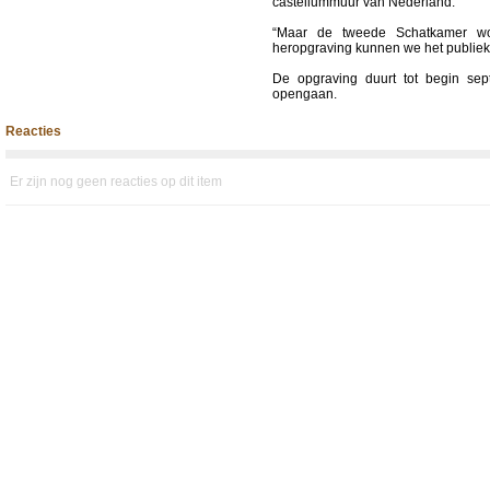
castellummuur van Nederland.
“Maar de tweede Schatkamer wor
heropgraving kunnen we het publie
De opgraving duurt tot begin se
opengaan.
Reacties
Er zijn nog geen reacties op dit item