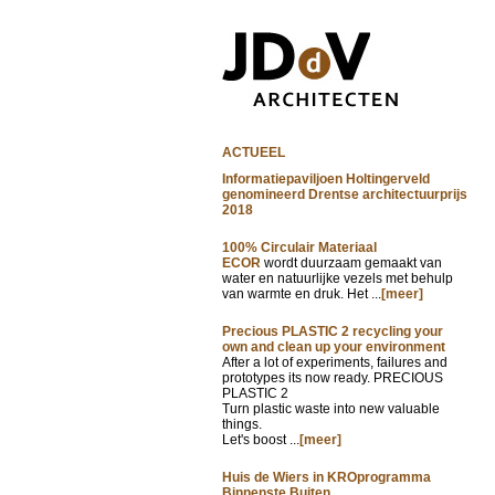
ACTUEEL
Informatiepaviljoen Holtingerveld
genomineerd Drentse architectuurprijs
2018
100% Circulair Materiaal
ECOR
wordt duurzaam gemaakt van
water en natuurlijke vezels met behulp
van warmte en druk. Het ...
[meer]
Precious PLASTIC 2 recycling your
own and clean up your environment
After a lot of experiments, failures and
prototypes its now ready. PRECIOUS
PLASTIC 2
Turn plastic waste into new valuable
things.
Let's boost ...
[meer]
Huis de Wiers in KROprogramma
Binnenste Buiten