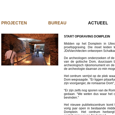
PROJECTEN
BUREAU
ACTUE
START OPGRAVING DOMPLEIN
Midden op het Domplein in Utre
proefopgraving. Die moet leiden 
JDdVarchitecten ontworpen Schatkam
De archeologen onderzoeken of de r
van de gotische Dom, duurzaam b
archeologisch rijksmonument en de 
de archeologie daarvan zo min moge
Het centrum verrijst op de plek wa
Dom wegvaagde. “Er liggen pilaarfu
zijn voorganger, de romaanse Dom", 
“Er zijn zelfs nog sporen van de Rom
gedaan. “We weten dus waar het om
bevinden."
Het nieuwe publiekscentrum komt t
vorig jaar open in bestaande midd
Domplein. Het centrum herber