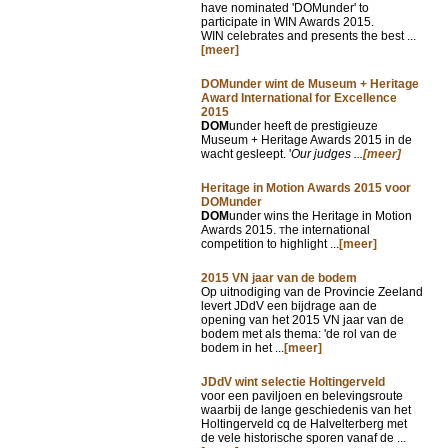
have nominated 'DOMunder' to
participate in WIN Awards 2015.
WIN celebrates and presents the best ...
[meer]
DOMunder wint de Museum + Heritage
Award International for Excellence
2015
DOM
under heeft de prestigieuze
Museum + Heritage Awards 2015 in de
wacht gesleept. '
Our judges ...
[meer]
Heritage in Motion Awards 2015 voor
DOMunder
DOM
under wins the Heritage in Motion
Awards 2015.
he international
T
competition to highlight ...
[meer]
2015 VN jaar van de bodem
Op uitnodiging van de Provincie Zeeland
levert JDdV een bijdrage aan de
opening van het 2015 VN jaar van de
bodem met als thema: 'de rol van de
bodem in het ...
[meer]
JDdV wint selectie Holtingerveld
voor een paviljoen en belevingsroute
waarbij de lange geschiedenis van het
Holtingerveld cq de Halvelterberg met
de vele historische sporen vanaf de ...