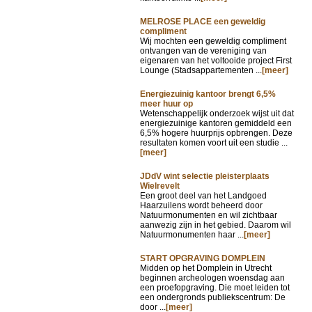
MELROSE PLACE een geweldig
compliment
Wij mochten een geweldig compliment
ontvangen van de vereniging van
eigenaren van het voltooide project First
Lounge (Stadsappartementen ...
[meer]
Energiezuinig kantoor brengt 6,5%
meer huur op
Wetenschappelijk onderzoek wijst uit dat
energiezuinige kantoren gemiddeld een
6,5% hogere huurprijs opbrengen. Deze
resultaten komen voort uit een studie ...
[meer]
JDdV wint selectie pleisterplaats
Wielrevelt
Een groot deel van het Landgoed
Haarzuilens wordt beheerd door
Natuurmonumenten en wil zichtbaar
aanwezig zijn in het gebied. Daarom wil
Natuurmonumenten haar ...
[meer]
START OPGRAVING DOMPLEIN
Midden op het Domplein in Utrecht
beginnen archeologen woensdag aan
een proefopgraving. Die moet leiden tot
een ondergronds publiekscentrum: De
door ...
[meer]