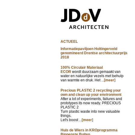
ACTUEEL
Informatiepaviljoen Holtingerveld
genomineerd Drentse architectuurprijs
2018
100% Circulair Materiaal
ECOR
wordt duurzaam gemaakt van
water en natuurlijke vezels met behulp
van warmte en druk. Het ...
[meer]
Precious PLASTIC 2 recycling your
own and clean up your environment
After a lot of experiments, failures and
prototypes its now ready. PRECIOUS
PLASTIC 2
Turn plastic waste into new valuable
things.
Let's boost ...
[meer]
Huis de Wiers in KROprogramma
Binnenste Buiten