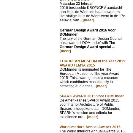
Maandag 22 februari
2016 besteedde KRO/NCRV aandacht
aan Huis de Wiers en haar bewoners.
Het statige Huis de Wiers werd in de 17e
eeuw al van ...
[meer]
German Design Award 2016 voor
DOMunder
The jury of the German Design Council
has awarded 'DOMunder' with
The
German Design Award special ...
[meer]
EUROPEAN MUSEUM of the Year 2015
AWARD / EMYA 2015
DOMunder is nominated for The
European Museum of the year Award
2015. This award goes to a museum
which contributes most directly to
attracting audiences ...
[meer]
SPARK AWARD 2015 voor DOMUnder
De Amerikaanse SPARK Award 2015
voor Interior Architecture of Public
Spaces is toegekend aan DOMunder.
SPARK 's mission and criteria for
excellence are ...
[meer]
World Interiors Annual Awards 2015
The World Interiors Annual Awards 2015