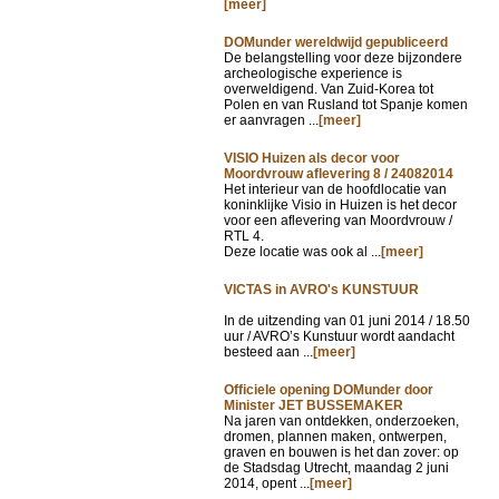
[meer]
DOMunder wereldwijd gepubliceerd
De belangstelling voor deze bijzondere
archeologische experience is
overweldigend. Van Zuid-Korea tot
Polen en van Rusland tot Spanje komen
er aanvragen ...
[meer]
VISIO Huizen als decor voor
Moordvrouw aflevering 8 / 24082014
Het interieur van de hoofdlocatie van
koninklijke Visio in Huizen is het decor
voor een aflevering van Moordvrouw /
RTL 4.
Deze locatie was ook al ...
[meer]
VICTAS in AVRO's KUNSTUUR
In de uitzending van
01 juni 2014 / 18.50
uur / AVRO’s Kunstuur wordt aandacht
besteed aan ...
[meer]
Officiele opening DOMunder door
Minister JET BUSSEMAKER
Na jaren van ontdekken, onderzoeken,
dromen, plannen maken, ontwerpen,
graven en bouwen is het dan zover: op
de Stadsdag Utrecht, maandag 2 juni
2014, opent ...
[meer]