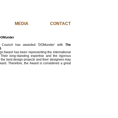
EL
MEDIA
CONTACT
 DOMunder
n Council has awarded 'DOMunder' with
The
6
gn Award has been representing the international
heir long-standing expertise and the rigorous
 the best design projects and their designers may
ward. Therefore, the Award is considered a great