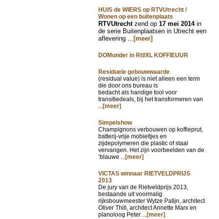
HUIS de WIERS op RTVUtrecht /
Wonen op een buitenplaats
RTVUtrecht
zend op
17 mei 2014
in
de serie Buitenplaatsen in Utrecht een
aflevering ...
[meer]
DOMunder in Rtl/XL KOFFIEUUR
Residuele gebouwwaarde
(residual value) is niet alleen een term
die door ons bureau is
bedacht als handige tool voor
transitiedeals, bij het transformeren van
...
[meer]
Simpelshow
Champignons verbouwen op koffieprut,
batterij-vrije mobieltjes en
zijdepolymeren die plastic of staal
vervangen. Het zijn voorbeelden van de
‘blauwe ...
[meer]
VICTAS winnaar RIETVELDPRIJS
2013
De jury van de Rietveldprijs 2013,
bestaande uit voormalig
rijksbouwmeester Wytze Patijn, architect
Oliver Thill, architect Annette Marx en
planoloog Peter ...
[meer]