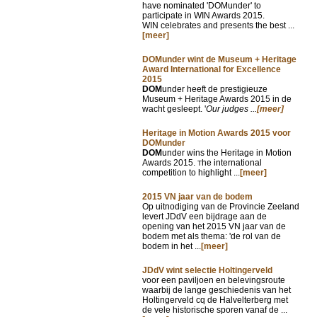
have nominated 'DOMunder' to
participate in WIN Awards 2015.
WIN celebrates and presents the best ...
[meer]
DOMunder wint de Museum + Heritage
Award International for Excellence
2015
DOM
under heeft de prestigieuze
Museum + Heritage Awards 2015 in de
wacht gesleept. '
Our judges ...
[meer]
Heritage in Motion Awards 2015 voor
DOMunder
DOM
under wins the Heritage in Motion
Awards 2015.
he international
T
competition to highlight ...
[meer]
2015 VN jaar van de bodem
Op uitnodiging van de Provincie Zeeland
levert JDdV een bijdrage aan de
opening van het 2015 VN jaar van de
bodem met als thema: 'de rol van de
bodem in het ...
[meer]
JDdV wint selectie Holtingerveld
voor een paviljoen en belevingsroute
waarbij de lange geschiedenis van het
Holtingerveld cq de Halvelterberg met
de vele historische sporen vanaf de ...