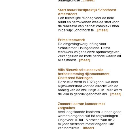
ondergrondse ...
[meer]
Start bouw Hoedpraktijk Schothorst
Amersfoort
Een feestelijke middag voor de hele
buurt en betrokkenen was de start voor
de realisatie van het het complex Orion
in de wijk Schothorst te ...
[meer]
Prima teamwork
De omgevingsvergunning voor
Schatkamer II is ingediend. Prima
teamwork volgens onze opdrachtgever.
Zeker gezien de korte periode waarin dit
alles moest ...
[meer]
Villa Nieuwland succesvolle
herbestemming rijksmonument
Oosterend Wieringen
Deze villa werd in 1923 gebouwd door
Rijkswaterstaat voor de directie van de
aanleg van de Afsluitdijk. Al in 1932 werd
de villa in gebruik genomen als ...
[meer]
Zoomers eerste kantoor met
zorgsuites
Veel leegstaande kantoren kunnen goed
worden omgebouwd tot zorgwoningen.
Ongeveer 10 tot 15 procent van de 7
miljoen vierkante meter ongebruikte
kantoorruimte ...
[meer]