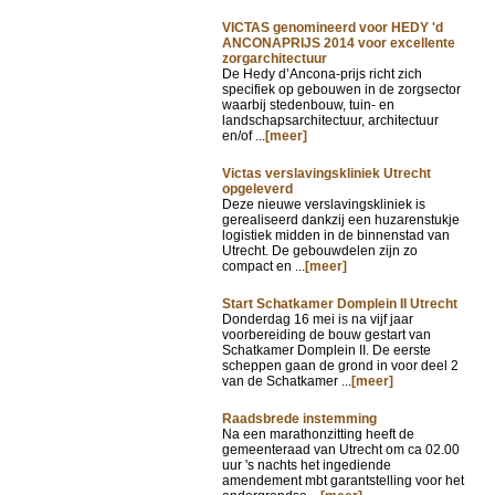
VICTAS genomineerd voor HEDY 'd
ANCONAPRIJS 2014 voor excellente
zorgarchitectuur
De Hedy d’Ancona-prijs richt zich
specifiek op gebouwen in de zorgsector
waarbij stedenbouw, tuin- en
landschapsarchitectuur, architectuur
en/of ...
[meer]
Victas verslavingskliniek Utrecht
opgeleverd
Deze nieuwe verslavingskliniek is
gerealiseerd dankzij een huzarenstukje
logistiek midden in de binnenstad van
Utrecht. De gebouwdelen zijn zo
compact en ...
[meer]
Start Schatkamer Domplein II Utrecht
Donderdag 16 mei is na vijf jaar
voorbereiding de bouw gestart van
Schatkamer Domplein II. De eerste
scheppen gaan de grond in voor deel 2
van de Schatkamer ...
[meer]
Raadsbrede instemming
Na een marathonzitting heeft de
gemeenteraad van Utrecht om ca 02.00
uur 's nachts het ingediende
amendement mbt garantstelling voor het