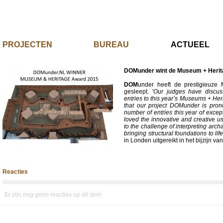
PROJECTEN
BUREAU
ACTUE
DOMunder wint de Museum + Herita
DOM
under heeft de prestigieuz
gesleept. '
Our judges have discuss
entries to this year’s Museums + Her
that our project DOMunder is pro
number of entries this year of excep
loved the innovative and creative us
to the challenge of interpreting arc
bringing structural foundations to life
in Londen uitgereikt in het bijzijn 
Reacties
Er zijn nog geen reacties op dit item