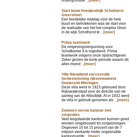
ondergrondse ...
[meer]
Start bouw Hoedpraktijk Schothorst
Amersfoort
Een feestelijke middag voor de hele
buurt en betrokkenen was de start voor
de realisatie van het het complex Orion
in de wijk Schothorst te ...
[meer]
Prima teamwork
De omgevingsvergunning voor
Schatkamer II is ingediend. Prima
teamwork volgens onze opdrachtgever.
Zeker gezien de korte periode waarin dit
alles moest ...
[meer]
Villa Nieuwland succesvolle
herbestemming rijksmonument
Oosterend Wieringen
Deze villa werd in 1923 gebouwd door
Rijkswaterstaat voor de directie van de
aanleg van de Afsluitdijk. Al in 1932 werd
de villa in gebruik genomen als ...
[meer]
Zoomers eerste kantoor met
zorgsuites
Veel leegstaande kantoren kunnen goed
worden omgebouwd tot zorgwoningen.
Ongeveer 10 tot 15 procent van de 7
miljoen vierkante meter ongebruikte
kantoorruimte ...
[meer]