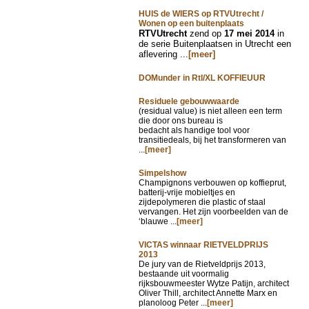
HUIS de WIERS op RTVUtrecht /
Wonen op een buitenplaats
RTVUtrecht
zend op
17 mei 2014
in
de serie Buitenplaatsen in Utrecht een
aflevering ...
[meer]
DOMunder in Rtl/XL KOFFIEUUR
Residuele gebouwwaarde
(residual value) is niet alleen een term
die door ons bureau is
bedacht als handige tool voor
transitiedeals, bij het transformeren van
...
[meer]
Simpelshow
Champignons verbouwen op koffieprut,
batterij-vrije mobieltjes en
zijdepolymeren die plastic of staal
vervangen. Het zijn voorbeelden van de
‘blauwe ...
[meer]
VICTAS winnaar RIETVELDPRIJS
2013
De jury van de Rietveldprijs 2013,
bestaande uit voormalig
rijksbouwmeester Wytze Patijn, architect
Oliver Thill, architect Annette Marx en
planoloog Peter ...
[meer]