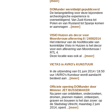
[meer]
DOMunder wereldwijd gepubliceerd
De belangstelling voor deze bijzondere
archeologische experience is
overweldigend. Van Zuid-Korea tot
Polen en van Rusland tot Spanje komen
er aanvragen ...
[meer]
VISIO Huizen als decor voor
Moordvrouw aflevering 8 / 24082014
Het interieur van de hoofdlocatie van
koninklijke Visio in Huizen is het decor
voor een aflevering van Moordvrouw /
RTL 4.
Deze locatie was ook al ...
[meer]
VICTAS in AVRO's KUNSTUUR
In de uitzending van
01 juni 2014 / 18.50
uur / AVRO’s Kunstuur wordt aandacht
besteed aan ...
[meer]
Officiele opening DOMunder door
Minister JET BUSSEMAKER
Na jaren van ontdekken, onderzoeken,
dromen, plannen maken, ontwerpen,
graven en bouwen is het dan zover: op
de Stadsdag Utrecht, maandag 2 juni
2014, opent ...
[meer]