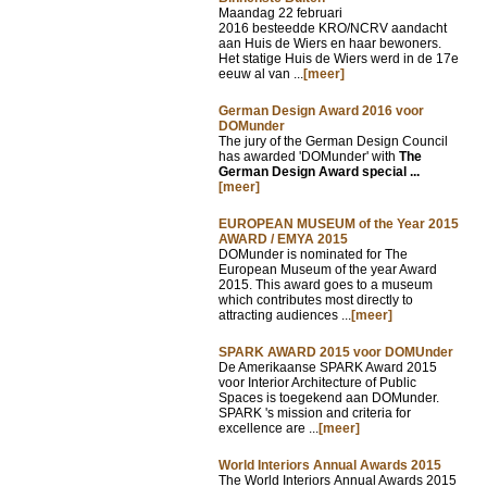
Maandag 22 februari
2016 besteedde KRO/NCRV aandacht
aan Huis de Wiers en haar bewoners.
Het statige Huis de Wiers werd in de 17e
eeuw al van ...
[meer]
German Design Award 2016 voor
DOMunder
The jury of the German Design Council
has awarded 'DOMunder' with
The
German Design Award special ...
[meer]
EUROPEAN MUSEUM of the Year 2015
AWARD / EMYA 2015
DOMunder is nominated for The
European Museum of the year Award
2015. This award goes to a museum
which contributes most directly to
attracting audiences ...
[meer]
SPARK AWARD 2015 voor DOMUnder
De Amerikaanse SPARK Award 2015
voor Interior Architecture of Public
Spaces is toegekend aan DOMunder.
SPARK 's mission and criteria for
excellence are ...
[meer]
World Interiors Annual Awards 2015
The World Interiors Annual Awards 2015