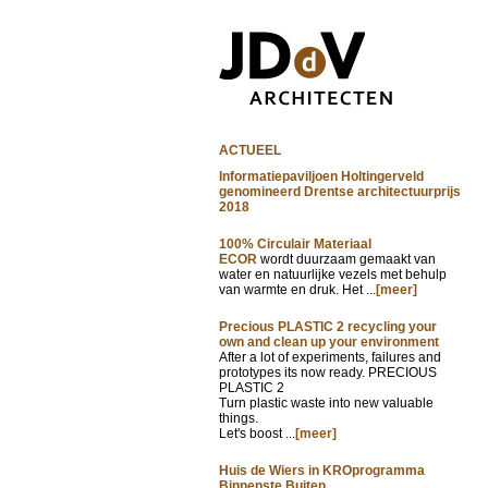
ACTUEEL
Informatiepaviljoen Holtingerveld
genomineerd Drentse architectuurprijs
2018
100% Circulair Materiaal
ECOR
wordt duurzaam gemaakt van
water en natuurlijke vezels met behulp
van warmte en druk. Het ...
[meer]
Precious PLASTIC 2 recycling your
own and clean up your environment
After a lot of experiments, failures and
prototypes its now ready. PRECIOUS
PLASTIC 2
Turn plastic waste into new valuable
things.
Let's boost ...
[meer]
Huis de Wiers in KROprogramma
Binnenste Buiten