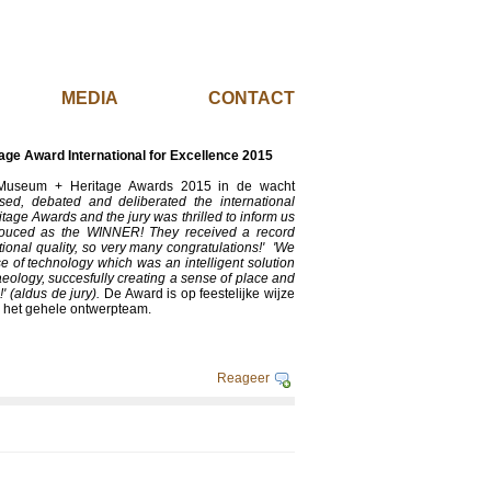
EL
MEDIA
CONTACT
ge Award International for Excellence 2015
e Museum + Heritage Awards 2015 in de wacht
ed, debated and deliberated the international
itage Awards and the jury was thrilled to inform us
nouced as the WINNER! They received a record
tional quality, so very many congratulations!' 'We
e of technology which was an intelligent solution
haeology, succesfully creating a sense of place and
!' (aldus de jury).
De Award is op feestelijke wijze
van het gehele ontwerpteam.
Reageer