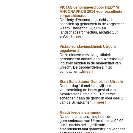
VICTAS genomineerd voor HEDY 'd
ANCONAPRIJS 2014 voor excellente
zorgarchitectuur
De Hedy d’Ancona-prijs richt zich
specifiek op gebouwen in de zorgsector
waarbij stedenbouw, tuin- en
landschapsarchitectuur, architectuur
en/of ...
[meer]
Victas verslavingskliniek Utrecht
opgeleverd
Deze nieuwe verslavingskliniek is
gerealiseerd dankzij een huzarenstukje
logistiek midden in de binnenstad van
Utrecht. De gebouwdelen zijn zo
compact en ...
[meer]
Start Schatkamer Domplein II Utrecht
Donderdag 16 mei is na vijf jaar
voorbereiding de bouw gestart van
Schatkamer Domplein II. De eerste
scheppen gaan de grond in voor deel 2
van de Schatkamer ...
[meer]
Raadsbrede instemming
Na een marathonzitting heeft de
gemeenteraad van Utrecht om ca 02.00
uur 's nachts het ingediende
amendement mbt garantstelling voor het