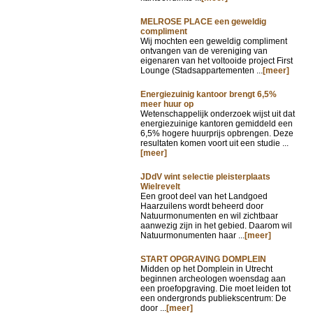
MELROSE PLACE een geweldig
compliment
Wij mochten een geweldig compliment
ontvangen van de vereniging van
eigenaren van het voltooide project First
Lounge (Stadsappartementen ...
[meer]
Energiezuinig kantoor brengt 6,5%
meer huur op
Wetenschappelijk onderzoek wijst uit dat
energiezuinige kantoren gemiddeld een
6,5% hogere huurprijs opbrengen. Deze
resultaten komen voort uit een studie ...
[meer]
JDdV wint selectie pleisterplaats
Wielrevelt
Een groot deel van het Landgoed
Haarzuilens wordt beheerd door
Natuurmonumenten en wil zichtbaar
aanwezig zijn in het gebied. Daarom wil
Natuurmonumenten haar ...
[meer]
START OPGRAVING DOMPLEIN
Midden op het Domplein in Utrecht
beginnen archeologen woensdag aan
een proefopgraving. Die moet leiden tot
een ondergronds publiekscentrum: De
door ...
[meer]