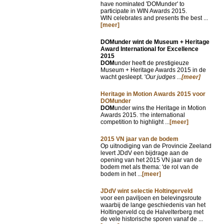
have nominated 'DOMunder' to
participate in WIN Awards 2015.
WIN celebrates and presents the best ...
[meer]
DOMunder wint de Museum + Heritage
Award International for Excellence
2015
DOM
under heeft de prestigieuze
Museum + Heritage Awards 2015 in de
wacht gesleept. '
Our judges ...
[meer]
Heritage in Motion Awards 2015 voor
DOMunder
DOM
under wins the Heritage in Motion
Awards 2015.
he international
T
competition to highlight ...
[meer]
2015 VN jaar van de bodem
Op uitnodiging van de Provincie Zeeland
levert JDdV een bijdrage aan de
opening van het 2015 VN jaar van de
bodem met als thema: 'de rol van de
bodem in het ...
[meer]
JDdV wint selectie Holtingerveld
voor een paviljoen en belevingsroute
waarbij de lange geschiedenis van het
Holtingerveld cq de Halvelterberg met
de vele historische sporen vanaf de ...