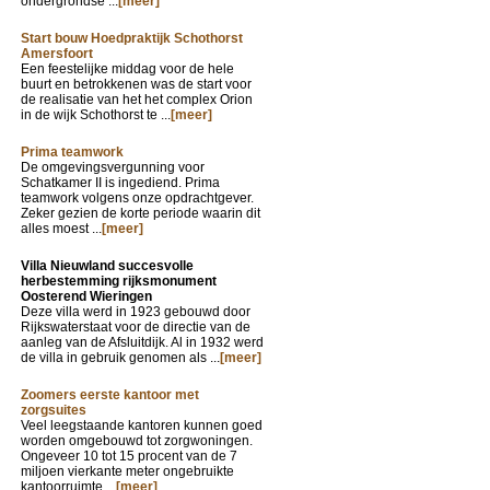
ondergrondse ...
[meer]
Start bouw Hoedpraktijk Schothorst
Amersfoort
Een feestelijke middag voor de hele
buurt en betrokkenen was de start voor
de realisatie van het het complex Orion
in de wijk Schothorst te ...
[meer]
Prima teamwork
De omgevingsvergunning voor
Schatkamer II is ingediend. Prima
teamwork volgens onze opdrachtgever.
Zeker gezien de korte periode waarin dit
alles moest ...
[meer]
Villa Nieuwland succesvolle
herbestemming rijksmonument
Oosterend Wieringen
Deze villa werd in 1923 gebouwd door
Rijkswaterstaat voor de directie van de
aanleg van de Afsluitdijk. Al in 1932 werd
de villa in gebruik genomen als ...
[meer]
Zoomers eerste kantoor met
zorgsuites
Veel leegstaande kantoren kunnen goed
worden omgebouwd tot zorgwoningen.
Ongeveer 10 tot 15 procent van de 7
miljoen vierkante meter ongebruikte
kantoorruimte ...
[meer]