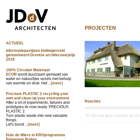
PROJECTEN
ACTUEEL
Informatiepaviljoen Holtingerveld
genomineerd Drentse architectuurprijs
2018
100% Circulair Materiaal
ECOR
wordt duurzaam gemaakt van
water en natuurlijke vezels met behulp
van warmte en druk. Het ...
[meer]
Precious PLASTIC 2 recycling your
own and clean up your environment
Reacties
After a lot of experiments, failures and
prototypes its now ready. PRECIOUS
PLASTIC 2
Turn plastic waste into new valuable
Er zijn nog geen reacties op dit
things.
Let's boost ...
[meer]
Huis de Wiers in KROprogramma
Binnenste Buiten