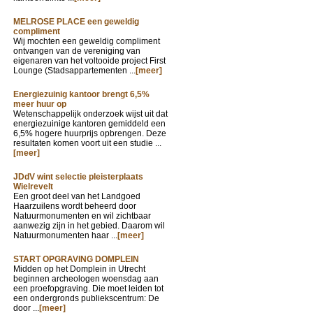
MELROSE PLACE een geweldig
compliment
Wij mochten een geweldig compliment
ontvangen van de vereniging van
eigenaren van het voltooide project First
Lounge (Stadsappartementen ...
[meer]
Energiezuinig kantoor brengt 6,5%
meer huur op
Wetenschappelijk onderzoek wijst uit dat
energiezuinige kantoren gemiddeld een
6,5% hogere huurprijs opbrengen. Deze
resultaten komen voort uit een studie ...
[meer]
JDdV wint selectie pleisterplaats
Wielrevelt
Een groot deel van het Landgoed
Haarzuilens wordt beheerd door
Natuurmonumenten en wil zichtbaar
aanwezig zijn in het gebied. Daarom wil
Natuurmonumenten haar ...
[meer]
START OPGRAVING DOMPLEIN
Midden op het Domplein in Utrecht
beginnen archeologen woensdag aan
een proefopgraving. Die moet leiden tot
een ondergronds publiekscentrum: De
door ...
[meer]