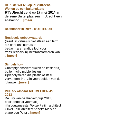
HUIS de WIERS op RTVUtrecht /
Wonen op een buitenplaats
RTVUtrecht
zend op
17 mei 2014
in
de serie Buitenplaatsen in Utrecht een
aflevering ...
[meer]
DOMunder in Rtl/XL KOFFIEUUR
Residuele gebouwwaarde
(residual value) is niet alleen een term
die door ons bureau is
bedacht als handige tool voor
transitiedeals, bij het transformeren van
...
[meer]
Simpelshow
Champignons verbouwen op koffieprut,
batterij-vrije mobieltjes en
zijdepolymeren die plastic of staal
vervangen. Het zijn voorbeelden van de
‘blauwe ...
[meer]
VICTAS winnaar RIETVELDPRIJS
2013
De jury van de Rietveldprijs 2013,
bestaande uit voormalig
rijksbouwmeester Wytze Patijn, architect
Oliver Thill, architect Annette Marx en
planoloog Peter ...
[meer]