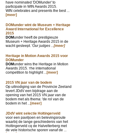
have nominated 'DOMunder' to
participate in WIN Awards 2015.
WIN celebrates and presents the best ...
[meer]
DOMunder wint de Museum + Heritage
Award International for Excellence
2015
DOM
under heeft de prestigieuze
Museum + Heritage Awards 2015 in de
wacht gesleept. '
Our judges ...
[meer]
Heritage in Motion Awards 2015 voor
DOMunder
DOM
under wins the Heritage in Motion
Awards 2015.
he international
T
competition to highlight ...
[meer]
2015 VN jaar van de bodem
Op uitnodiging van de Provincie Zeeland
levert JDdV een bijdrage aan de
opening van het 2015 VN jaar van de
bodem met als thema: 'de rol van de
bodem in het ...
[meer]
JDdV wint selectie Holtingerveld
voor een paviljoen en belevingsroute
waarbij de lange geschiedenis van het
Holtingerveld cq de Halvelterberg met
de vele historische sporen vanaf de ...