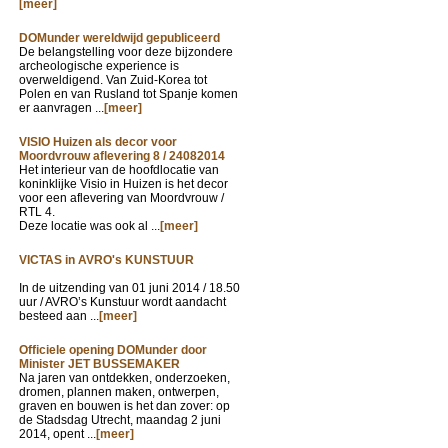
[meer]
DOMunder wereldwijd gepubliceerd
De belangstelling voor deze bijzondere
archeologische experience is
overweldigend. Van Zuid-Korea tot
Polen en van Rusland tot Spanje komen
er aanvragen ...
[meer]
VISIO Huizen als decor voor
Moordvrouw aflevering 8 / 24082014
Het interieur van de hoofdlocatie van
koninklijke Visio in Huizen is het decor
voor een aflevering van Moordvrouw /
RTL 4.
Deze locatie was ook al ...
[meer]
VICTAS in AVRO's KUNSTUUR
In de uitzending van
01 juni 2014 / 18.50
uur / AVRO’s Kunstuur wordt aandacht
besteed aan ...
[meer]
Officiele opening DOMunder door
Minister JET BUSSEMAKER
Na jaren van ontdekken, onderzoeken,
dromen, plannen maken, ontwerpen,
graven en bouwen is het dan zover: op
de Stadsdag Utrecht, maandag 2 juni
2014, opent ...
[meer]