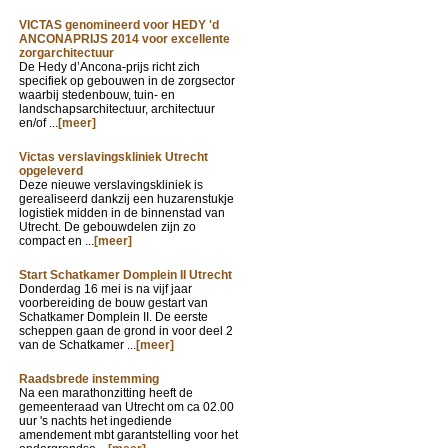
VICTAS genomineerd voor HEDY 'd
ANCONAPRIJS 2014 voor excellente
zorgarchitectuur
De Hedy d’Ancona-prijs richt zich
specifiek op gebouwen in de zorgsector
waarbij stedenbouw, tuin- en
landschapsarchitectuur, architectuur
en/of ...
[meer]
Victas verslavingskliniek Utrecht
opgeleverd
Deze nieuwe verslavingskliniek is
gerealiseerd dankzij een huzarenstukje
logistiek midden in de binnenstad van
Utrecht. De gebouwdelen zijn zo
compact en ...
[meer]
Start Schatkamer Domplein II Utrecht
Donderdag 16 mei is na vijf jaar
voorbereiding de bouw gestart van
Schatkamer Domplein II. De eerste
scheppen gaan de grond in voor deel 2
van de Schatkamer ...
[meer]
Raadsbrede instemming
Na een marathonzitting heeft de
gemeenteraad van Utrecht om ca 02.00
uur 's nachts het ingediende
amendement mbt garantstelling voor het