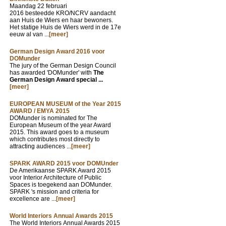
Maandag 22 februari
2016 besteedde KRO/NCRV aandacht
aan Huis de Wiers en haar bewoners.
Het statige Huis de Wiers werd in de 17e
eeuw al van ...
[meer]
German Design Award 2016 voor
DOMunder
The jury of the German Design Council
has awarded 'DOMunder' with
The
German Design Award special ...
[meer]
EUROPEAN MUSEUM of the Year 2015
AWARD / EMYA 2015
DOMunder is nominated for The
European Museum of the year Award
2015. This award goes to a museum
which contributes most directly to
attracting audiences ...
[meer]
SPARK AWARD 2015 voor DOMUnder
De Amerikaanse SPARK Award 2015
voor Interior Architecture of Public
Spaces is toegekend aan DOMunder.
SPARK 's mission and criteria for
excellence are ...
[meer]
World Interiors Annual Awards 2015
The World Interiors Annual Awards 2015