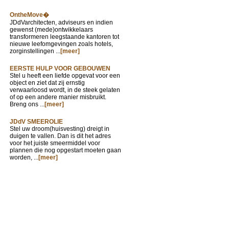
OntheMove�
JDdVarchitecten, adviseurs en indien
gewenst (mede)ontwikkelaars
transformeren leegstaande kantoren tot
nieuwe leefomgevingen zoals hotels,
zorginstellingen ...
[meer]
EERSTE HULP VOOR GEBOUWEN
Stel u heeft een liefde opgevat voor een
object en ziet dat zij ernstig
verwaarloosd wordt, in de steek gelaten
of op een andere manier misbruikt.
Breng ons ...
[meer]
JDdV SMEEROLIE
Stel uw droom(huisvesting) dreigt in
duigen te vallen. Dan is dit het adres
voor het juiste smeermiddel voor
plannen die nog opgestart moeten gaan
worden, ...
[meer]