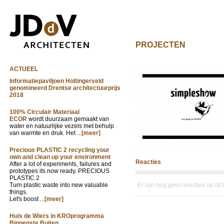
PROJECTEN
ACTUEEL
Informatiepaviljoen Holtingerveld
genomineerd Drentse architectuurprijs
2018
100% Circulair Materiaal
ECOR
wordt duurzaam gemaakt van
water en natuurlijke vezels met behulp
van warmte en druk. Het ...
[meer]
Precious PLASTIC 2 recycling your
own and clean up your environment
Reacties
After a lot of experiments, failures and
prototypes its now ready. PRECIOUS
PLASTIC 2
Turn plastic waste into new valuable
Er zijn nog geen reacties op dit
things.
Let's boost ...
[meer]
Huis de Wiers in KROprogramma
Binnenste Buiten