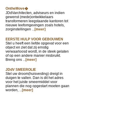
OntheMove�
JDdVarchitecten, adviseurs en indien
gewenst (mede)ontwikkelaars
transformeren leegstaande kantoren tot
nieuwe leefomgevingen zoals hotels,
zorginstellingen ...
[meer]
EERSTE HULP VOOR GEBOUWEN
Stel u heeft een liefde opgevat voor een
object en ziet dat zij ernstig
verwaarloosd wordt, in de steek gelaten
of op een andere manier misbruikt.
Breng ons ...
[meer]
JDdV SMEEROLIE
Stel uw droom(huisvesting) dreigt in
duigen te vallen. Dan is dit het adres
voor het juiste smeermiddel voor
plannen die nog opgestart moeten gaan
worden, ...
[meer]