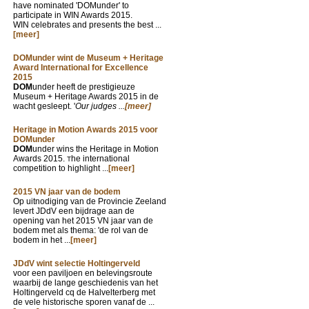
have nominated 'DOMunder' to
participate in WIN Awards 2015.
WIN celebrates and presents the best ...
[meer]
DOMunder wint de Museum + Heritage
Award International for Excellence
2015
DOM
under heeft de prestigieuze
Museum + Heritage Awards 2015 in de
wacht gesleept. '
Our judges ...
[meer]
Heritage in Motion Awards 2015 voor
DOMunder
DOM
under wins the Heritage in Motion
Awards 2015.
he international
T
competition to highlight ...
[meer]
2015 VN jaar van de bodem
Op uitnodiging van de Provincie Zeeland
levert JDdV een bijdrage aan de
opening van het 2015 VN jaar van de
bodem met als thema: 'de rol van de
bodem in het ...
[meer]
JDdV wint selectie Holtingerveld
voor een paviljoen en belevingsroute
waarbij de lange geschiedenis van het
Holtingerveld cq de Halvelterberg met
de vele historische sporen vanaf de ...