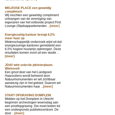
MELROSE PLACE een geweldig
compliment
Wij mochten een geweldig compliment
ontvangen van de vereniging van
eigenaren van het voltooide project First
Lounge (Stadsappartementen ...
[meer]
Energiezuinig kantoor brengt 6,5%
meer huur op
Wetenschappelijk onderzoek wijst uit dat
energiezuinige kantoren gemiddeld een
6,5% hogere huurprijs opbrengen. Deze
resultaten komen voort uit een studie ...
[meer]
JDdV wint selectie pleisterplaats
Wielrevelt
Een groot deel van het Landgoed
Haarzuilens wordt beheerd door
Natuurmonumenten en wil zichtbaar
aanwezig zijn in het gebied. Daarom wil
Natuurmonumenten haar ...
[meer]
START OPGRAVING DOMPLEIN
Midden op het Domplein in Utrecht
beginnen archeologen woensdag aan
een proefopgraving. Die moet leiden tot
een ondergronds publiekscentrum: De
door ...
[meer]