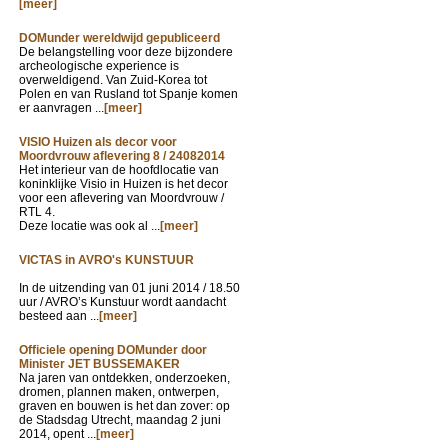
[meer]
DOMunder wereldwijd gepubliceerd
De belangstelling voor deze bijzondere
archeologische experience is
overweldigend. Van Zuid-Korea tot
Polen en van Rusland tot Spanje komen
er aanvragen ...
[meer]
VISIO Huizen als decor voor
Moordvrouw aflevering 8 / 24082014
Het interieur van de hoofdlocatie van
koninklijke Visio in Huizen is het decor
voor een aflevering van Moordvrouw /
RTL 4.
Deze locatie was ook al ...
[meer]
VICTAS in AVRO's KUNSTUUR
In de uitzending van
01 juni 2014 / 18.50
uur / AVRO’s Kunstuur wordt aandacht
besteed aan ...
[meer]
Officiele opening DOMunder door
Minister JET BUSSEMAKER
Na jaren van ontdekken, onderzoeken,
dromen, plannen maken, ontwerpen,
graven en bouwen is het dan zover: op
de Stadsdag Utrecht, maandag 2 juni
2014, opent ...
[meer]