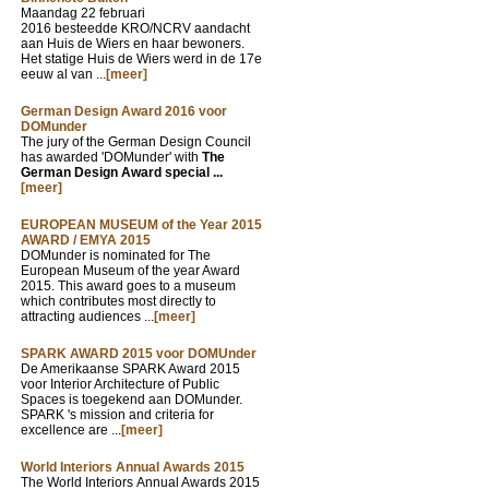
Maandag 22 februari
2016 besteedde KRO/NCRV aandacht
aan Huis de Wiers en haar bewoners.
Het statige Huis de Wiers werd in de 17e
eeuw al van ...
[meer]
German Design Award 2016 voor
DOMunder
The jury of the German Design Council
has awarded 'DOMunder' with
The
German Design Award special ...
[meer]
EUROPEAN MUSEUM of the Year 2015
AWARD / EMYA 2015
DOMunder is nominated for The
European Museum of the year Award
2015. This award goes to a museum
which contributes most directly to
attracting audiences ...
[meer]
SPARK AWARD 2015 voor DOMUnder
De Amerikaanse SPARK Award 2015
voor Interior Architecture of Public
Spaces is toegekend aan DOMunder.
SPARK 's mission and criteria for
excellence are ...
[meer]
World Interiors Annual Awards 2015
The World Interiors Annual Awards 2015