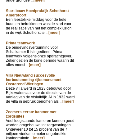
ondergrondse ...
[meer]
Start bouw Hoedpraktijk Schothorst
Amersfoort
Een feestelijke middag voor de hele
buurt en betrokkenen was de start voor
de realisatie van het het complex Orion
in de wijk Schothorst te ...
[meer]
Prima teamwork
De omgevingsvergunning voor
Schatkamer II is ingediend. Prima
teamwork volgens onze opdrachtgever.
Zeker gezien de korte periode waarin dit
alles moest ...
[meer]
Villa Nieuwland succesvolle
herbestemming rijksmonument
Oosterend Wieringen
Deze villa werd in 1923 gebouwd door
Rijkswaterstaat voor de directie van de
aanleg van de Afsluitdijk. Al in 1932 werd
de villa in gebruik genomen als ...
[meer]
Zoomers eerste kantoor met
zorgsuites
Veel leegstaande kantoren kunnen goed
worden omgebouwd tot zorgwoningen.
Ongeveer 10 tot 15 procent van de 7
miljoen vierkante meter ongebruikte
kantoorruimte ...
[meer]