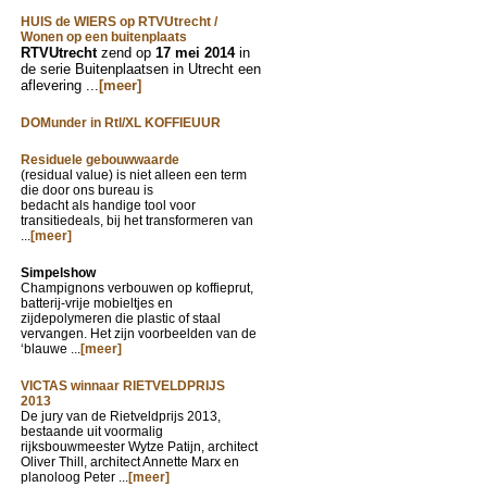
HUIS de WIERS op RTVUtrecht /
Wonen op een buitenplaats
RTVUtrecht
zend op
17 mei 2014
in
de serie Buitenplaatsen in Utrecht een
aflevering ...
[meer]
DOMunder in Rtl/XL KOFFIEUUR
Residuele gebouwwaarde
(residual value) is niet alleen een term
die door ons bureau is
bedacht als handige tool voor
transitiedeals, bij het transformeren van
...
[meer]
Simpelshow
Champignons verbouwen op koffieprut,
batterij-vrije mobieltjes en
zijdepolymeren die plastic of staal
vervangen. Het zijn voorbeelden van de
‘blauwe ...
[meer]
VICTAS winnaar RIETVELDPRIJS
2013
De jury van de Rietveldprijs 2013,
bestaande uit voormalig
rijksbouwmeester Wytze Patijn, architect
Oliver Thill, architect Annette Marx en
planoloog Peter ...
[meer]