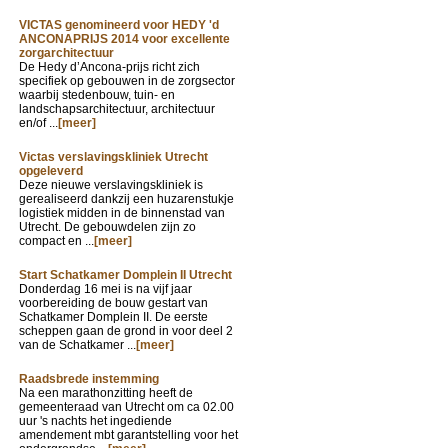
VICTAS genomineerd voor HEDY 'd
ANCONAPRIJS 2014 voor excellente
zorgarchitectuur
De Hedy d’Ancona-prijs richt zich
specifiek op gebouwen in de zorgsector
waarbij stedenbouw, tuin- en
landschapsarchitectuur, architectuur
en/of ...
[meer]
Victas verslavingskliniek Utrecht
opgeleverd
Deze nieuwe verslavingskliniek is
gerealiseerd dankzij een huzarenstukje
logistiek midden in de binnenstad van
Utrecht. De gebouwdelen zijn zo
compact en ...
[meer]
Start Schatkamer Domplein II Utrecht
Donderdag 16 mei is na vijf jaar
voorbereiding de bouw gestart van
Schatkamer Domplein II. De eerste
scheppen gaan de grond in voor deel 2
van de Schatkamer ...
[meer]
Raadsbrede instemming
Na een marathonzitting heeft de
gemeenteraad van Utrecht om ca 02.00
uur 's nachts het ingediende
amendement mbt garantstelling voor het