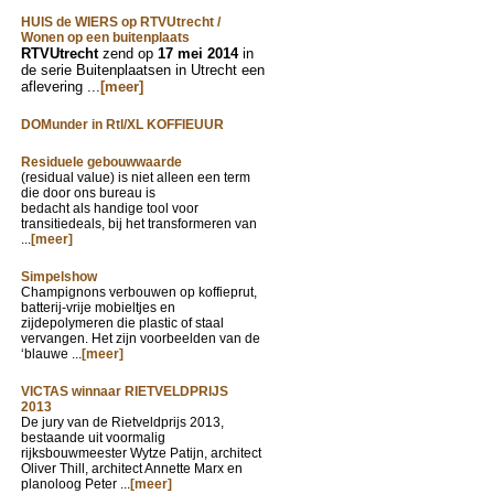
HUIS de WIERS op RTVUtrecht /
Wonen op een buitenplaats
RTVUtrecht
zend op
17 mei 2014
in
de serie Buitenplaatsen in Utrecht een
aflevering ...
[meer]
DOMunder in Rtl/XL KOFFIEUUR
Residuele gebouwwaarde
(residual value) is niet alleen een term
die door ons bureau is
bedacht als handige tool voor
transitiedeals, bij het transformeren van
...
[meer]
Simpelshow
Champignons verbouwen op koffieprut,
batterij-vrije mobieltjes en
zijdepolymeren die plastic of staal
vervangen. Het zijn voorbeelden van de
‘blauwe ...
[meer]
VICTAS winnaar RIETVELDPRIJS
2013
De jury van de Rietveldprijs 2013,
bestaande uit voormalig
rijksbouwmeester Wytze Patijn, architect
Oliver Thill, architect Annette Marx en
planoloog Peter ...
[meer]