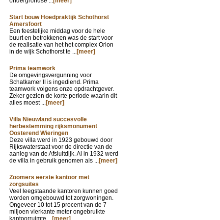
ondergrondse ...
[meer]
Start bouw Hoedpraktijk Schothorst
Amersfoort
Een feestelijke middag voor de hele
buurt en betrokkenen was de start voor
de realisatie van het het complex Orion
in de wijk Schothorst te ...
[meer]
Prima teamwork
De omgevingsvergunning voor
Schatkamer II is ingediend. Prima
teamwork volgens onze opdrachtgever.
Zeker gezien de korte periode waarin dit
alles moest ...
[meer]
Villa Nieuwland succesvolle
herbestemming rijksmonument
Oosterend Wieringen
Deze villa werd in 1923 gebouwd door
Rijkswaterstaat voor de directie van de
aanleg van de Afsluitdijk. Al in 1932 werd
de villa in gebruik genomen als ...
[meer]
Zoomers eerste kantoor met
zorgsuites
Veel leegstaande kantoren kunnen goed
worden omgebouwd tot zorgwoningen.
Ongeveer 10 tot 15 procent van de 7
miljoen vierkante meter ongebruikte
kantoorruimte ...
[meer]