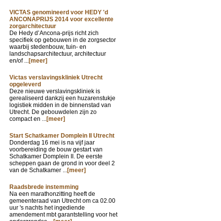
VICTAS genomineerd voor HEDY 'd
ANCONAPRIJS 2014 voor excellente
zorgarchitectuur
De Hedy d’Ancona-prijs richt zich
specifiek op gebouwen in de zorgsector
waarbij stedenbouw, tuin- en
landschapsarchitectuur, architectuur
en/of ...
[meer]
Victas verslavingskliniek Utrecht
opgeleverd
Deze nieuwe verslavingskliniek is
gerealiseerd dankzij een huzarenstukje
logistiek midden in de binnenstad van
Utrecht. De gebouwdelen zijn zo
compact en ...
[meer]
Start Schatkamer Domplein II Utrecht
Donderdag 16 mei is na vijf jaar
voorbereiding de bouw gestart van
Schatkamer Domplein II. De eerste
scheppen gaan de grond in voor deel 2
van de Schatkamer ...
[meer]
Raadsbrede instemming
Na een marathonzitting heeft de
gemeenteraad van Utrecht om ca 02.00
uur 's nachts het ingediende
amendement mbt garantstelling voor het