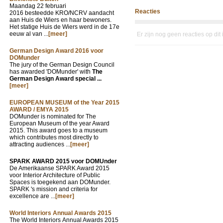
Maandag 22 februari
Reacties
2016 besteedde KRO/NCRV aandacht
aan Huis de Wiers en haar bewoners.
Het statige Huis de Wiers werd in de 17e
eeuw al van ...
[meer]
Er zijn nog geen reacties op dit
German Design Award 2016 voor
DOMunder
The jury of the German Design Council
has awarded 'DOMunder' with
The
German Design Award special ...
[meer]
EUROPEAN MUSEUM of the Year 2015
AWARD / EMYA 2015
DOMunder is nominated for The
European Museum of the year Award
2015. This award goes to a museum
which contributes most directly to
attracting audiences ...
[meer]
SPARK AWARD 2015 voor DOMUnder
De Amerikaanse SPARK Award 2015
voor Interior Architecture of Public
Spaces is toegekend aan DOMunder.
SPARK 's mission and criteria for
excellence are ...
[meer]
World Interiors Annual Awards 2015
The World Interiors Annual Awards 2015