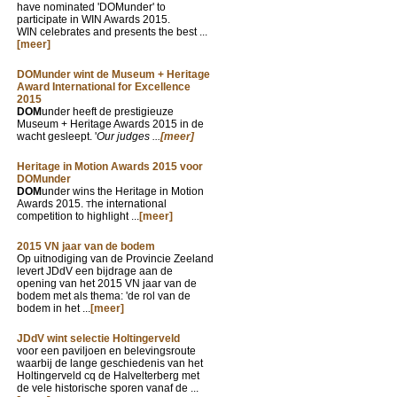
have nominated 'DOMunder' to
participate in WIN Awards 2015.
WIN celebrates and presents the best ...
[meer]
DOMunder wint de Museum + Heritage
Award International for Excellence
2015
DOM
under heeft de prestigieuze
Museum + Heritage Awards 2015 in de
wacht gesleept. '
Our judges ...
[meer]
Heritage in Motion Awards 2015 voor
DOMunder
DOM
under wins the Heritage in Motion
Awards 2015.
he international
T
competition to highlight ...
[meer]
2015 VN jaar van de bodem
Op uitnodiging van de Provincie Zeeland
levert JDdV een bijdrage aan de
opening van het 2015 VN jaar van de
bodem met als thema: 'de rol van de
bodem in het ...
[meer]
JDdV wint selectie Holtingerveld
voor een paviljoen en belevingsroute
waarbij de lange geschiedenis van het
Holtingerveld cq de Halvelterberg met
de vele historische sporen vanaf de ...