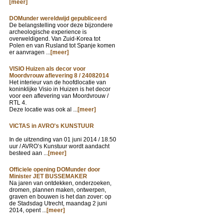
[meer]
DOMunder wereldwijd gepubliceerd
De belangstelling voor deze bijzondere
archeologische experience is
overweldigend. Van Zuid-Korea tot
Polen en van Rusland tot Spanje komen
er aanvragen ...
[meer]
VISIO Huizen als decor voor
Moordvrouw aflevering 8 / 24082014
Het interieur van de hoofdlocatie van
koninklijke Visio in Huizen is het decor
voor een aflevering van Moordvrouw /
RTL 4.
Deze locatie was ook al ...
[meer]
VICTAS in AVRO's KUNSTUUR
In de uitzending van
01 juni 2014 / 18.50
uur / AVRO’s Kunstuur wordt aandacht
besteed aan ...
[meer]
Officiele opening DOMunder door
Minister JET BUSSEMAKER
Na jaren van ontdekken, onderzoeken,
dromen, plannen maken, ontwerpen,
graven en bouwen is het dan zover: op
de Stadsdag Utrecht, maandag 2 juni
2014, opent ...
[meer]