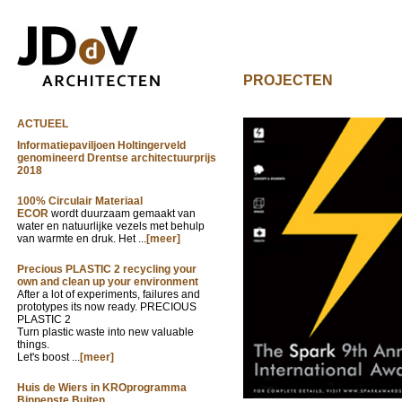
PROJECTEN
ACTUEEL
Informatiepaviljoen Holtingerveld
genomineerd Drentse architectuurprijs
2018
100% Circulair Materiaal
ECOR
wordt duurzaam gemaakt van
water en natuurlijke vezels met behulp
van warmte en druk. Het ...
[meer]
Precious PLASTIC 2 recycling your
own and clean up your environment
After a lot of experiments, failures and
prototypes its now ready. PRECIOUS
PLASTIC 2
Turn plastic waste into new valuable
things.
Let's boost ...
[meer]
Huis de Wiers in KROprogramma
Binnenste Buiten