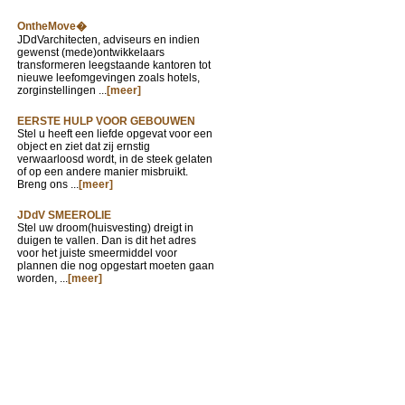
OntheMove�
JDdVarchitecten, adviseurs en indien
gewenst (mede)ontwikkelaars
transformeren leegstaande kantoren tot
nieuwe leefomgevingen zoals hotels,
zorginstellingen ...
[meer]
EERSTE HULP VOOR GEBOUWEN
Stel u heeft een liefde opgevat voor een
object en ziet dat zij ernstig
verwaarloosd wordt, in de steek gelaten
of op een andere manier misbruikt.
Breng ons ...
[meer]
JDdV SMEEROLIE
Stel uw droom(huisvesting) dreigt in
duigen te vallen. Dan is dit het adres
voor het juiste smeermiddel voor
plannen die nog opgestart moeten gaan
worden, ...
[meer]