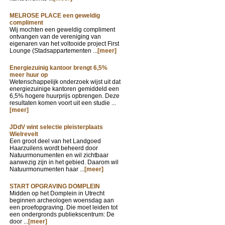
MELROSE PLACE een geweldig
compliment
Wij mochten een geweldig compliment
ontvangen van de vereniging van
eigenaren van het voltooide project First
Lounge (Stadsappartementen ...
[meer]
Energiezuinig kantoor brengt 6,5%
meer huur op
Wetenschappelijk onderzoek wijst uit dat
energiezuinige kantoren gemiddeld een
6,5% hogere huurprijs opbrengen. Deze
resultaten komen voort uit een studie ...
[meer]
JDdV wint selectie pleisterplaats
Wielrevelt
Een groot deel van het Landgoed
Haarzuilens wordt beheerd door
Natuurmonumenten en wil zichtbaar
aanwezig zijn in het gebied. Daarom wil
Natuurmonumenten haar ...
[meer]
START OPGRAVING DOMPLEIN
Midden op het Domplein in Utrecht
beginnen archeologen woensdag aan
een proefopgraving. Die moet leiden tot
een ondergronds publiekscentrum: De
door ...
[meer]