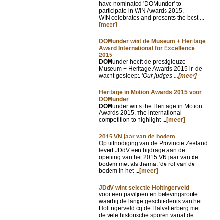
have nominated 'DOMunder' to
participate in WIN Awards 2015.
WIN celebrates and presents the best ...
[meer]
DOMunder wint de Museum + Heritage
Award International for Excellence
2015
DOM
under heeft de prestigieuze
Museum + Heritage Awards 2015 in de
wacht gesleept. '
Our judges ...
[meer]
Heritage in Motion Awards 2015 voor
DOMunder
DOM
under wins the Heritage in Motion
Awards 2015.
he international
T
competition to highlight ...
[meer]
2015 VN jaar van de bodem
Op uitnodiging van de Provincie Zeeland
levert JDdV een bijdrage aan de
opening van het 2015 VN jaar van de
bodem met als thema: 'de rol van de
bodem in het ...
[meer]
JDdV wint selectie Holtingerveld
voor een paviljoen en belevingsroute
waarbij de lange geschiedenis van het
Holtingerveld cq de Halvelterberg met
de vele historische sporen vanaf de ...