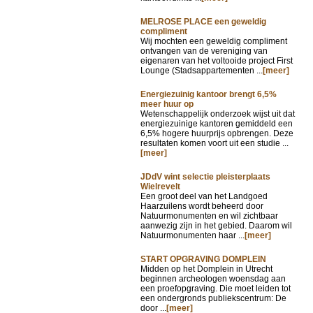
MELROSE PLACE een geweldig
compliment
Wij mochten een geweldig compliment
ontvangen van de vereniging van
eigenaren van het voltooide project First
Lounge (Stadsappartementen ...
[meer]
Energiezuinig kantoor brengt 6,5%
meer huur op
Wetenschappelijk onderzoek wijst uit dat
energiezuinige kantoren gemiddeld een
6,5% hogere huurprijs opbrengen. Deze
resultaten komen voort uit een studie ...
[meer]
JDdV wint selectie pleisterplaats
Wielrevelt
Een groot deel van het Landgoed
Haarzuilens wordt beheerd door
Natuurmonumenten en wil zichtbaar
aanwezig zijn in het gebied. Daarom wil
Natuurmonumenten haar ...
[meer]
START OPGRAVING DOMPLEIN
Midden op het Domplein in Utrecht
beginnen archeologen woensdag aan
een proefopgraving. Die moet leiden tot
een ondergronds publiekscentrum: De
door ...
[meer]