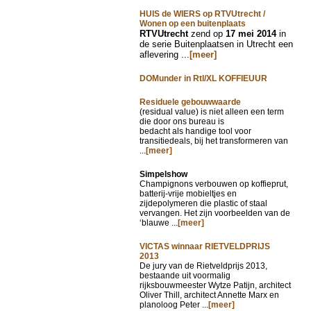
HUIS de WIERS op RTVUtrecht /
Wonen op een buitenplaats
RTVUtrecht
zend op
17 mei 2014
in
de serie Buitenplaatsen in Utrecht een
aflevering ...
[meer]
DOMunder in Rtl/XL KOFFIEUUR
Residuele gebouwwaarde
(residual value) is niet alleen een term
die door ons bureau is
bedacht als handige tool voor
transitiedeals, bij het transformeren van
...
[meer]
Simpelshow
Champignons verbouwen op koffieprut,
batterij-vrije mobieltjes en
zijdepolymeren die plastic of staal
vervangen. Het zijn voorbeelden van de
‘blauwe ...
[meer]
VICTAS winnaar RIETVELDPRIJS
2013
De jury van de Rietveldprijs 2013,
bestaande uit voormalig
rijksbouwmeester Wytze Patijn, architect
Oliver Thill, architect Annette Marx en
planoloog Peter ...
[meer]