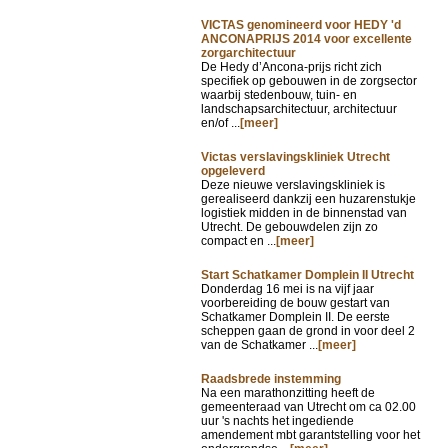
VICTAS genomineerd voor HEDY 'd
ANCONAPRIJS 2014 voor excellente
zorgarchitectuur
De Hedy d’Ancona-prijs richt zich
specifiek op gebouwen in de zorgsector
waarbij stedenbouw, tuin- en
landschapsarchitectuur, architectuur
en/of ...
[meer]
Victas verslavingskliniek Utrecht
opgeleverd
Deze nieuwe verslavingskliniek is
gerealiseerd dankzij een huzarenstukje
logistiek midden in de binnenstad van
Utrecht. De gebouwdelen zijn zo
compact en ...
[meer]
Start Schatkamer Domplein II Utrecht
Donderdag 16 mei is na vijf jaar
voorbereiding de bouw gestart van
Schatkamer Domplein II. De eerste
scheppen gaan de grond in voor deel 2
van de Schatkamer ...
[meer]
Raadsbrede instemming
Na een marathonzitting heeft de
gemeenteraad van Utrecht om ca 02.00
uur 's nachts het ingediende
amendement mbt garantstelling voor het