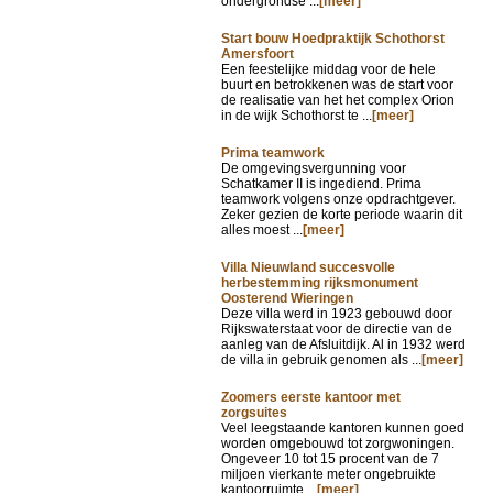
ondergrondse ...
[meer]
Start bouw Hoedpraktijk Schothorst
Amersfoort
Een feestelijke middag voor de hele
buurt en betrokkenen was de start voor
de realisatie van het het complex Orion
in de wijk Schothorst te ...
[meer]
Prima teamwork
De omgevingsvergunning voor
Schatkamer II is ingediend. Prima
teamwork volgens onze opdrachtgever.
Zeker gezien de korte periode waarin dit
alles moest ...
[meer]
Villa Nieuwland succesvolle
herbestemming rijksmonument
Oosterend Wieringen
Deze villa werd in 1923 gebouwd door
Rijkswaterstaat voor de directie van de
aanleg van de Afsluitdijk. Al in 1932 werd
de villa in gebruik genomen als ...
[meer]
Zoomers eerste kantoor met
zorgsuites
Veel leegstaande kantoren kunnen goed
worden omgebouwd tot zorgwoningen.
Ongeveer 10 tot 15 procent van de 7
miljoen vierkante meter ongebruikte
kantoorruimte ...
[meer]