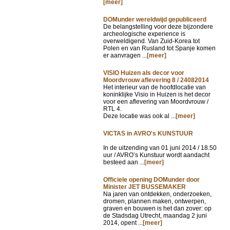
[meer]
DOMunder wereldwijd gepubliceerd
De belangstelling voor deze bijzondere
archeologische experience is
overweldigend. Van Zuid-Korea tot
Polen en van Rusland tot Spanje komen
er aanvragen ...
[meer]
VISIO Huizen als decor voor
Moordvrouw aflevering 8 / 24082014
Het interieur van de hoofdlocatie van
koninklijke Visio in Huizen is het decor
voor een aflevering van Moordvrouw /
RTL 4.
Deze locatie was ook al ...
[meer]
VICTAS in AVRO's KUNSTUUR
In de uitzending van
01 juni 2014 / 18.50
uur / AVRO’s Kunstuur wordt aandacht
besteed aan ...
[meer]
Officiele opening DOMunder door
Minister JET BUSSEMAKER
Na jaren van ontdekken, onderzoeken,
dromen, plannen maken, ontwerpen,
graven en bouwen is het dan zover: op
de Stadsdag Utrecht, maandag 2 juni
2014, opent ...
[meer]