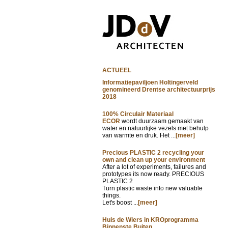
ACTUEEL
Informatiepaviljoen Holtingerveld
genomineerd Drentse architectuurprijs
2018
100% Circulair Materiaal
ECOR
wordt duurzaam gemaakt van
water en natuurlijke vezels met behulp
van warmte en druk. Het ...
[meer]
Precious PLASTIC 2 recycling your
own and clean up your environment
After a lot of experiments, failures and
prototypes its now ready. PRECIOUS
PLASTIC 2
Turn plastic waste into new valuable
things.
Let's boost ...
[meer]
Huis de Wiers in KROprogramma
Binnenste Buiten