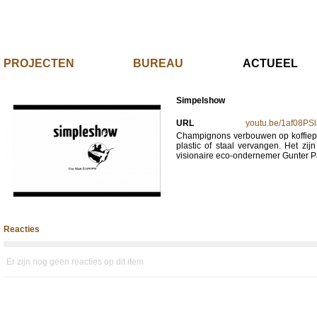
PROJECTEN
BUREAU
ACTUE
Simpelshow
URL
youtu.be/1af08PSl
Champignons verbouwen op koffieprut
plastic of staal vervangen. Het zi
visionaire eco-ondernemer Gunter Pau
Reacties
Er zijn nog geen reacties op dit item