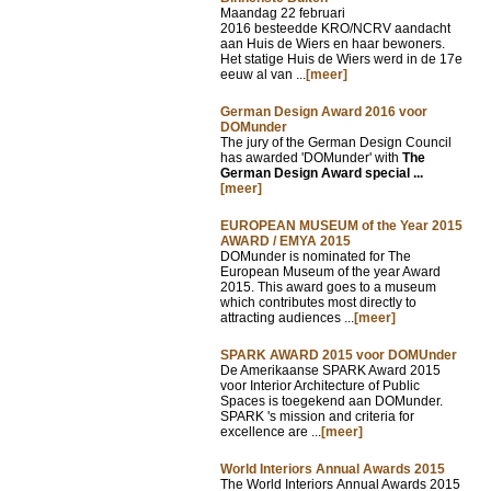
Maandag 22 februari
2016 besteedde KRO/NCRV aandacht
aan Huis de Wiers en haar bewoners.
Het statige Huis de Wiers werd in de 17e
eeuw al van ...
[meer]
German Design Award 2016 voor
DOMunder
The jury of the German Design Council
has awarded 'DOMunder' with
The
German Design Award special ...
[meer]
EUROPEAN MUSEUM of the Year 2015
AWARD / EMYA 2015
DOMunder is nominated for The
European Museum of the year Award
2015. This award goes to a museum
which contributes most directly to
attracting audiences ...
[meer]
SPARK AWARD 2015 voor DOMUnder
De Amerikaanse SPARK Award 2015
voor Interior Architecture of Public
Spaces is toegekend aan DOMunder.
SPARK 's mission and criteria for
excellence are ...
[meer]
World Interiors Annual Awards 2015
The World Interiors Annual Awards 2015