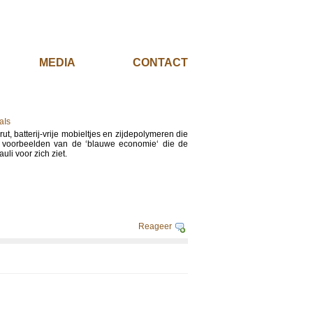
EL
MEDIA
CONTACT
aIs
, batterij-vrije mobieltjes en zijdepolymeren die
jn voorbeelden van de ‘blauwe economie‘ die de
li voor zich ziet.
Reageer