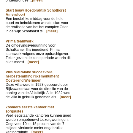
ondergrondse ...
[meer]
Start bouw Hoedpraktijk Schothorst
Amersfoort
Een feestelijke middag voor de hele
buurt en betrokkenen was de start voor
de realisatie van het het complex Orion
in de wijk Schothorst te ...
[meer]
Prima teamwork
De omgevingsvergunning voor
Schatkamer II is ingediend. Prima
teamwork volgens onze opdrachtgever.
Zeker gezien de korte periode waarin dit
alles moest ...
[meer]
Villa Nieuwland succesvolle
herbestemming rijksmonument
Oosterend Wieringen
Deze villa werd in 1923 gebouwd door
Rijkswaterstaat voor de directie van de
aanleg van de Afsluitdijk. Al in 1932 werd
de villa in gebruik genomen als ...
[meer]
Zoomers eerste kantoor met
zorgsuites
Veel leegstaande kantoren kunnen goed
worden omgebouwd tot zorgwoningen.
Ongeveer 10 tot 15 procent van de 7
miljoen vierkante meter ongebruikte
kantoorruimte ...
[meer]