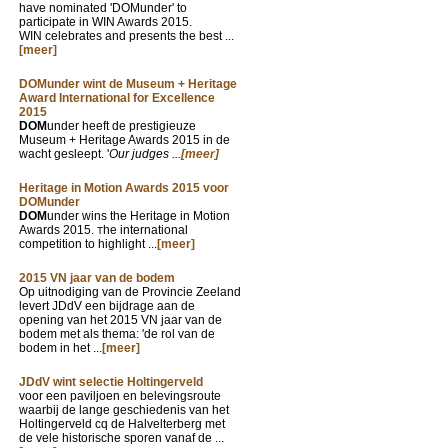
have nominated 'DOMunder' to
participate in WIN Awards 2015.
WIN celebrates and presents the best ...
[meer]
DOMunder wint de Museum + Heritage
Award International for Excellence
2015
DOM
under heeft de prestigieuze
Museum + Heritage Awards 2015 in de
wacht gesleept. '
Our judges ...
[meer]
Heritage in Motion Awards 2015 voor
DOMunder
DOM
under wins the Heritage in Motion
Awards 2015.
he international
T
competition to highlight ...
[meer]
2015 VN jaar van de bodem
Op uitnodiging van de Provincie Zeeland
levert JDdV een bijdrage aan de
opening van het 2015 VN jaar van de
bodem met als thema: 'de rol van de
bodem in het ...
[meer]
JDdV wint selectie Holtingerveld
voor een paviljoen en belevingsroute
waarbij de lange geschiedenis van het
Holtingerveld cq de Halvelterberg met
de vele historische sporen vanaf de ...