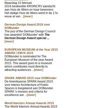
Maandag 22 februari
2016 besteedde KRO/NCRV aandacht
aan Huis de Wiers en haar bewoners.
Het statige Huis de Wiers werd in de 17e
eeuw al van ...
[meer]
German Design Award 2016 voor
DOMunder
The jury of the German Design Council
has awarded 'DOMunder' with
The
German Design Award special ...
[meer]
EUROPEAN MUSEUM of the Year 2015
AWARD / EMYA 2015
DOMunder is nominated for The
European Museum of the year Award
2015. This award goes to a museum
which contributes most directly to
attracting audiences ...
[meer]
SPARK AWARD 2015 voor DOMUnder
De Amerikaanse SPARK Award 2015
voor Interior Architecture of Public
Spaces is toegekend aan DOMunder.
SPARK 's mission and criteria for
excellence are ...
[meer]
World Interiors Annual Awards 2015
The World Interiors Annual Awards 2015