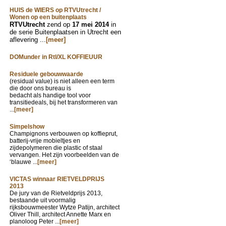
HUIS de WIERS op RTVUtrecht /
Wonen op een buitenplaats
RTVUtrecht
zend op
17 mei 2014
in
de serie Buitenplaatsen in Utrecht een
aflevering ...
[meer]
DOMunder in Rtl/XL KOFFIEUUR
Residuele gebouwwaarde
(residual value) is niet alleen een term
die door ons bureau is
bedacht als handige tool voor
transitiedeals, bij het transformeren van
...
[meer]
Simpelshow
Champignons verbouwen op koffieprut,
batterij-vrije mobieltjes en
zijdepolymeren die plastic of staal
vervangen. Het zijn voorbeelden van de
‘blauwe ...
[meer]
VICTAS winnaar RIETVELDPRIJS
2013
De jury van de Rietveldprijs 2013,
bestaande uit voormalig
rijksbouwmeester Wytze Patijn, architect
Oliver Thill, architect Annette Marx en
planoloog Peter ...
[meer]