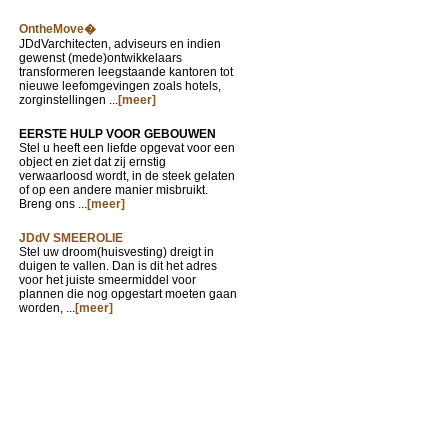
OntheMove�
JDdVarchitecten, adviseurs en indien
gewenst (mede)ontwikkelaars
transformeren leegstaande kantoren tot
nieuwe leefomgevingen zoals hotels,
zorginstellingen ...
[meer]
EERSTE HULP VOOR GEBOUWEN
Stel u heeft een liefde opgevat voor een
object en ziet dat zij ernstig
verwaarloosd wordt, in de steek gelaten
of op een andere manier misbruikt.
Breng ons ...
[meer]
JDdV SMEEROLIE
Stel uw droom(huisvesting) dreigt in
duigen te vallen. Dan is dit het adres
voor het juiste smeermiddel voor
plannen die nog opgestart moeten gaan
worden, ...
[meer]