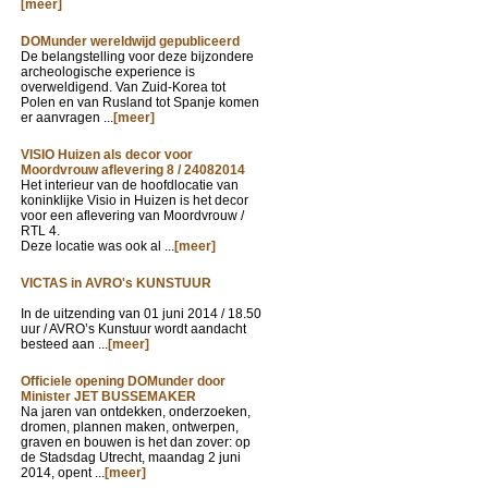
[meer]
DOMunder wereldwijd gepubliceerd
De belangstelling voor deze bijzondere
archeologische experience is
overweldigend. Van Zuid-Korea tot
Polen en van Rusland tot Spanje komen
er aanvragen ...
[meer]
VISIO Huizen als decor voor
Moordvrouw aflevering 8 / 24082014
Het interieur van de hoofdlocatie van
koninklijke Visio in Huizen is het decor
voor een aflevering van Moordvrouw /
RTL 4.
Deze locatie was ook al ...
[meer]
VICTAS in AVRO's KUNSTUUR
In de uitzending van
01 juni 2014 / 18.50
uur / AVRO’s Kunstuur wordt aandacht
besteed aan ...
[meer]
Officiele opening DOMunder door
Minister JET BUSSEMAKER
Na jaren van ontdekken, onderzoeken,
dromen, plannen maken, ontwerpen,
graven en bouwen is het dan zover: op
de Stadsdag Utrecht, maandag 2 juni
2014, opent ...
[meer]