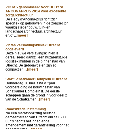
VICTAS genomineerd voor HEDY 'd
ANCONAPRIJS 2014 voor excellente
zorgarchitectuur
De Hedy d’Ancona-prijs richt zich
specifiek op gebouwen in de zorgsector
waarbij stedenbouw, tuin- en
landschapsarchitectuur, architectuur
en/of ...
[meer]
Victas verslavingskliniek Utrecht
opgeleverd
Deze nieuwe verslavingskliniek is
gerealiseerd dankzij een huzarenstukje
logistiek midden in de binnenstad van
Utrecht. De gebouwdelen zijn zo
compact en ...
[meer]
Start Schatkamer Domplein II Utrecht
Donderdag 16 mei is na vijf jaar
voorbereiding de bouw gestart van
Schatkamer Domplein II. De eerste
scheppen gaan de grond in voor deel 2
van de Schatkamer ...
[meer]
Raadsbrede instemming
Na een marathonzitting heeft de
gemeenteraad van Utrecht om ca 02.00
uur 's nachts het ingediende
amendement mbt garantstelling voor het