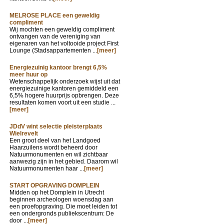
MELROSE PLACE een geweldig
compliment
Wij mochten een geweldig compliment
ontvangen van de vereniging van
eigenaren van het voltooide project First
Lounge (Stadsappartementen ...
[meer]
Energiezuinig kantoor brengt 6,5%
meer huur op
Wetenschappelijk onderzoek wijst uit dat
energiezuinige kantoren gemiddeld een
6,5% hogere huurprijs opbrengen. Deze
resultaten komen voort uit een studie ...
[meer]
JDdV wint selectie pleisterplaats
Wielrevelt
Een groot deel van het Landgoed
Haarzuilens wordt beheerd door
Natuurmonumenten en wil zichtbaar
aanwezig zijn in het gebied. Daarom wil
Natuurmonumenten haar ...
[meer]
START OPGRAVING DOMPLEIN
Midden op het Domplein in Utrecht
beginnen archeologen woensdag aan
een proefopgraving. Die moet leiden tot
een ondergronds publiekscentrum: De
door ...
[meer]