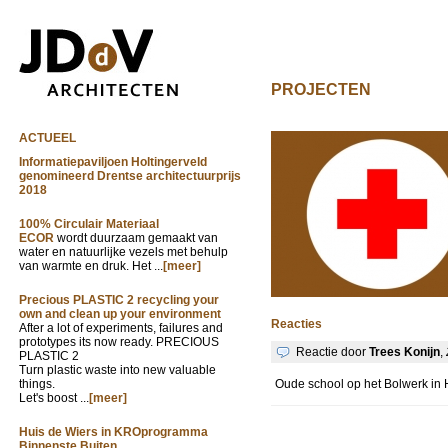
PROJECTEN
ACTUEEL
Informatiepaviljoen Holtingerveld
genomineerd Drentse architectuurprijs
2018
100% Circulair Materiaal
ECOR
wordt duurzaam gemaakt van
water en natuurlijke vezels met behulp
van warmte en druk. Het ...
[meer]
Precious PLASTIC 2 recycling your
own and clean up your environment
Reacties
After a lot of experiments, failures and
prototypes its now ready. PRECIOUS
Reactie door
Trees Konijn
,
PLASTIC 2
Turn plastic waste into new valuable
things.
Oude school op het Bolwerk in
Let's boost ...
[meer]
Huis de Wiers in KROprogramma
Binnenste Buiten