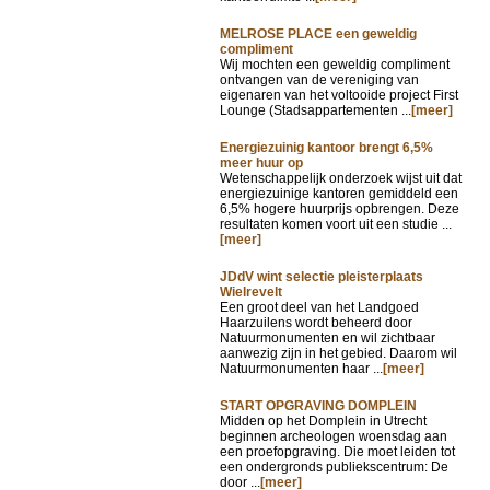
MELROSE PLACE een geweldig
compliment
Wij mochten een geweldig compliment
ontvangen van de vereniging van
eigenaren van het voltooide project First
Lounge (Stadsappartementen ...
[meer]
Energiezuinig kantoor brengt 6,5%
meer huur op
Wetenschappelijk onderzoek wijst uit dat
energiezuinige kantoren gemiddeld een
6,5% hogere huurprijs opbrengen. Deze
resultaten komen voort uit een studie ...
[meer]
JDdV wint selectie pleisterplaats
Wielrevelt
Een groot deel van het Landgoed
Haarzuilens wordt beheerd door
Natuurmonumenten en wil zichtbaar
aanwezig zijn in het gebied. Daarom wil
Natuurmonumenten haar ...
[meer]
START OPGRAVING DOMPLEIN
Midden op het Domplein in Utrecht
beginnen archeologen woensdag aan
een proefopgraving. Die moet leiden tot
een ondergronds publiekscentrum: De
door ...
[meer]