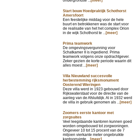
ondergrondse ...
[meer]
Start bouw Hoedpraktijk Schothorst
Amersfoort
Een feestelijke middag voor de hele
buurt en betrokkenen was de start voor
de realisatie van het het complex Orion
in de wijk Schothorst te ...
[meer]
Prima teamwork
De omgevingsvergunning voor
Schatkamer II is ingediend. Prima
teamwork volgens onze opdrachtgever.
Zeker gezien de korte periode waarin dit
alles moest ...
[meer]
Villa Nieuwland succesvolle
herbestemming rijksmonument
Oosterend Wieringen
Deze villa werd in 1923 gebouwd door
Rijkswaterstaat voor de directie van de
aanleg van de Afsluitdijk. Al in 1932 werd
de villa in gebruik genomen als ...
[meer]
Zoomers eerste kantoor met
zorgsuites
Veel leegstaande kantoren kunnen goed
worden omgebouwd tot zorgwoningen.
Ongeveer 10 tot 15 procent van de 7
miljoen vierkante meter ongebruikte
kantoorruimte ...
[meer]