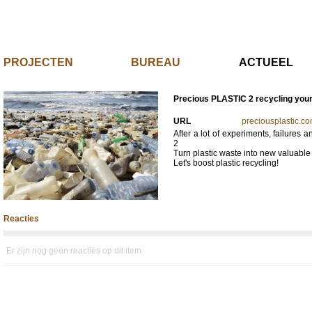
PROJECTEN
BUREAU
ACTUE
Precious PLASTIC 2 recycling you
URL
preciousplastic.co
After a lot of experiments, failure
2
Turn plastic waste into new valuable 
Let's boost plastic recycling!
Reacties
Er zijn nog geen reacties op dit item