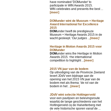
have nominated 'DOMunder' to
participate in WIN Awards 2015.
WIN celebrates and presents the best ...
[meer]
DOMunder wint de Museum + Heritage
Award International for Excellence
2015
DOM
under heeft de prestigieuze
Museum + Heritage Awards 2015 in de
wacht gesleept. '
Our judges ...
[meer]
Heritage in Motion Awards 2015 voor
DOMunder
DOM
under wins the Heritage in Motion
Awards 2015.
he international
T
competition to highlight ...
[meer]
2015 VN jaar van de bodem
Op uitnodiging van de Provincie Zeeland
levert JDdV een bijdrage aan de
opening van het 2015 VN jaar van de
bodem met als thema: 'de rol van de
bodem in het ...
[meer]
JDdV wint selectie Holtingerveld
voor een paviljoen en belevingsroute
waarbij de lange geschiedenis van het
Holtingerveld cq de Halvelterberg met
de vele historische sporen vanaf de ...