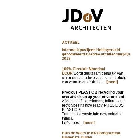
ACTUEEL
Informatiepaviljoen Holtingerveld
genomineerd Drentse architectuurprijs
2018
100% Circulair Materiaal
ECOR
wordt duurzaam gemaakt van
water en natuurlijke vezels met behulp
van warmte en druk. Het ...
[meer]
Precious PLASTIC 2 recycling your
own and clean up your environment
After a lot of experiments, failures and
prototypes its now ready. PRECIOUS
PLASTIC 2
Turn plastic waste into new valuable
things.
Let's boost ...
[meer]
Huis de Wiers in KROprogramma
Binnenste Buiten