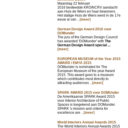
Maandag 22 februari
2016 besteedde KRO/NCRV aandacht
aan Huis de Wiers en haar bewoners.
Het statige Huis de Wiers werd in de 17e
eeuw al van ...
[meer]
German Design Award 2016 voor
DOMunder
The jury of the German Design Council
has awarded 'DOMunder' with
The
German Design Award special ...
[meer]
EUROPEAN MUSEUM of the Year 2015
AWARD / EMYA 2015
DOMunder is nominated for The
European Museum of the year Award
2015. This award goes to a museum
which contributes most directly to
attracting audiences ...
[meer]
SPARK AWARD 2015 voor DOMUnder
De Amerikaanse SPARK Award 2015
voor Interior Architecture of Public
Spaces is toegekend aan DOMunder.
SPARK 's mission and criteria for
excellence are ...
[meer]
World Interiors Annual Awards 2015
The World Interiors Annual Awards 2015