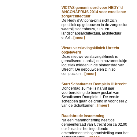
VICTAS genomineerd voor HEDY 'd
ANCONAPRIJS 2014 voor excellente
zorgarchitectuur
De Hedy d’Ancona-prijs richt zich
specifiek op gebouwen in de zorgsector
waarbij stedenbouw, tuin- en
landschapsarchitectuur, architectuur
en/of ...
[meer]
Victas verslavingskliniek Utrecht
opgeleverd
Deze nieuwe verslavingskliniek is
gerealiseerd dankzij een huzarenstukje
logistiek midden in de binnenstad van
Utrecht. De gebouwdelen zijn zo
compact en ...
[meer]
Start Schatkamer Domplein II Utrecht
Donderdag 16 mei is na vijf jaar
voorbereiding de bouw gestart van
Schatkamer Domplein II. De eerste
scheppen gaan de grond in voor deel 2
van de Schatkamer ...
[meer]
Raadsbrede instemming
Na een marathonzitting heeft de
gemeenteraad van Utrecht om ca 02.00
uur 's nachts het ingediende
amendement mbt garantstelling voor het