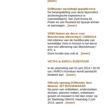
[meer]
DOMunder wereldwijd gepubliceerd
De belangstelling voor deze bijzondere
archeologische experience is
overweldigend. Van Zuid-Korea tot
Polen en van Rusland tot Spanje komen
er aanvragen ...
[meer]
VISIO Huizen als decor voor
Moordvrouw aflevering 8 / 24082014
Het interieur van de hoofdlocatie van
koninklijke Visio in Huizen is het decor
voor een aflevering van Moordvrouw /
RTL 4.
Deze locatie was ook al ...
[meer]
VICTAS in AVRO's KUNSTUUR
In de uitzending van
01 juni 2014 / 18.50
uur / AVRO’s Kunstuur wordt aandacht
besteed aan ...
[meer]
Officiele opening DOMunder door
Minister JET BUSSEMAKER
Na jaren van ontdekken, onderzoeken,
dromen, plannen maken, ontwerpen,
graven en bouwen is het dan zover: op
de Stadsdag Utrecht, maandag 2 juni
2014, opent ...
[meer]