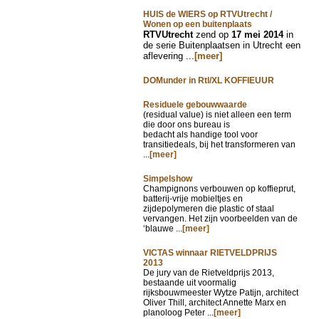
HUIS de WIERS op RTVUtrecht /
Wonen op een buitenplaats
RTVUtrecht
zend op
17 mei 2014
in
de serie Buitenplaatsen in Utrecht een
aflevering ...
[meer]
DOMunder in Rtl/XL KOFFIEUUR
Residuele gebouwwaarde
(residual value) is niet alleen een term
die door ons bureau is
bedacht als handige tool voor
transitiedeals, bij het transformeren van
...
[meer]
Simpelshow
Champignons verbouwen op koffieprut,
batterij-vrije mobieltjes en
zijdepolymeren die plastic of staal
vervangen. Het zijn voorbeelden van de
‘blauwe ...
[meer]
VICTAS winnaar RIETVELDPRIJS
2013
De jury van de Rietveldprijs 2013,
bestaande uit voormalig
rijksbouwmeester Wytze Patijn, architect
Oliver Thill, architect Annette Marx en
planoloog Peter ...
[meer]