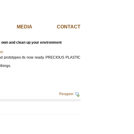
EL
MEDIA
CONTACT
r own and clean up your environment
m/
s and prototypes its now ready. PRECIOUS PLASTIC
things.
Reageer