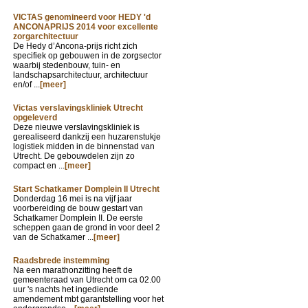
VICTAS genomineerd voor HEDY 'd
ANCONAPRIJS 2014 voor excellente
zorgarchitectuur
De Hedy d’Ancona-prijs richt zich
specifiek op gebouwen in de zorgsector
waarbij stedenbouw, tuin- en
landschapsarchitectuur, architectuur
en/of ...
[meer]
Victas verslavingskliniek Utrecht
opgeleverd
Deze nieuwe verslavingskliniek is
gerealiseerd dankzij een huzarenstukje
logistiek midden in de binnenstad van
Utrecht. De gebouwdelen zijn zo
compact en ...
[meer]
Start Schatkamer Domplein II Utrecht
Donderdag 16 mei is na vijf jaar
voorbereiding de bouw gestart van
Schatkamer Domplein II. De eerste
scheppen gaan de grond in voor deel 2
van de Schatkamer ...
[meer]
Raadsbrede instemming
Na een marathonzitting heeft de
gemeenteraad van Utrecht om ca 02.00
uur 's nachts het ingediende
amendement mbt garantstelling voor het