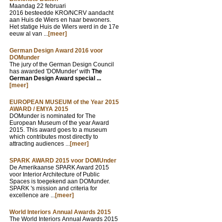
Maandag 22 februari
2016 besteedde KRO/NCRV aandacht
aan Huis de Wiers en haar bewoners.
Het statige Huis de Wiers werd in de 17e
eeuw al van ...
[meer]
German Design Award 2016 voor
DOMunder
The jury of the German Design Council
has awarded 'DOMunder' with
The
German Design Award special ...
[meer]
EUROPEAN MUSEUM of the Year 2015
AWARD / EMYA 2015
DOMunder is nominated for The
European Museum of the year Award
2015. This award goes to a museum
which contributes most directly to
attracting audiences ...
[meer]
SPARK AWARD 2015 voor DOMUnder
De Amerikaanse SPARK Award 2015
voor Interior Architecture of Public
Spaces is toegekend aan DOMunder.
SPARK 's mission and criteria for
excellence are ...
[meer]
World Interiors Annual Awards 2015
The World Interiors Annual Awards 2015