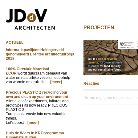
PROJECTEN
ACTUEEL
Informatiepaviljoen Holtingerveld
genomineerd Drentse architectuurprijs
2018
100% Circulair Materiaal
ECOR
wordt duurzaam gemaakt van
water en natuurlijke vezels met behulp
van warmte en druk. Het ...
[meer]
Reacties
Precious PLASTIC 2 recycling your
own and clean up your environment
Er zijn nog geen reacties op dit
After a lot of experiments, failures and
prototypes its now ready. PRECIOUS
PLASTIC 2
Turn plastic waste into new valuable
things.
Let's boost ...
[meer]
Huis de Wiers in KROprogramma
Binnenste Buiten