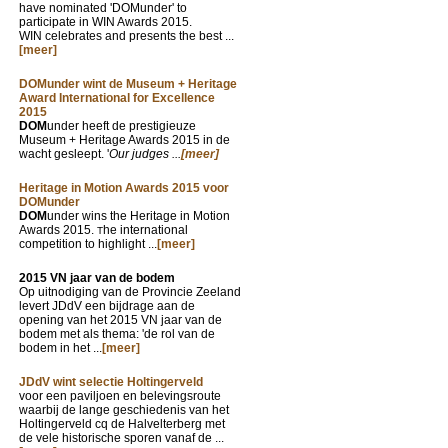
have nominated 'DOMunder' to
participate in WIN Awards 2015.
WIN celebrates and presents the best ...
[meer]
DOMunder wint de Museum + Heritage
Award International for Excellence
2015
DOM
under heeft de prestigieuze
Museum + Heritage Awards 2015 in de
wacht gesleept. '
Our judges ...
[meer]
Heritage in Motion Awards 2015 voor
DOMunder
DOM
under wins the Heritage in Motion
Awards 2015.
he international
T
competition to highlight ...
[meer]
2015 VN jaar van de bodem
Op uitnodiging van de Provincie Zeeland
levert JDdV een bijdrage aan de
opening van het 2015 VN jaar van de
bodem met als thema: 'de rol van de
bodem in het ...
[meer]
JDdV wint selectie Holtingerveld
voor een paviljoen en belevingsroute
waarbij de lange geschiedenis van het
Holtingerveld cq de Halvelterberg met
de vele historische sporen vanaf de ...