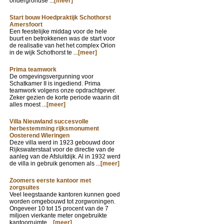
ondergrondse ...
[meer]
Start bouw Hoedpraktijk Schothorst
Amersfoort
Een feestelijke middag voor de hele
buurt en betrokkenen was de start voor
de realisatie van het het complex Orion
in de wijk Schothorst te ...
[meer]
Prima teamwork
De omgevingsvergunning voor
Schatkamer II is ingediend. Prima
teamwork volgens onze opdrachtgever.
Zeker gezien de korte periode waarin dit
alles moest ...
[meer]
Villa Nieuwland succesvolle
herbestemming rijksmonument
Oosterend Wieringen
Deze villa werd in 1923 gebouwd door
Rijkswaterstaat voor de directie van de
aanleg van de Afsluitdijk. Al in 1932 werd
de villa in gebruik genomen als ...
[meer]
Zoomers eerste kantoor met
zorgsuites
Veel leegstaande kantoren kunnen goed
worden omgebouwd tot zorgwoningen.
Ongeveer 10 tot 15 procent van de 7
miljoen vierkante meter ongebruikte
kantoorruimte ...
[meer]