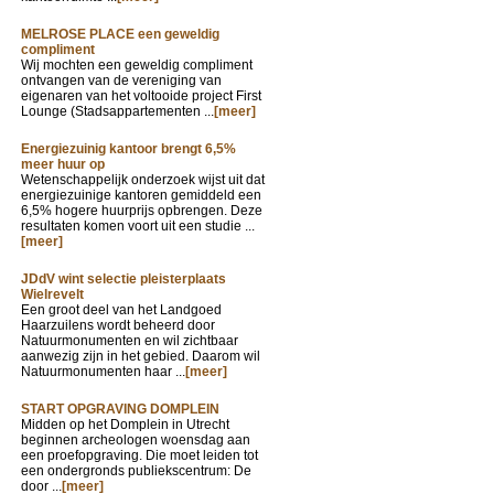
MELROSE PLACE een geweldig
compliment
Wij mochten een geweldig compliment
ontvangen van de vereniging van
eigenaren van het voltooide project First
Lounge (Stadsappartementen ...
[meer]
Energiezuinig kantoor brengt 6,5%
meer huur op
Wetenschappelijk onderzoek wijst uit dat
energiezuinige kantoren gemiddeld een
6,5% hogere huurprijs opbrengen. Deze
resultaten komen voort uit een studie ...
[meer]
JDdV wint selectie pleisterplaats
Wielrevelt
Een groot deel van het Landgoed
Haarzuilens wordt beheerd door
Natuurmonumenten en wil zichtbaar
aanwezig zijn in het gebied. Daarom wil
Natuurmonumenten haar ...
[meer]
START OPGRAVING DOMPLEIN
Midden op het Domplein in Utrecht
beginnen archeologen woensdag aan
een proefopgraving. Die moet leiden tot
een ondergronds publiekscentrum: De
door ...
[meer]