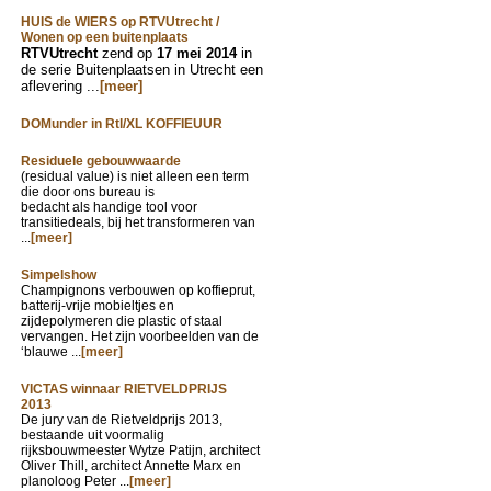
HUIS de WIERS op RTVUtrecht /
Wonen op een buitenplaats
RTVUtrecht
zend op
17 mei 2014
in
de serie Buitenplaatsen in Utrecht een
aflevering ...
[meer]
DOMunder in Rtl/XL KOFFIEUUR
Residuele gebouwwaarde
(residual value) is niet alleen een term
die door ons bureau is
bedacht als handige tool voor
transitiedeals, bij het transformeren van
...
[meer]
Simpelshow
Champignons verbouwen op koffieprut,
batterij-vrije mobieltjes en
zijdepolymeren die plastic of staal
vervangen. Het zijn voorbeelden van de
‘blauwe ...
[meer]
VICTAS winnaar RIETVELDPRIJS
2013
De jury van de Rietveldprijs 2013,
bestaande uit voormalig
rijksbouwmeester Wytze Patijn, architect
Oliver Thill, architect Annette Marx en
planoloog Peter ...
[meer]