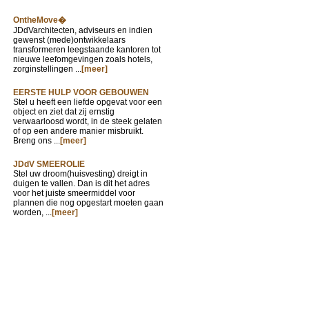
OntheMove�
JDdVarchitecten, adviseurs en indien
gewenst (mede)ontwikkelaars
transformeren leegstaande kantoren tot
nieuwe leefomgevingen zoals hotels,
zorginstellingen ...
[meer]
EERSTE HULP VOOR GEBOUWEN
Stel u heeft een liefde opgevat voor een
object en ziet dat zij ernstig
verwaarloosd wordt, in de steek gelaten
of op een andere manier misbruikt.
Breng ons ...
[meer]
JDdV SMEEROLIE
Stel uw droom(huisvesting) dreigt in
duigen te vallen. Dan is dit het adres
voor het juiste smeermiddel voor
plannen die nog opgestart moeten gaan
worden, ...
[meer]