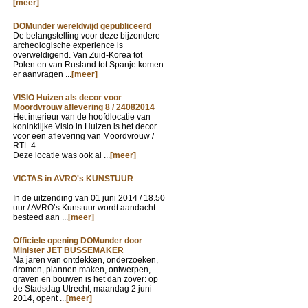
[meer]
DOMunder wereldwijd gepubliceerd
De belangstelling voor deze bijzondere
archeologische experience is
overweldigend. Van Zuid-Korea tot
Polen en van Rusland tot Spanje komen
er aanvragen ...
[meer]
VISIO Huizen als decor voor
Moordvrouw aflevering 8 / 24082014
Het interieur van de hoofdlocatie van
koninklijke Visio in Huizen is het decor
voor een aflevering van Moordvrouw /
RTL 4.
Deze locatie was ook al ...
[meer]
VICTAS in AVRO's KUNSTUUR
In de uitzending van
01 juni 2014 / 18.50
uur / AVRO’s Kunstuur wordt aandacht
besteed aan ...
[meer]
Officiele opening DOMunder door
Minister JET BUSSEMAKER
Na jaren van ontdekken, onderzoeken,
dromen, plannen maken, ontwerpen,
graven en bouwen is het dan zover: op
de Stadsdag Utrecht, maandag 2 juni
2014, opent ...
[meer]